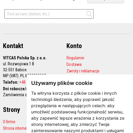
M
a
s
t
y
k
i
/
k
Kontakt
Konto
i
t
y
VITCAS Polska Sp. z o.o.
Regulamin
o
ul. Rozwojowa 1 B
g
Dostawa
n
32-551 Babice
Zwroty i reklamacje
i
NIP (VAT): PL 6282258527
Polityka prywatności
o
Telefon:
+48 12 444 68 90
Używamy plików cookie
t
Konto handlowe
r
Dni robocze/godziny pracy:
w
Ta witryna korzysta z plików cookie i innych
Zamówienia online 24/7
a
technologii śledzenia, aby poprawić jakość
ł
przeglądania w następujących celach:
aby
e
Strony
Płatności
umożliwić podstawową funkcjonalność serwisu
,
G
aby zapewnić lepsze wrażenia z korzystania ze
O firmie
ł
strony internetowej
,
aby zmierzyć Twoje
a
Strona internetowa producenta
zainteresowanie naszymi produktami i usługami
d