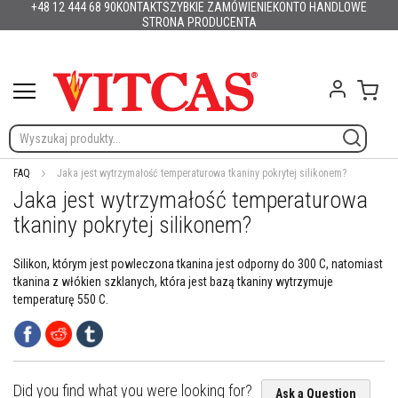
+48 12 444 68 90
KONTAKT
SZYBKIE ZAMÓWIENIE
KONTO HANDLOWE
Produkty
Polska
English (UK)
France
Deutschland
España
Italia
Portugal
Nederland
Sverige
Danmark
Norge
Suomi
Lietuva
Latvija
Eesti
Česko
Slovensko
Magyarország
România
България
Przejdź
STRONA PRODUCENTA
Ελλάδα
Slovenija
Hrvatska
do
M
treści
a
t
Mój 
e
r
i
a
ł
FAQ
Jaka jest wytrzymałość temperaturowa tkaniny pokrytej silikonem?
y
Jaka jest wytrzymałość temperaturowa
o
g
tkaniny pokrytej silikonem?
n
i
o
Silikon, którym jest powleczona tkanina jest odporny do 300 C, natomiast
o
tkanina z włókien szklanych, która jest bazą tkaniny wytrzymuje
d
temperaturę 550 C.
p
o
r
n
e
Did you find what you were looking for?
Ask a Question