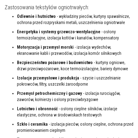
o
Zastosowania tekstyliów ogniotrwałych:
w
e
Odlewnie i hutnictwo
- wykładziny pieców, kurtyny spawalnicze,
m
ochrona przed rozpryskami metali, uszczelnienia ogniotrwałe
a
t
Energetyka i systemy grzewczo-wentylacyjne
- osłony
e
termoizolacyjne, izolacja kotłów i kanałów, kompensatory
r
i
Motoryzacja i przemysł morski
- izolacja wydechów,
a
ekranowanie kabli i przewodów, izolacja komór silnikowych
ł
y
Bezpieczeństwo pożarowe i budownictwo
- kurtyny ogniowe,
o
drzwi przeciwpożarowe, koce termoizolacyjne, bariery dymowe
g
n
Izolacje przemysłowe i produkcja
- szycie i uszczelnianie
i
o
pokrowców, filtry, uszczelki żaroodporne
t
Przemysł petrochemiczny i gazowy
- izolacja rurociągów,
r
w
zaworów, kołnierzy i osłony przeciwbryzgowe
a
ł
Lotnictwo i obronność
- osłony cieplne silników, izolacje
e
elastyczne, ochrona w środowiskach testowych
Szkło i ceramika
- izolacja pieców, osłony cieplne, ochrona przed
P
o
promieniowaniem cieplnym
w