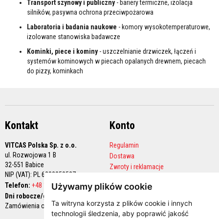
ł
Transport szynowy i publiczny
- bariery termiczne, izolacja
o
silników, pasywna ochrona przeciwpożarowa
k
i
Laboratoria i badania naukowe
- komory wysokotemperaturowe,
o
izolowane stanowiska badawcze
g
n
Kominki, piece i kominy
- uszczelnianie drzwiczek, łączeń i
i
systemów kominowych w piecach opalanych drewnem, piecach
o
do pizzy, kominkach
t
r
w
a
ł
e
Kontakt
Konto
M
a
t
VITCAS Polska Sp. z o.o.
Regulamin
e
ul. Rozwojowa 1 B
Dostawa
r
32-551 Babice
Zwroty i reklamacje
i
NIP (VAT): PL 6282258527
a
Polityka prywatności
ł
Telefon:
+48 12 444 68 90
Używamy plików cookie
Konto handlowe
y
Dni robocze/godziny pracy:
k
Ta witryna korzysta z plików cookie i innych
Zamówienia online 24/7
w
technologii śledzenia, aby poprawić jakość
a