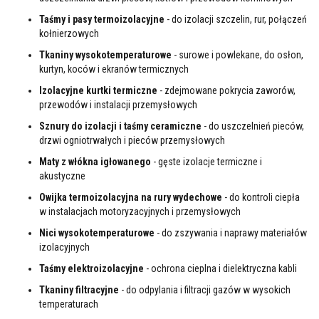
k
o
Taśmy i pasy termoizolacyjne
- do izolacji szczelin, rur, połączeń
w
kołnierzowych
e
Tkaniny wysokotemperaturowe
- surowe i powlekane, do osłon,
K
kurtyn, koców i ekranów termicznych
l
e
Izolacyjne kurtki termiczne
- zdejmowane pokrycia zaworów,
j
przewodów i instalacji przemysłowych
e
o
Sznury do izolacji i taśmy ceramiczne
- do uszczelnień pieców,
g
drzwi ogniotrwałych i pieców przemysłowych
n
i
Maty z włókna igłowanego
- gęste izolacje termiczne i
o
akustyczne
t
r
Owijka termoizolacyjna na rury wydechowe
- do kontroli ciepła
w
w instalacjach motoryzacyjnych i przemysłowych
a
ł
Nici wysokotemperaturowe
- do zszywania i naprawy materiałów
e
izolacyjnych
C
Taśmy elektroizolacyjne
- ochrona cieplna i dielektryczna kabli
y
r
Tkaniny filtracyjne
- do odpylania i filtracji gazów w wysokich
k
temperaturach
o
n