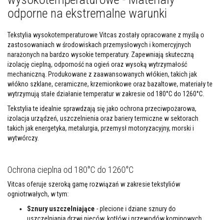
l
e
odporne na ekstremalne warunki
j
e
Tekstylia wysokotemperaturowe Vitcas zostały opracowane z myślą o
A
zastosowaniach w środowiskach przemysłowych i komercyjnych
k
narażonych na bardzo wysokie temperatury. Zapewniają skuteczną
u
izolację cieplną, odporność na ogień oraz wysoką wytrzymałość
m
mechaniczną. Produkowane z zaawansowanych włókien, takich jak
u
l
włókno szklane, ceramiczne, krzemionkowe oraz bazaltowe, materiały te
a
wytrzymują stałe działanie temperatur w zakresie od 180°C do 1260°C.
c
y
Tekstylia te idealnie sprawdzają się jako ochrona przeciwpożarowa,
j
izolacja urządzeń, uszczelnienia oraz bariery termiczne w sektorach
n
takich jak energetyka, metalurgia, przemysł motoryzacyjny, morski i
e
w
wytwórczy.
k
ł
a
Ochrona cieplna od 180°C do 1260°C
d
y
Vitcas oferuje szeroką gamę rozwiązań w zakresie tekstyliów
k
o
ogniotrwałych, w tym:
m
i
Sznury uszczelniające
- plecione i dziane sznury do
n
uszczelniania drzwi pieców, kotłów i przewodów kominowych