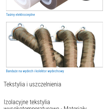
A
k
u
m
Taśmy elektrocieplne
u
l
a
c
y
j
n
e
p
ł
y
t
y
k
o
Bandaże na wydech i kolektor wydechowy
m
i
Tekstylia i uszczelnienia
n
k
o
w
e
Izolacyjne tekstylia
i
k
wysokotemperaturowe - Materiały