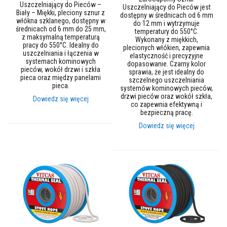
Uszczelniający do Pieców –
Uszczelniający do Pieców jest
y
Biały – Miękki, pleciony sznur z
dostępny w średnicach od 6 mm
i
włókna szklanego, dostępny w
do 12 mm i wytrzymuje
c
średnicach od 6 mm do 25 mm,
temperatury do 550°C.
e
z maksymalną temperaturą
Wykonany z miękkich,
m
pracy do 550°C. Idealny do
plecionych włókien, zapewnia
e
uszczelniania i łączenia w
elastyczność i precyzyjne
n
systemach kominowych
dopasowanie. Czarny kolor
t
pieców, wokół drzwi i szkła
sprawia, że jest idealny do
y
pieca oraz między panelami
szczelnego uszczelniania
o
pieca.
systemów kominowych pieców,
g
drzwi pieców oraz wokół szkła,
n
Dowiedz się więcej
co zapewnia efektywną i
i
bezpieczną pracę.
o
t
Dowiedz się więcej
r
w
a
ł
e
U
s
z
c
z
e