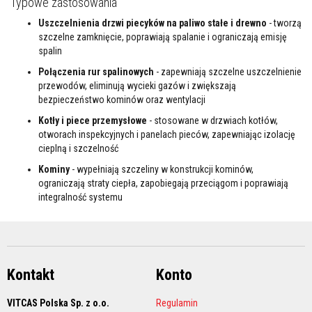
Typowe zastosowania
y
s
Uszczelnienia drzwi piecyków na paliwo stałe i drewno
- tworzą
z
szczelne zamknięcie, poprawiają spalanie i ograniczają emisję
c
spalin
z
e
Połączenia rur spalinowych
- zapewniają szczelne uszczelnienie
n
i
przewodów, eliminują wycieki gazów i zwiększają
a
bezpieczeństwo kominów oraz wentylacji
Kotły i piece przemysłowe
- stosowane w drzwiach kotłów,
F
a
otworach inspekcyjnych i panelach pieców, zapewniając izolację
r
cieplną i szczelność
b
y
Kominy
- wypełniają szczeliny w konstrukcji kominów,
ż
ograniczają straty ciepła, zapobiegają przeciągom i poprawiają
a
integralność systemu
r
o
o
d
p
o
r
Kontakt
Konto
n
e
VITCAS Polska Sp. z o.o.
Regulamin