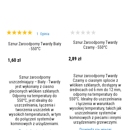
l
n
i
a
c
z
e
Ocena:
w
1
Opinia
y
100%
Sznur Żaroodporny Twardy
s
Sznur Żaroodporny Twardy Biały
o
Czarny - 550°C
- 550°C
k
o
2,89 zł
1,60 zł
t
e
m
p
Sznur żaroodporny Twardy
Sznur żaroodporny
e
Czarny o ciasnym splocie z
uszczelniający – Biały - Twardy
r
włókien szklanych, dostępny w
jest wykonany z ciasno
a
średnicach od 6 mm do 12 mm,
plecionych włókien szklanych.
t
odporny na temperatury do
Odporny na temperatury do
u
550°C. Idealny do uszczelniania
550°C, jest idealny do
r
i łączenia w warunkach
uszczelniania, łączenia i
o
wysokiej temperatury, takich jak
tworzenia uszczelek w
w
uszczelnianie systemów
wysokich temperaturach, w tym
e
kominowych z piecami i innymi
do połączeń systemów
urządzeniami grzewczymi.
kominowych z urządzeniami.
K
Dowiedz się więcej