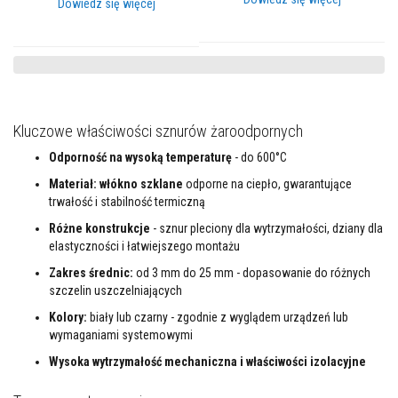
Dowiedz się więcej
l
e
j
e
d
o
p
ł
y
Kluczowe właściwości sznurów żaroodpornych
t
e
Odporność na wysoką temperaturę
- do 600°C
k
i
Materiał: włókno szklane
odporne na ciepło, gwarantujące
f
trwałość i stabilność termiczną
u
g
Różne konstrukcje
- sznur pleciony dla wytrzymałości, dziany dla
i
elastyczności i łatwiejszego montażu
Ś
Zakres średnic:
od 3 mm do 25 mm - dopasowanie do różnych
r
szczelin uszczelniających
o
d
Kolory:
biały lub czarny - zgodnie z wyglądem urządzeń lub
k
wymaganiami systemowymi
i
d
Wysoka wytrzymałość mechaniczna i właściwości izolacyjne
o
c
z