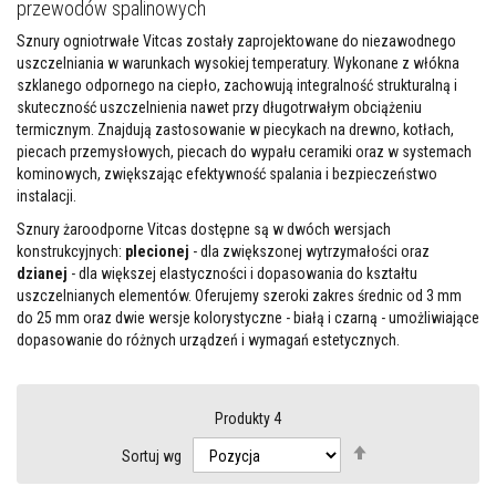
przewodów spalinowych
M
a
Sznury ogniotrwałe Vitcas zostały zaprojektowane do niezawodnego
s
t
uszczelniania w warunkach wysokiej temperatury. Wykonane z włókna
y
szklanego odpornego na ciepło, zachowują integralność strukturalną i
k
skuteczność uszczelnienia nawet przy długotrwałym obciążeniu
i
termicznym. Znajdują zastosowanie w piecykach na drewno, kotłach,
/
k
piecach przemysłowych, piecach do wypału ceramiki oraz w systemach
i
kominowych, zwiększając efektywność spalania i bezpieczeństwo
t
instalacji.
y
o
Sznury żaroodporne Vitcas dostępne są w dwóch wersjach
g
konstrukcyjnych:
plecionej
- dla zwiększonej wytrzymałości oraz
n
dzianej
i
- dla większej elastyczności i dopasowania do kształtu
o
uszczelnianych elementów. Oferujemy szeroki zakres średnic od 3 mm
t
do 25 mm oraz dwie wersje kolorystyczne - białą i czarną - umożliwiające
r
dopasowanie do różnych urządzeń i wymagań estetycznych.
w
a
ł
e
Produkty
4
G
Ustaw
ł
Sortuj wg
kierunek
a
malejący
d