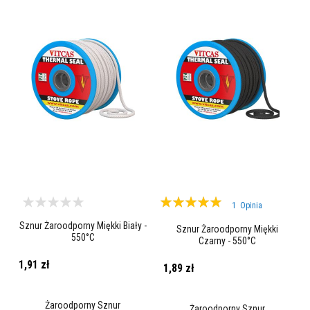
z
i
e
i
t
y
n
k
i
o
g
n
i
o
o
d
p
o
Ocena:
1
Opinia
r
100%
n
Sznur Żaroodporny Miękki Biały -
e
Sznur Żaroodporny Miękki
550°C
Czarny - 550°C
Z
1,91 zł
a
1,89 zł
p
r
a
Żaroodporny Sznur
Żaroodporny Sznur
w