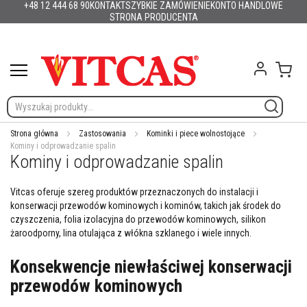
+48 12 444 68 90
KONTAKT
SZYBKIE ZAMÓWIENIE
KONTO HANDLOWE
Produkty
Polska
English (UK)
France
Deutschland
España
Italia
Portugal
Nederland
Sverige
Danmark
Norge
Suomi
Lietuva
Latvija
Eesti
Česko
Slovensko
Magyarország
România
България
Przejdź
STRONA PRODUCENTA
Ελλάδα
Slovenija
Hrvatska
do
M
treści
a
t
Mój 
e
r
i
a
ł
Strona główna
Zastosowania
Kominki i piece wolnostojące
y
Kominy i odprowadzanie spalin
o
Kominy i odprowadzanie spalin
g
n
i
Vitcas oferuje szereg produktów przeznaczonych do instalacji i
o
konserwacji przewodów kominowych i kominów, takich jak środek do
o
czyszczenia, folia izolacyjna do przewodów kominowych, silikon
d
żaroodporny, lina otulająca z włókna szklanego i wiele innych.
p
o
r
Konsekwencje niewłaściwej konserwacji
n
przewodów kominowych
e