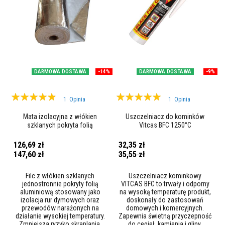
l
n
i
a
c
z
e
w
y
DARMOWA DOSTAWA
-14%
DARMOWA DOSTAWA
-9%
s
o
k
Ocena:
Ocena:
o
1
Opinia
1
Opinia
t
93%
100%
e
Mata izolacyjna z włókien
Uszczelniacz do kominków
m
szklanych pokryta folią
Vitcas BFC 1250°C
p
aluminiową
e
126,69 zł
32,35 zł
r
Cena
Cena
147,60 zł
35,55 zł
a
promocyjna
promocyjna
t
u
Filc z włókien szklanych
Uszczelniacz kominkowy
r
jednostronnie pokryty folią
VITCAS BFC to trwały i odporny
o
aluminiową stosowany jako
na wysoką temperaturę produkt,
w
izolacja rur dymowych oraz
doskonały do zastosowań
e
przewodów narażonych na
domowych i komercyjnych.
działanie wysokiej temperatury.
Zapewnia świetną przyczepność
K
Zmniejsza ryzyko skraplania,
do cegieł, kamienia i gliny,