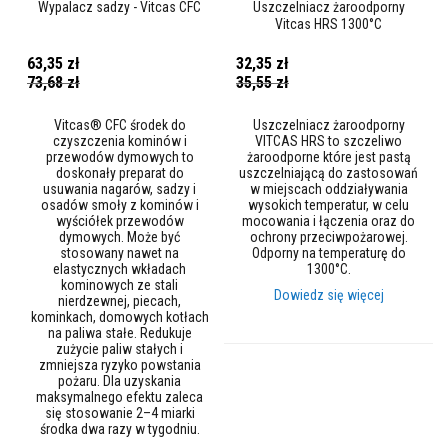
Wypalacz sadzy - Vitcas CFC
Uszczelniacz żaroodporny
y
Vitcas HRS 1300°C
s
z
c
63,35 zł
32,35 zł
z
Cena
Cena
73,68 zł
35,55 zł
e
promocyjna
promocyjna
n
i
Vitcas® CFC środek do
Uszczelniacz żaroodporny
a
czyszczenia kominów i
VITCAS HRS to szczeliwo
przewodów dymowych to
żaroodporne które jest pastą
doskonały preparat do
uszczelniającą do zastosowań
F
usuwania nagarów, sadzy i
w miejscach oddziaływania
a
osadów smoły z kominów i
wysokich temperatur, w celu
r
wyściółek przewodów
mocowania i łączenia oraz do
b
dymowych. Może być
ochrony przeciwpożarowej.
y
stosowany nawet na
Odporny na temperaturę do
ż
elastycznych wkładach
1300°C.
a
kominowych ze stali
r
Dowiedz się więcej
nierdzewnej, piecach,
o
kominkach, domowych kotłach
o
na paliwa stałe. Redukuje
d
zużycie paliw stałych i
p
zmniejsza ryzyko powstania
o
pożaru. Dla uzyskania
r
maksymalnego efektu zaleca
n
się stosowanie 2–4 miarki
e
środka dwa razy w tygodniu.