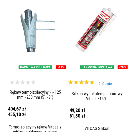
z
i
e
i
t
y
n
k
i
o
g
n
i
o
DARMOWA DOSTAWA
-11%
DARMOWA DOSTAWA
-20%
o
d
p
Ocena:
o
5
Opinie
r
100%
Rękaw termoizolacyjny - ⌀ 125
n
Silikon wysokotemperaturowy
mm - 200 mm (5" - 8")
e
Vitcas 315°C
Z
404,67 zł
49,20 zł
a
Cena
455,10 zł
Cena
61,50 zł
promocyjna
p
promocyjna
r
a
Termoizolacyjny rękaw Vitcas z
VITCAS Silikon
w
włókna szklanego E-glass.