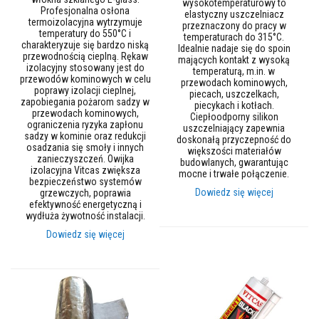
wysokotemperaturowy to
y
Profesjonalna osłona
elastyczny uszczelniacz
i
termoizolacyjna wytrzymuje
przeznaczony do pracy w
c
temperatury do 550°C i
temperaturach do 315°C.
e
charakteryzuje się bardzo niską
Idealnie nadaje się do spoin
m
przewodnością cieplną. Rękaw
mających kontakt z wysoką
e
izolacyjny stosowany jest do
temperaturą, m.in. w
przewodów kominowych w celu
n
przewodach kominowych,
t
poprawy izolacji cieplnej,
piecach, uszczelkach,
y
zapobiegania pożarom sadzy w
piecykach i kotłach.
o
przewodach kominowych,
Ciepłoodporny silikon
g
ograniczenia ryzyka zapłonu
uszczelniający zapewnia
n
sadzy w kominie oraz redukcji
doskonałą przyczepność do
i
osadzania się smoły i innych
większości materiałów
o
zanieczyszczeń. Owijka
budowlanych, gwarantując
t
izolacyjna Vitcas zwiększa
mocne i trwałe połączenie.
r
bezpieczeństwo systemów
Dowiedz się więcej
w
grzewczych, poprawia
a
efektywność energetyczną i
ł
wydłuża żywotność instalacji.
e
Dowiedz się więcej
U
s
z
c
z
e