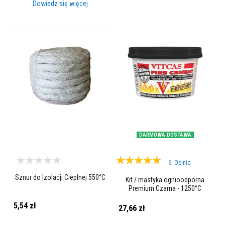
A
Dowiedz się więcej
k
u
m
u
l
a
c
y
j
n
e
p
ł
y
t
y
DARMOWA DOSTAWA
k
o
m
Ocena:
i
6
Opinie
n
100%
Sznur do Izolacji Cieplnej 550°C
k
Kit / mastyka ognioodporna
o
Premium Czarna - 1250°C
w
e
5,54 zł
27,66 zł
i
k