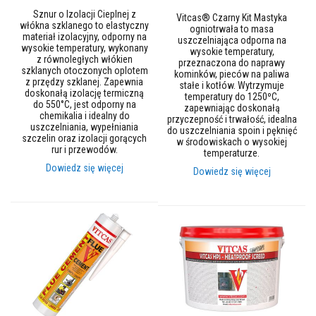
l
e
Sznur o Izolacji Cieplnej z
Vitcas® Czarny Kit Mastyka
j
włókna szklanego to elastyczny
ogniotrwała to masa
e
materiał izolacyjny, odporny na
uszczelniająca odporna na
wysokie temperatury, wykonany
wysokie temperatury,
z równoległych włókien
A
przeznaczona do naprawy
szklanych otoczonych oplotem
k
kominków, pieców na paliwa
z przędzy szklanej. Zapewnia
u
stałe i kotłów. Wytrzymuje
doskonałą izolację termiczną
m
temperatury do 1250ºC,
do 550°C, jest odporny na
u
zapewniając doskonałą
chemikalia i idealny do
l
przyczepność i trwałość, idealna
uszczelniania, wypełniania
a
do uszczelniania spoin i pęknięć
szczelin oraz izolacji gorących
c
w środowiskach o wysokiej
rur i przewodów.
y
temperaturze.
j
Dowiedz się więcej
Dowiedz się więcej
n
e
w
k
ł
a
d
y
k
o
m
i
n