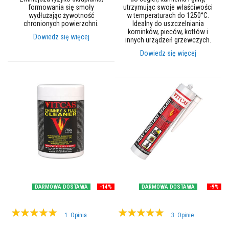
l
formowania się smoły
utrzymując swoje właściwości
e
wydłużając żywotność
w temperaturach do 1250°C.
j
chronionych powierzchni.
Idealny do uszczelniania
e
kominków, pieców, kotłów i
d
Dowiedz się więcej
innych urządzeń grzewczych.
o
p
Dowiedz się więcej
ł
y
t
e
k
i
f
u
g
i
Ś
r
o
d
k
DARMOWA DOSTAWA
-14%
DARMOWA DOSTAWA
-9%
i
d
Ocena:
Ocena:
o
1
Opinia
3
Opinie
c
100%
98%
z