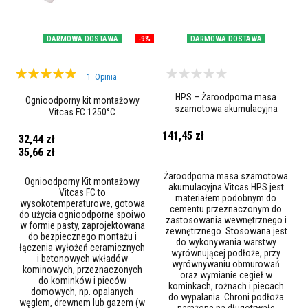
k
o
w
e
DARMOWA DOSTAWA
-9%
DARMOWA DOSTAWA
K
Ocena:
l
1
Opinia
e
100%
j
HPS – Żaroodporna masa
Ognioodporny kit montażowy
e
szamotowa akumulacyjna
Vitcas FC 1250°C
o
g
141,45 zł
32,44 zł
n
Cena
i
35,66 zł
promocyjna
o
t
Żaroodporna masa szamotowa
Ognioodporny Kit montażowy
r
akumulacyjna Vitcas HPS jest
Vitcas FC to
w
materiałem podobnym do
wysokotemperaturowe, gotowa
a
cementu przeznaczonym do
do użycia ognioodporne spoiwo
ł
zastosowania wewnętrznego i
w formie pasty, zaprojektowana
e
zewnętrznego. Stosowana jest
do bezpiecznego montażu i
do wykonywania warstwy
łączenia wyłożeń ceramicznych
C
wyrównującej podłoże, przy
i betonowych wkładów
y
wyrównywaniu obmurowań
kominowych, przeznaczonych
r
oraz wymianie cegieł w
do kominków i pieców
k
kominkach, rożnach i piecach
domowych, np. opalanych
o
do wypalania. Chroni podłoża
węglem, drewnem lub gazem (w
n