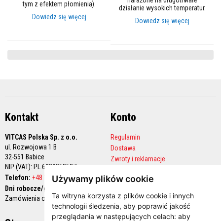
narażone na długotrwałe
tym z efektem płomienia).
o
działanie wysokich temperatur.
w
Dowiedz się więcej
Dowiedz się więcej
e
m
a
t
e
r
i
a
ł
y
o
g
Kontakt
Konto
n
i
o
VITCAS Polska Sp. z o.o.
Regulamin
t
ul. Rozwojowa 1 B
Dostawa
r
32-551 Babice
w
Zwroty i reklamacje
a
NIP (VAT): PL 6282258527
Polityka prywatności
ł
Telefon:
+48 12 444 68 90
Używamy plików cookie
Konto handlowe
e
Dni robocze/godziny pracy:
Ta witryna korzysta z plików cookie i innych
Zamówienia online 24/7
P
technologii śledzenia, aby poprawić jakość
o
w
przeglądania w następujących celach:
aby