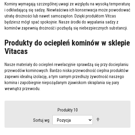
M
Kominy wymagają szczególnej uwagi ze względu na wysoką temperaturę
a
i odkładającą się sadzę. Niewłaściwa ich konserwacja może powodować
s
utratę drożności lub nawet samozapłon. Dzięki produktom Vitcas
t
y
będziesz mógł spać spokojnie. Nasze środki do wypalania sadzy z
k
kominów zapewnią drożność i pozbędą się niebezpiecznych substancji.
i
/
Produkty do ociepleń kominów w sklepie
k
i
Vitacas
t
y
o
Nasze materiały do ociepleń rewelacyjnie sprawdzą się przy docieplaniu
g
n
przewodów kominowych. Bardzo niska przewodność cieplna produktów
i
zapewni idealną izolację, a tym samym przedłuży żywotność naszego
o
komina i zapobiegnie niepożądanym zjawiskom skraplania się pary
t
wewnątrz przewodu.
r
w
a
ł
e
Produkty
10
Ustaw
G
Sortuj wg
kierunek
ł
a
malejący
d