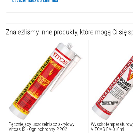
uszczelniacz do kominka
.
termoizolacyjne
Osłony
termiczne
na
Znaleźliśmy inne produkty, które mogą Ci się 
przewody
i
węże
Żaroodporne
szczeliwa
kwadratowe
Zestawy
do
wymiany
sznura
w
kominkach
Sznury
i
taśmy
Pęczniejący uszczelniacz akrylowy
Wysokotemperaturowy 
Vitcas IS - Ogniochronny P.POŻ
VITCAS BA-310ml
do