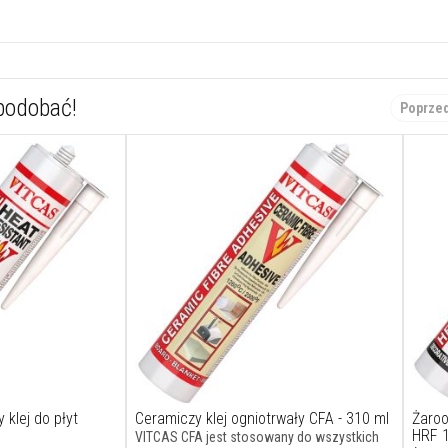
spodobać!
Poprze
klej do płyt
Ceramiczy klej ogniotrwały CFA - 310 ml
Żaroo
HRF 
VITCAS CFA jest stosowany do wszystkich