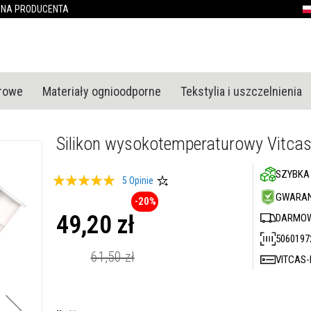
Przejdź
ONA PRODUCENTA
P
do
treści
urowe
Materiały ognioodporne
Tekstylia i uszczelnienia
Silikon wysokotemperaturowy Vitca
SZYBKA
Ocena:
5
Opinie
100
100
GWARAN
% of
-20%
49,20 zł
DARMOW
5060197
Cena
promocyjna
61,50 zł
VITCAS-