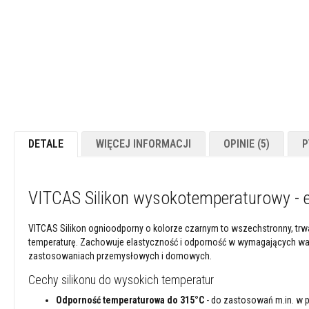
images
Powłoki
gallery
ogniotrwałe
Materiały
kwasoodporne
Betony
ogniotrwałe
Ogniotwałe
masy
DETALE
WIĘCEJ INFORMACJI
OPINIE
5
P
plastyczne
Masy
/
VITCAS Silikon wysokotemperaturowy - e
kity
naprawcze
VITCAS Silikon ognioodporny o kolorze czarnym to wszechstronny, trwa
Cegły
temperaturę. Zachowuje elastyczność i odporność w wymagających wa
szamotowe
zastosowaniach przemysłowych i domowych.
Izolacyjne
cegły
Cechy silikonu do wysokich temperatur
ogniotrwałe
Odporność temperaturowa do 315°C
- do zastosowań m.in. w p
Płytki