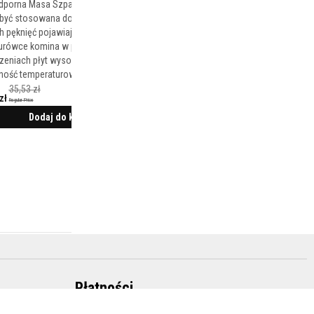
dporna Masa Szpachlowa Vitcas® HRF
być stosowana do uzupełniania
 pęknięć pojawiających się na
rówce komina w pobliżu kominka lub
czeniach płyt wysokotemperaturowych.
ność temperaturowa do 1000°C.
35,53 zł
zł
Regular Price
Dodaj do koszyka
Płatności