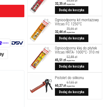
35,55 zł
32,35 zł
Regular Price
Cena
promocyjna
Dodaj do koszyka
Ognioodporny kit montażowy
Vitcas FC 1250°C
35,66 zł
32,44 zł
Regular Price
Cena
promocyjna
Dodaj do koszyka
Ognioodporny klej do płytek
Vitcas HRTA- 1000°C- 310 ml
52,88 zł
45,51 zł
Regular Price
Cena
promocyjna
Dodaj do koszyka
Pistolet do silikonu
67,65 zł
60,27 zł
Regular Price
Cena
promocyjna
Dodaj do koszyka