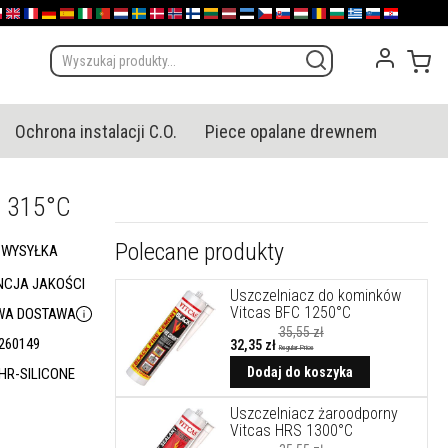
olska
English (UK)
France
Deutschland
España
Italia
Portugal
Nederland
Sverige
Danmark
Norge
Suomi
Lietuva
Latvija
Eesti
Česko
Slovensko
Magyarország
România
България
Ελλάδα
Slovenija
Hrvatska
Mój
Ochrona instalacji C.O.
Piece opalane drewnem
s 315°C
Polecane produkty
 WYSYŁKA
CJA JAKOŚCI
Uszczelniacz do kominków
Vitcas BFC 1250°C
A DOSTAWA
35,55 zł
260149
32,35 zł
Regular Price
Cena
promocyjna
Dodaj do koszyka
HR-SILICONE
Uszczelniacz żaroodporny
Vitcas HRS 1300°C