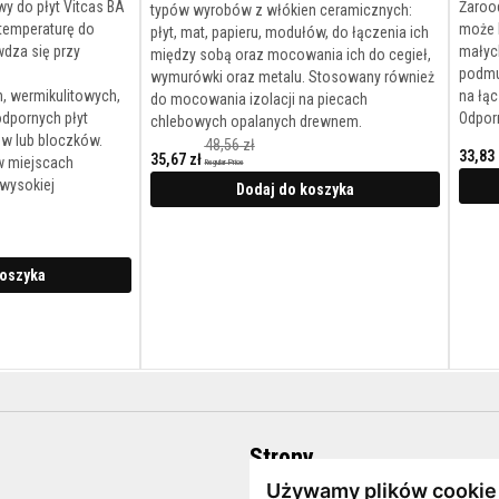
y do płyt Vitcas BA
Żaroo
typów wyrobów z włókien ceramicznych:
 temperaturę do
może 
płyt, mat, papieru, modułów, do łączenia ich
dza się przy
małych
między sobą oraz mocowania ich do cegieł,
podmu
wymurówki oraz metalu. Stosowany również
 wermikulitowych,
na łą
do mocowania izolacji na piecach
odpornych płyt
Odpor
chlebowych opalanych drewnem.
w lub bloczków.
48,56 zł
33,83 
35,67 zł
w miejscach
Regular Price
Cena
Cena
 wysokiej
promocyjna
promocyjna
Dodaj do koszyka
koszyka
Strony
Używamy plików cookie