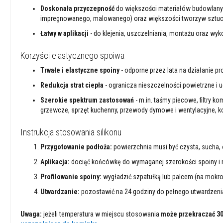
szamotowe
Doskonała przyczepność
do większości materiałów budowlanych
impregnowanego, malowanego) oraz większości tworzyw sztuc
Kolorowe
cegły
Łatwy w aplikacji
- do klejenia, uszczelniania, montażu oraz w
szamotowe
Korzyści elastycznego spoiwa
Wysokoglinowe
cegły
Trwałe i elastyczne spoiny
- odporne przez lata na działanie p
ogniotrwałe
Redukcja strat ciepła
- ogranicza nieszczelności powietrzne i 
Tekstylia
Szerokie spektrum zastosowań
- m.in. taśmy piecowe, filtry k
i
grzewcze, sprzęt kuchenny, przewody dymowe i wentylacyjne, ko
uszczelnienia
Żaroodporne
Instrukcja stosowania silikonu
sznury
z
Przygotowanie podłoża:
powierzchnia musi być czysta, sucha,
włókien
Aplikacja:
dociąć końcówkę do wymaganej szerokości spoiny i na
szklanych
Profilowanie spoiny:
wygładzić szpatułką lub palcem (na mokro
Taśmy
z
Utwardzanie:
pozostawić na 24 godziny do pełnego utwardzeni
włókien
szklanych
Uwaga:
jeżeli temperatura w miejscu stosowania
może przekraczać 3
Osłony