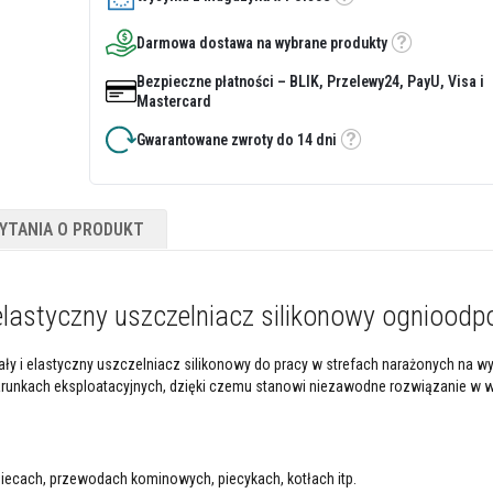
Etykietka
Darmowa dostawa na wybrane produkty
Etykietka
Bezpieczne płatności – BLIK, Przelewy24, PayU, Visa i
Mastercard
Gwarantowane zwroty do 14 dni
Etykietka
YTANIA O PRODUKT
lastyczny uszczelniacz silikonowy ognioodp
ły i elastyczny uszczelniacz silikonowy do pracy w strefach narażonych na w
runkach eksploatacyjnych, dzięki czemu stanowi niezawodne rozwiązanie w w
iecach, przewodach kominowych, piecykach, kotłach itp.