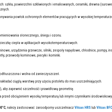
: szkła, powierzchni szkliwionych i emaliowanych, ceramiki, drewna (surowe
znych.
ykonywania powłok ochronnych elementów pracujących w wysokiej temperaturz
romieniowania słonecznego, śniegu i ozonu.
ucieczkę ciepła w aplikacjach wysokotemperaturowych.
ominowe, urządzenia grzewcze, silniki, zespoły napędowe, chłodnice, pompy, ins
tły, przewody kominowe, piecyki i kominki.
 odtłuszczona i wolna od zanieczyszczeń.
kładać ciągłą warstwę przy użyciu pistoletu do mas uszczelniających.
), aby zapewnić szczelność i prawidłową geometrię.
a przed obciążeniem wysoką temperaturą lub innymi czynnikami środowiskowy
00°C
, należy zastosować żaroodporny uszczelniacz
Vitcas HRS
lub
Vitcas BF