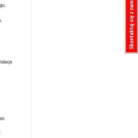
Skontaktuj się z nami
go,
e.
talacje
mi.
C