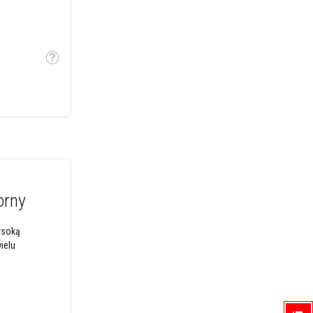
Etykietka
orny
ysoką
ielu