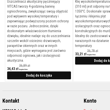
Uszczelniacz akustyczny pęczniejący
Klej wysokotemperaturow
wkladów
VITCAS tworzy 4-godzinną barierę
(310 ml) jest odporny na
kominkowych
ogniochronną, zwiększając swoją objętość
1350°C. Doskonale spraw
Sznury
pod wpływem wysokiej temperatury i
łączeniu i klejeniu płyt
do
zapewniając podwyższony poziom ochrony
wysokotemperaturowych,
izolacji
w razie pożaru. Jednocześnie, dzięki
izolacyjnych oraz ognio
cieplnej
doskonałym właściwościom tłumienia
konstrukcyjnych do muró
dźwięku, idealnie nadaje się do uszczelniania
Idealny do zastosowań 
Wysokotemperaturowe
szczelin wokół ościeżnic drzwiowych,
narażonych na działanie
tkaniny
parapetów okiennych oraz w innych
temperatury.
techniczne
miejscach, gdzie wymagana jest zarówno
36,78 zł
Nici
33,21 zł
odporność ogniowa, jak i izolacyjność
Regular Price
Cena
ognioodporne
akustyczna.
promocyjna
Dodaj do 
36,89 zł
Filc
34,43 zł
Regular Price
|
Cena
promocyjna
Dodaj do koszyka
maty
izolacyjne
Uszczelki
z
włókien
Kontakt
Konto
ceramicznych