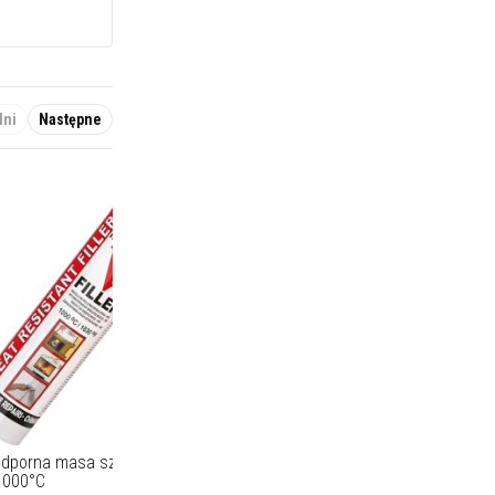
dni
Następne
dporna masa szpachlowa Vitcas
1000°C