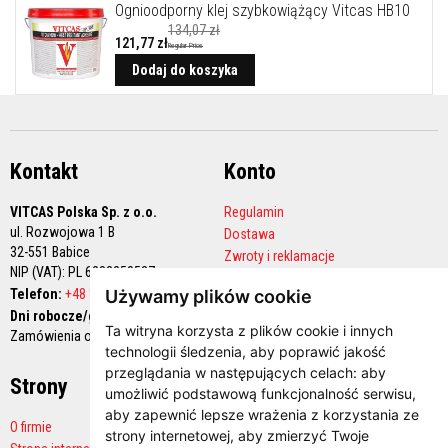
l
Ognioodporny klej szybkowiążący Vitcas HB10
e
134,07 zł
j
121,77 zł
Regular Price
e
Dodaj do koszyka
A
k
u
m
u
Kontakt
l
Konto
a
c
VITCAS Polska Sp. z o.o.
Regulamin
y
j
ul. Rozwojowa 1 B
Dostawa
n
32-551 Babice
Zwroty i reklamacje
e
NIP (VAT): PL 6282258527
Polityka prywatności
w
Telefon:
+48 12 444 68 90
Używamy plików cookie
k
Konto handlowe
ł
Dni robocze/godziny pracy:
a
Ta witryna korzysta z plików cookie i innych
Zamówienia online 24/7
d
technologii śledzenia, aby poprawić jakość
y
przeglądania w następujących celach:
aby
k
Strony
Płatności
o
umożliwić podstawową funkcjonalność serwisu
,
m
aby zapewnić lepsze wrażenia z korzystania ze
i
O firmie
strony internetowej
,
aby zmierzyć Twoje
n