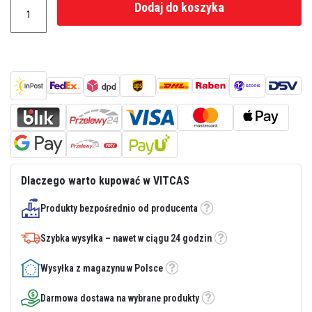
Dodaj do koszyka
z
i
e
i
t
y
n
k
i
o
g
n
i
o
o
d
Dlaczego warto kupować w VITCAS
p
o
Produkty bezpośrednio od producenta
r
Etykietka
n
e
Szybka wysyłka – nawet w ciągu 24 godzin
Etykietka
Z
a
Wysyłka z magazynu w Polsce
Etykietka
p
r
Darmowa dostawa na wybrane produkty
a
Etykietka
w