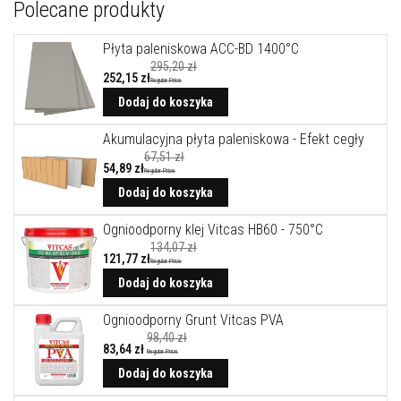
A
Polecane produkty
k
u
m
Płyta paleniskowa ACC-BD 1400°C
u
295,20 zł
l
252,15 zł
Regular Price
a
Dodaj do koszyka
c
y
j
Akumulacyjna płyta paleniskowa - Efekt cegły
n
67,51 zł
e
54,89 zł
Regular Price
p
ł
Dodaj do koszyka
y
t
Ognioodporny klej Vitcas HB60 - 750°C
y
k
134,07 zł
121,77 zł
o
Regular Price
m
Dodaj do koszyka
i
n
k
Ognioodporny Grunt Vitcas PVA
o
98,40 zł
w
83,64 zł
Regular Price
e
Cena
promocyjna
Dodaj do koszyka
i
k