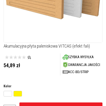
M
a
s
t
y
k
i
/
k
i
t
y
Skip
Akumulacyjna płyta paleniskowa VITCAS (efekt fali)
o
to
g
the
n
SZYBKA WYSYŁKA
i
beginning
o
of
54,89 zł
GWARANCJA JAKOŚCI
t
the
r
ACC-BD/STRIP
images
w
a
gallery
ł
e
Kolor
G
ł
a
d