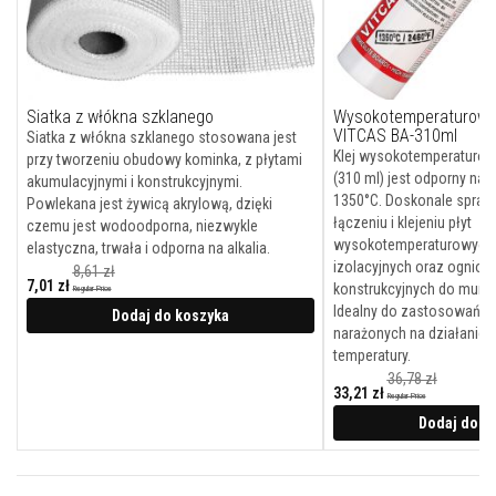
y
s
z
c
z
e
Siatka z włókna szklanego
Wysokotemperaturowy k
n
VITCAS BA-310ml
i
Siatka z włókna szklanego stosowana jest
a
Klej wysokotemperaturowy
przy tworzeniu obudowy kominka, z płytami
(310 ml) jest odporny na 
akumulacyjnymi i konstrukcyjnymi.
F
1350°C. Doskonale sprawd
Powlekana jest żywicą akrylową, dzięki
a
łączeniu i klejeniu płyt
czemu jest wodoodporna, niezwykle
r
wysokotemperaturowych, 
b
elastyczna, trwała i odporna na alkalia.
y
izolacyjnych oraz ognioo
8,61 zł
ż
7,01 zł
konstrukcyjnych do muró
Regular Price
a
Cena
Idealny do zastosowań w
promocyjna
Dodaj do koszyka
r
narażonych na działanie 
o
o
temperatury.
d
36,78 zł
p
33,21 zł
Regular Price
o
Cena
promocyjna
Dodaj do k
r
n
e