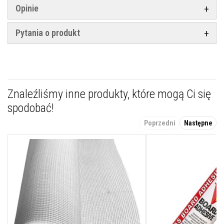
l
Opinie
e
j
e
Pytania o produkt
d
o
p
ł
y
t
e
Znaleźliśmy inne produkty, które mogą Ci się
k
i
spodobać!
f
u
Poprzedni
Następne
g
i
Ś
r
o
d
k
i
d
o
c
z