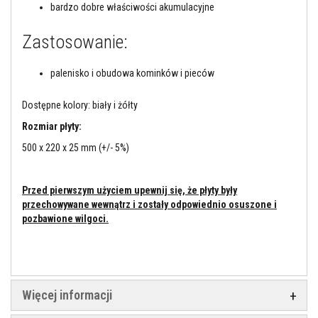
l
bardzo dobre właściwości akumulacyjne
n
i
a
Zastosowanie:
c
z
e
palenisko i obudowa kominków i pieców
w
y
s
Dostępne kolory: biały i żółty
o
Rozmiar płyty:
k
o
500 x 220 x 25 mm (+/- 5%)
t
e
m
p
Przed pierwszym użyciem upewnij się, że płyty były
e
przechowywane wewnątrz i zostały odpowiednio osuszone i
r
a
pozbawione wilgoci.
t
u
r
o
w
e
Więcej informacji
K