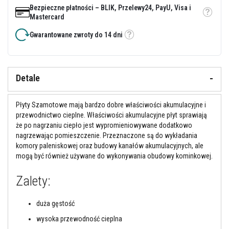
Bezpieczne płatności – BLIK, Przelewy24, PayU, Visa i
y
i
Etykietka
Mastercard
c
e
Gwarantowane zwroty do 14 dni
Etykietka
m
e
n
t
y
Detale
o
g
n
Płyty Szamotowe mają bardzo dobre właściwości akumulacyjne i
i
o
przewodnictwo cieplne. Właściwości akumulacyjne płyt sprawiają
t
że po nagrzaniu ciepło jest wypromieniowywane dodatkowo
r
nagrzewając pomieszczenie. Przeznaczone są do wykładania
w
komory paleniskowej oraz budowy kanałów akumulacyjnych, ale
a
ł
mogą być również używane do wykonywania obudowy kominkowej.
e
Zalety:
U
s
z
duża gęstość
c
z
wysoka przewodność cieplna
e