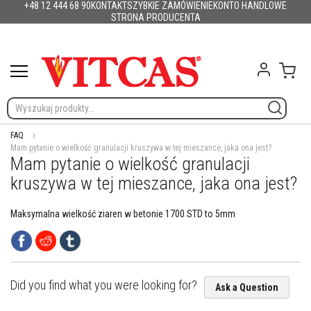
+48 12 444 68 90
KONTAKT
SZYBKIE ZAMÓWIENIE
KONTO HANDLOWE
Produkty
Polska
English (UK)
France
Deutschland
España
Italia
Portugal
Nederland
Sverige
Danmark
Norge
Suomi
Lietuva
Latvija
Eesti
Česko
Slovensko
Magyarország
România
България
Przejdź
STRONA PRODUCENTA
Ελλάδα
Slovenija
Hrvatska
do
M
treści
a
t
Mój 
e
r
i
a
ł
FAQ
y
Mam pytanie o wielkość granulacji kruszywa w tej mieszance, jaka ona jest?
o
Mam pytanie o wielkość granulacji
g
n
kruszywa w tej mieszance, jaka ona jest?
i
o
Maksymalna wielkość ziaren w betonie 1700 STD to 5mm
o
d
p
o
r
n
Did you find what you were looking for?
Ask a Question
e