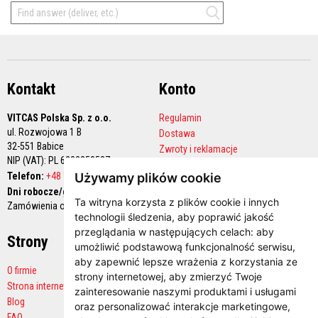
M
a
s
t
y
k
i
/
Kontakt
Konto
k
i
VITCAS Polska Sp. z o.o.
Regulamin
t
y
ul. Rozwojowa 1 B
Dostawa
o
32-551 Babice
Zwroty i reklamacje
g
NIP (VAT): PL 6282258527
n
Polityka prywatności
i
Telefon:
+48 12 444 68 90
Używamy plików cookie
Konto handlowe
o
Dni robocze/godziny pracy:
t
Ta witryna korzysta z plików cookie i innych
Zamówienia online 24/7
r
technologii śledzenia, aby poprawić jakość
w
przeglądania w następujących celach:
aby
a
Strony
Płatności
ł
umożliwić podstawową funkcjonalność serwisu
,
e
aby zapewnić lepsze wrażenia z korzystania ze
O firmie
strony internetowej
,
aby zmierzyć Twoje
G
Strona internetowa producenta
zainteresowanie naszymi produktami i usługami
ł
Blog
a
oraz personalizować interakcje marketingowe
,
d
FAQ