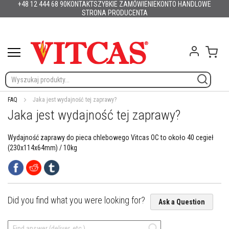
+48 12 444 68 90
KONTAKT
SZYBKIE ZAMÓWIENIE
KONTO HANDLOWE
Produkty
Polska
English (UK)
France
Deutschland
España
Italia
Portugal
Nederland
Sverige
Danmark
Norge
Suomi
Lietuva
Latvija
Eesti
Česko
Slovensko
Magyarország
România
България
Przejdź
STRONA PRODUCENTA
Ελλάδα
Slovenija
Hrvatska
do
M
treści
a
t
Mój 
e
r
i
a
ł
FAQ
Jaka jest wydajność tej zaprawy?
y
Jaka jest wydajność tej zaprawy?
o
g
n
Wydajność zaprawy do pieca chlebowego Vitcas OC to około 40 cegieł
i
(230x114x64mm) / 10kg
o
o
d
p
o
r
Did you find what you were looking for?
Ask a Question
n
e