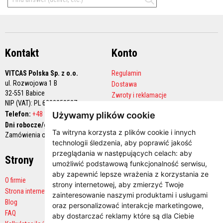
M
a
s
t
y
k
Kontakt
Konto
i
/
k
VITCAS Polska Sp. z o.o.
Regulamin
i
ul. Rozwojowa 1 B
t
Dostawa
y
32-551 Babice
Zwroty i reklamacje
o
NIP (VAT): PL 6282258527
Polityka prywatności
g
Telefon:
+48 12 444 68 90
Używamy plików cookie
n
Konto handlowe
i
Dni robocze/godziny pracy:
o
Ta witryna korzysta z plików cookie i innych
Zamówienia online 24/7
t
technologii śledzenia, aby poprawić jakość
r
przeglądania w następujących celach:
aby
w
Strony
Płatności
a
umożliwić podstawową funkcjonalność serwisu
,
ł
aby zapewnić lepsze wrażenia z korzystania ze
e
O firmie
strony internetowej
,
aby zmierzyć Twoje
Strona internetowa producenta
zainteresowanie naszymi produktami i usługami
G
Blog
ł
oraz personalizować interakcje marketingowe
,
a
FAQ
aby dostarczać reklamy które są dla Ciebie
d