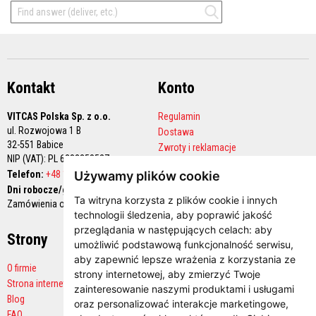
M
a
s
t
y
k
i
/
Kontakt
Konto
k
i
VITCAS Polska Sp. z o.o.
Regulamin
t
y
ul. Rozwojowa 1 B
Dostawa
o
32-551 Babice
Zwroty i reklamacje
g
NIP (VAT): PL 6282258527
n
Polityka prywatności
Telefon:
i
+48 12 444 68 90
Używamy plików cookie
Konto handlowe
o
Dni robocze/godziny pracy:
t
Ta witryna korzysta z plików cookie i innych
Zamówienia online 24/7
r
technologii śledzenia, aby poprawić jakość
w
przeglądania w następujących celach:
aby
a
Strony
Płatności
ł
umożliwić podstawową funkcjonalność serwisu
,
e
aby zapewnić lepsze wrażenia z korzystania ze
O firmie
strony internetowej
,
aby zmierzyć Twoje
G
Strona internetowa producenta
zainteresowanie naszymi produktami i usługami
ł
Blog
a
oraz personalizować interakcje marketingowe
,
d
FAQ