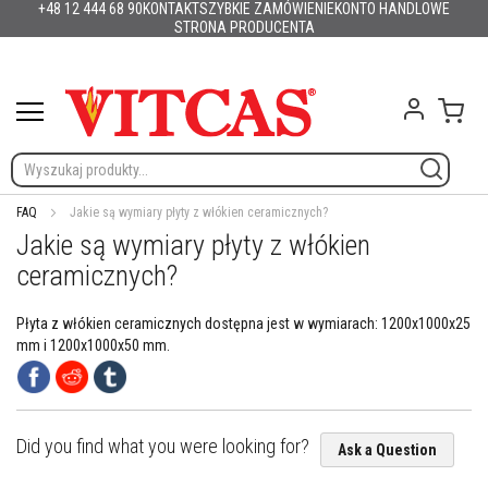
+48 12 444 68 90
KONTAKT
SZYBKIE ZAMÓWIENIE
KONTO HANDLOWE
Produkty
Polska
English (UK)
France
Deutschland
España
Italia
Portugal
Nederland
Sverige
Danmark
Norge
Suomi
Lietuva
Latvija
Eesti
Česko
Slovensko
Magyarország
România
България
Przejdź
STRONA PRODUCENTA
Ελλάδα
Slovenija
Hrvatska
do
M
treści
a
t
Mój 
e
r
i
a
ł
FAQ
Jakie są wymiary płyty z włókien ceramicznych?
y
Jakie są wymiary płyty z włókien
o
g
ceramicznych?
n
i
o
Płyta z włókien ceramicznych dostępna jest w wymiarach: 1200x1000x25
o
mm i 1200x1000x50 mm.
d
p
o
r
n
Did you find what you were looking for?
Ask a Question
e