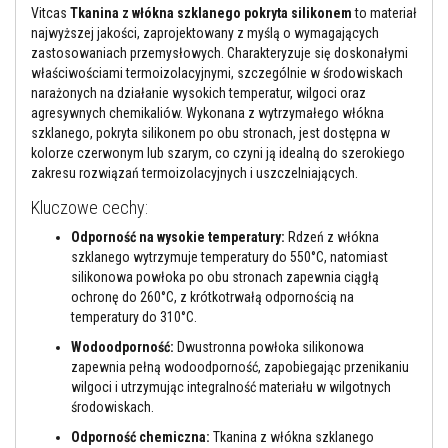
l
Vitcas
Tkanina z włókna szklanego pokryta silikonem
to materiał
n
najwyższej jakości, zaprojektowany z myślą o wymagających
i
a
zastosowaniach przemysłowych. Charakteryzuje się doskonałymi
c
właściwościami termoizolacyjnymi, szczególnie w środowiskach
z
narażonych na działanie wysokich temperatur, wilgoci oraz
e
agresywnych chemikaliów. Wykonana z wytrzymałego włókna
w
y
szklanego, pokryta silikonem po obu stronach, jest dostępna w
s
kolorze czerwonym lub szarym, co czyni ją idealną do szerokiego
o
zakresu rozwiązań termoizolacyjnych i uszczelniających.
k
o
Kluczowe cechy:
t
e
Odporność na wysokie temperatury:
Rdzeń z włókna
m
szklanego wytrzymuje temperatury do 550°C, natomiast
p
e
silikonowa powłoka po obu stronach zapewnia ciągłą
r
ochronę do 260°C, z krótkotrwałą odpornością na
a
temperatury do 310°C.
t
u
Wodoodporność:
Dwustronna powłoka silikonowa
r
zapewnia pełną wodoodporność, zapobiegając przenikaniu
o
wilgoci i utrzymując integralność materiału w wilgotnych
w
e
środowiskach.
Odporność chemiczna:
Tkanina z włókna szklanego
K