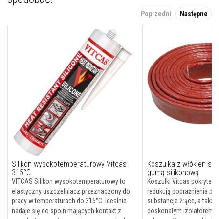
A
k
Poprzedni
Następne
u
m
u
l
a
c
y
j
n
e
p
ł
y
t
y
k
o
m
i
Silikon wysokotemperaturowy Vitcas
Koszulka z włókien szk
n
315°C
gumą silikonową
k
o
VITCAS Silikon wysokotemperaturowy to
Koszulki Vitcas pokryte 
w
elastyczny uszczelniacz przeznaczony do
redukują podrażnienia p
e
pracy w temperaturach do 315°C. Idealnie
substancje żrące, a także
i
nadaje się do spoin mających kontakt z
doskonałym izolatorem i 
k