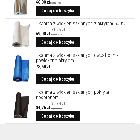
k
66,30 zł
Regular Price
o
Dodaj do koszyka
w
e
Tkanina z włókien szklanych z akrylem 600°C
K
71,25 zł
l
69,00 zł
Regular Price
e
Cena
promocyjna
Dodaj do koszyka
j
e
o
Tkanina z włókien szklanych dwustronnie
g
powlekana akrylem
n
73,68 zł
i
o
t
Dodaj do koszyka
r
w
Tkanina z włókien szklanych pokryta
a
neoprenem
ł
e
95,94 zł
84,75 zł
Regular Price
Cena
C
promocyjna
Dodaj do koszyka
y
r
k
o
n