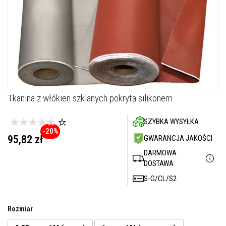
M
a
s
t
y
k
i
/
k
i
t
y
Skip
Tkanina z włókien szklanych pokryta silikonem
o
to
g
the
n
SZYBKA WYSYŁKA
i
beginning
-20%
o
of
95,82 zł
GWARANCJA JAKOŚCI
t
the
r
DARMOWA
images
w
DOSTAWA
a
gallery
ł
S-G/CL/S2
e
G
ł
Rozmiar
a
d