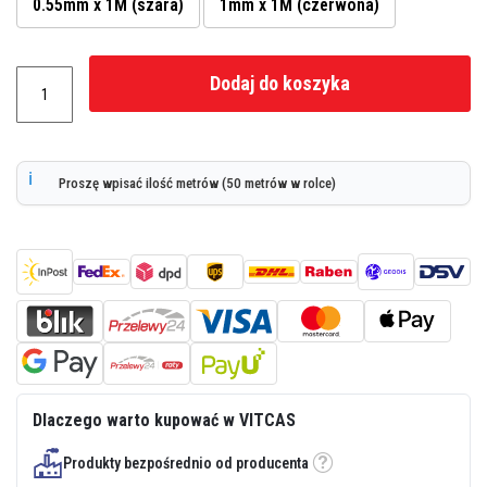
0.55mm x 1M (szara)
1mm x 1M (czerwona)
z
i
e
i
Dodaj do koszyka
t
y
n
k
i
o
Proszę wpisać ilość metrów (50 metrów w rolce)
g
n
i
o
o
d
p
o
r
n
e
Z
a
Dlaczego warto kupować w VITCAS
p
r
Produkty bezpośrednio od producenta
a
Etykietka
w