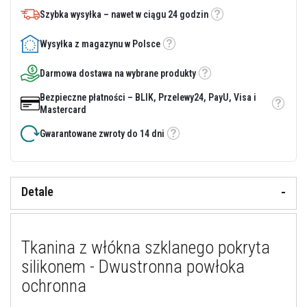
y
Szybka wysyłka – nawet w ciągu 24 godzin
Etykietka
i
c
e
Wysyłka z magazynu w Polsce
Etykietka
m
e
Darmowa dostawa na wybrane produkty
n
Etykietka
t
Bezpieczne płatności – BLIK, Przelewy24, PayU, Visa i
y
o
Etykietka
Mastercard
g
n
Gwarantowane zwroty do 14 dni
Etykietka
i
o
t
r
w
Detale
a
ł
e
Tkanina z włókna szklanego pokryta
U
s
silikonem - Dwustronna powłoka
z
c
ochronna
z
e