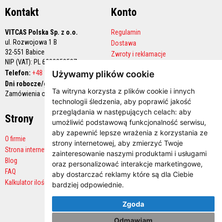
o
Kontakt
Konto
w
e
m
VITCAS Polska Sp. z o.o.
Regulamin
a
ul. Rozwojowa 1 B
Dostawa
t
32-551 Babice
Zwroty i reklamacje
e
NIP (VAT): PL 6282258527
r
Polityka prywatności
i
Telefon:
+48 12 444 68 90
Używamy plików cookie
Konto handlowe
a
Dni robocze/godziny pracy:
ł
Ta witryna korzysta z plików cookie i innych
Zamówienia online 24/7
y
technologii śledzenia, aby poprawić jakość
o
g
przeglądania w następujących celach:
aby
Strony
Płatności
n
umożliwić podstawową funkcjonalność serwisu
,
i
aby zapewnić lepsze wrażenia z korzystania ze
o
O firmie
t
strony internetowej
,
aby zmierzyć Twoje
Strona internetowa producenta
r
zainteresowanie naszymi produktami i usługami
w
Blog
oraz personalizować interakcje marketingowe
,
a
FAQ
ł
aby dostarczać reklamy które są dla Ciebie
e
Kalkulator ilości
bardziej odpowiednie
.
P
Zgoda
o
w
Odmawiam