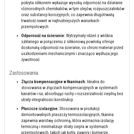
l
pokryta silikonem wykazuje wysoką odporność na działanie
e
różnorodnych chemikaliów, w tym olejów, rozpuszczalników
j
oraz substancji korozyjnych, co zapewnia długotrwałą
e
trwałość nawet w najtrudniejszych warunkach
d
o
przemysłowych.
p
Odporność na ścieranie:
Wytrzymały rdzeń z włókna
ł
y
szklanego w połączeniu z silikonową powłoką oferuje
t
doskonałą odporność na ścieranie, co chroni materiał przed
e
uszkodzeniami mechanicznymi i znacząco wydłuża jego
k
żywotność.
i
f
u
Zastosowania:
g
i
Złącza kompensacyjne w tkaninach:
Idealna do
stosowania w złączach kompensacyjnych w systemach
Ś
kanałów i rur, absorbując ruchy i rozszerzalność cieplną bez
r
o
utraty integralności konstrukcji.
d
Płaszcze izolacyjne:
Stosowana w produkcji
k
i
demontowalnych płaszczy termoizolacyjnych, tkanina
d
zapewnia warstwę ochronną, która wzmacnia izolację
o
termiczną i minimalizuje straty ciepła w systemach
c
przemysłowych, takich jak kotły, zawory i kołnierze.
z