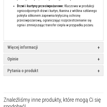
y
Drzwi i kurtyny przeciwpożarowe:
Kluczowa w produkcji
s
z
ognioodpornych drzwi i kurtyn, tkanina z włókna szklanego
c
pokryta silikonem zapewnia krytyczną ochronę
z
przeciwpożarową, ograniczając rozprzestrzenianie się
e
ognia i zmniejszając transfer ciepła w przypadku pożaru.
n
i
a
F
a
Więcej informacji
r
b
y
Opinie
ż
a
r
Pytania o produkt
o
o
d
p
o
r
n
Znaleźliśmy inne produkty, które mogą Ci się
e
spodobać!