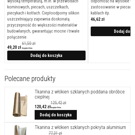
l
wysoką temperaturą, m.in. w przewodach
odporność na wysokie tem
e
kominowych, piecach, uszczelkach,
zastosowanie w piecach
j
piecykach i kotłach. Ciepłoodporny silikon
kablach itp.
e
uszczelniający zapewnia doskonałą
46,62 zł
przyczepność do większości materiałów
A
k
budowlanych, gwarantując mocne i trwałe
Dodaj do k
u
połączenie.
m
61,50 zł
u
49,20 zł
Regular Price
l
Cena
a
promocyjna
Dodaj do koszyka
c
y
j
n
Polecane produkty
e
w
k
Tkanina z włókien szklanych poddana obróbce
ł
cieplnej
a
125,42 zł
d
120,42 zł
y
Regular Price
k
Dodaj do koszyka
o
m
Tkanina z włókien szklanych pokryta aluminium
i
n
77,31 zł