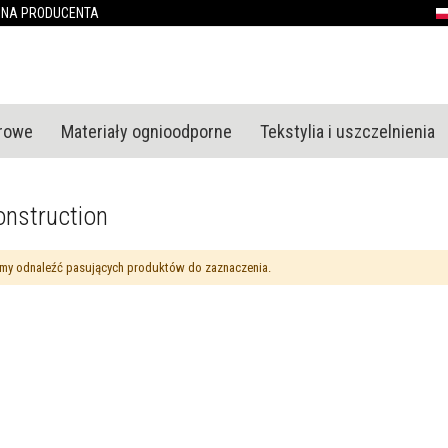
Przejdź
ONA PRODUCENTA
P
do
treści
urowe
Materiały ognioodporne
Tekstylia i uszczelnienia
onstruction
my odnaleźć pasujących produktów do zaznaczenia.