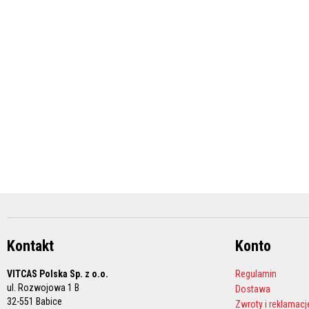
i
fugi
Środki
do
czyszczenia
Farby
żaroodporne
Akumulacyjne
płyty
kominkowe
i
kleje
Akumulacyjne
wkłady
kominkowe
Kleje
Kontakt
Konto
ogniotrwałe
VITCAS Polska Sp. z o.o.
Regulamin
Cyrkonowe
ul. Rozwojowa 1 B
Dostawa
materiały
32-551 Babice
ogniotrwałe
Zwroty i reklamacj