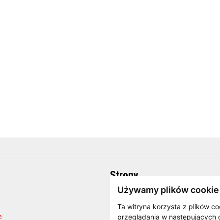
Strony
Używamy plików cookie
O firmie
Strona internetowa producenta
Ta witryna korzysta z plików co
e
Blog
przeglądania w następujących 