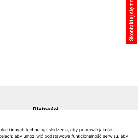
Skontaktuj się z nami
Płatności
okie i innych technologii śledzenia, aby poprawić jakość
celach:
aby umożliwić podstawową funkcjonalność serwisu
,
aby