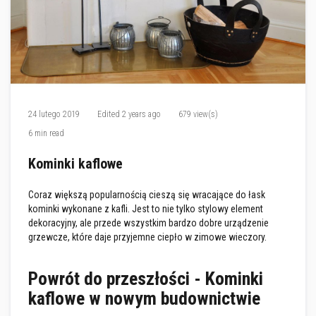
M
a
s
t
y
k
i
/
k
i
24 lutego 2019
Edited
2 years ago
679 view(s)
t
y
6 min read
o
g
Kominki kaflowe
n
i
o
Coraz większą popularnością cieszą się wracające do łask
t
r
kominki wykonane z kafli. Jest to nie tylko stylowy element
w
dekoracyjny, ale przede wszystkim bardzo dobre urządzenie
a
grzewcze, które daje przyjemne ciepło w zimowe wieczory.
ł
e
Powrót do przeszłości - Kominki
G
ł
kaflowe w nowym budownictwie
a
d