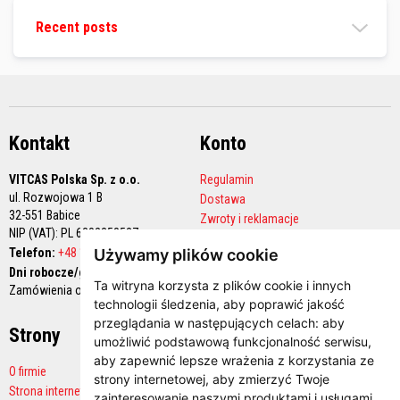
ł
o
Recent posts
k
i
o
g
n
i
o
t
Kontakt
Konto
r
w
a
VITCAS Polska Sp. z o.o.
Regulamin
ł
ul. Rozwojowa 1 B
Dostawa
e
32-551 Babice
Zwroty i reklamacje
NIP (VAT): PL 6282258527
M
Polityka prywatności
a
Używamy plików cookie
Telefon:
+48 12 444 68 90
Konto handlowe
t
Dni robocze/godziny pracy:
e
Ta witryna korzysta z plików cookie i innych
Zamówienia online 24/7
r
technologii śledzenia, aby poprawić jakość
i
a
przeglądania w następujących celach:
aby
Strony
Płatności
ł
umożliwić podstawową funkcjonalność serwisu
,
y
aby zapewnić lepsze wrażenia z korzystania ze
k
O firmie
w
strony internetowej
,
aby zmierzyć Twoje
Strona internetowa producenta
a
zainteresowanie naszymi produktami i usługami