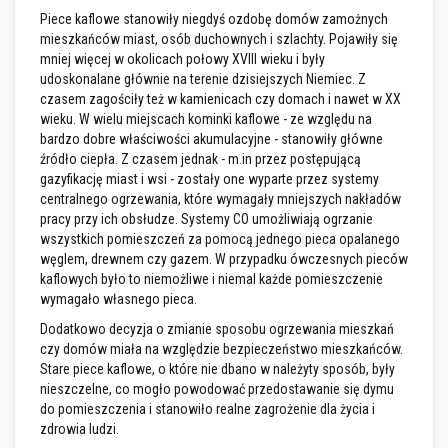
z
Piece kaflowe stanowiły niegdyś ozdobę domów zamożnych
i
mieszkańców miast, osób duchownych i szlachty. Pojawiły się
e
i
mniej więcej w okolicach połowy XVIII wieku i były
t
udoskonalane głównie na terenie dzisiejszych Niemiec. Z
y
czasem zagościły też w kamienicach czy domach i nawet w XX
n
wieku. W wielu miejscach kominki kaflowe - ze względu na
k
i
bardzo dobre właściwości akumulacyjne - stanowiły główne
o
źródło ciepła. Z czasem jednak - m.in przez postępującą
g
gazyfikację miast i wsi - zostały one wyparte przez systemy
n
centralnego ogrzewania, które wymagały mniejszych nakładów
i
o
pracy przy ich obsłudze. Systemy CO umożliwiają ogrzanie
o
wszystkich pomieszczeń za pomocą jednego pieca opalanego
d
węglem, drewnem czy gazem. W przypadku ówczesnych pieców
p
kaflowych było to niemożliwe i niemal każde pomieszczenie
o
r
wymagało własnego pieca.
n
Dodatkowo decyzja o zmianie sposobu ogrzewania mieszkań
e
czy domów miała na względzie bezpieczeństwo mieszkańców.
Z
Stare piece kaflowe, o które nie dbano w należyty sposób, były
a
nieszczelne, co mogło powodować przedostawanie się dymu
p
do pomieszczenia i stanowiło realne zagrożenie dla życia i
r
zdrowia ludzi.
a
w