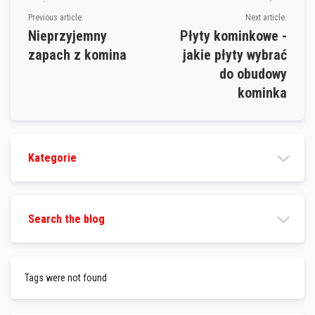
o
Previous article:
Next article:
w
e
Nieprzyjemny
Płyty kominkowe -
m
zapach z komina
jakie płyty wybrać
a
t
do obudowy
e
r
kominka
i
a
ł
y
o
g
Kategorie
n
i
o
t
r
Search the blog
w
a
ł
e
Tags were not found
P
o
w