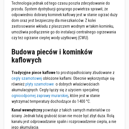
Technologia jednak od tego czasu poszła zdecydowanie do
y
i
przodu. System dystrybucji gorącego powietrza sprawił, że
c
odpowiednio dobrany kominek kaflowy jest w stanie ogrzać duży
e
dom oraz jest bezpieczny dla mieszkańców. Z kolei
m
zastosowanie wkładu z płaszczem wodnym w takim kominku,
e
n
umożliwia podłączenie go do instalacji centralnego ogrzewania
t
czy też ogrzanie ciepłej wody użytkowej (CWU).
y
o
Budowa pieców i kominków
g
n
kaflowych
i
o
t
Tradycyjne piece kaflowe
to prostopadłościany zbudowane z
r
w
cegły szamotowej
obłożone kaflami. Obecnie wykorzystuje się
a
również
płyty szamotowe
o dobrych właściwościach
ł
akumulacyjnych. Cegły łączy się z użyciem specjalnej
e
ognioodpornej zaprawy murarskiej
, które jest w stanie
wytrzymać temperatury dochodzące do 1400 °C.
U
s
Kanał wewnętrzny
powstaje z takich samych materiałów co
z
ściany. Jednak tutaj grubość ścian nie może być zbyt duża. Rolą
c
z
kanału jest odprowadzanie spalin i rozprowadzenie ciepła, a nie
e
jego akumulacja.