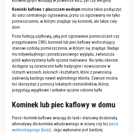
konwekcyjnym wzbijają w powietrze kurz, pył czy alergeny.
l
e
Kominki kaflowe z płaszczem wodnym
można także podłączyć
j
e
do sieci centralnego ogrzewania, przez co ogrzewamy nie tylko
pomieszczenie, w którym znajduje się kominek, ale także cały
A
dom.
k
u
Poza funkcją użytkową, jaką jest ogrzewanie pomieszczeń czy
m
przygotowanie CWU, kominek lub piec kaflowy wolnostojący
u
stanowi ozdobę pomieszczenia, w którym się znajduje. Nadaje
l
mu indywidualnego i ponadczasowego wyglądu, zwłaszcza
a
c
jeżeli wykorzystamy kafle ręcznie malowane. Na rynku obecnie
y
dostępne są ceramiczne kafle tradycyjne i nowoczesne w
j
różnych wzorach, kolorach i kształtach, które z pewnością
n
zadowolą każdego nawet wybrednego klienta. Zawsze można
e
w
też skorzystać z pomocy lokalnych rzemieślników, którzy
k
przygotują wyjątkowe i unikalne ręcznie robione kafle.
ł
a
d
Kominek lub piec kaflowy w domu
y
k
o
Piece i kominki kaflowe wracają do łask i stanowią doskonałą
m
alternatywę dla kominka wbudowanego w ścianę czy też
pieca
i
wolnostojącego (kozy)
. Jego wykonanie jest bardziej
n