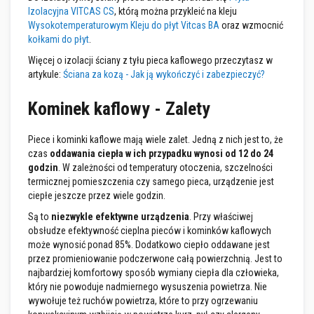
A
Izolacyjna VITCAS CS
, którą można przykleić na kleju
k
u
Wysokotemperaturowym Kleju do płyt Vitcas BA
oraz wzmocnić
m
kołkami do płyt
.
u
l
Więcej o izolacji ściany z tyłu pieca kaflowego przeczytasz w
a
artykule:
Ściana za kozą - Jak ją wykończyć i zabezpieczyć?
c
y
j
Kominek kaflowy - Zalety
n
e
p
Piece i kominki kaflowe mają wiele zalet. Jedną z nich jest to, że
ł
czas
oddawania ciepła w ich przypadku wynosi od 12 do 24
y
godzin
. W zależności od temperatury otoczenia, szczelności
t
y
termicznej pomieszczenia czy samego pieca, urządzenie jest
k
ciepłe jeszcze przez wiele godzin.
o
m
Są to
niezwykle efektywne urządzenia
. Przy właściwej
i
obsłudze efektywność cieplna pieców i kominków kaflowych
n
może wynosić ponad 85%. Dodatkowo ciepło oddawane jest
k
przez promieniowanie podczerwone całą powierzchnią. Jest to
o
w
najbardziej komfortowy sposób wymiany ciepła dla człowieka,
e
który nie powoduje nadmiernego wysuszenia powietrza. Nie
i
wywołuje też ruchów powietrza, które to przy ogrzewaniu
k