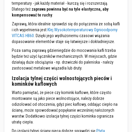
y
temperatury - jak każdy materiał - kurczą się i rozszerzają.
s
Dlatego też
zaprawa powinna być na tyle elastyczna, aby
z
kompensować te ruchy
.
c
z
Zaprawą, która idealnie sprawdzi się do połączenia ze sobą kafli
e
i ich wypełnienia jest
Klej Wysokotemperaturowy Ognioodporny
n
VITCAS HB60
. Dzięki jego wydłużonemu czasowi wiązania
i
a
dopasowanie elementów staje się łatwiejsze i dokładniejsze.
Poza samą zaprawą gdzieniegdzie do mocowania kafli trzeba
F
a
będzie też użyć łączników mechanicznych. W miejscach, gdzie
r
działają duże obciążąnia - np. drzwiczki do paleniska - należy
b
zastosować metalowe wiązadła lub druty.
y
ż
Izolacja tylnej części wolnostojących pieców i
a
kominków kaflowych
r
o
Warto pamiętać, że piece czy kominki kaflowe, które często
o
montowane są jako piece wolnostojące, należy dobrze
d
p
odizolować od otoczenia, gdyż piec kaflowy, oddając ciepło na
o
ścianę, może spowodować popękanie wcześniej nałożonych
r
warstw. Dodatkowo izolacja tylnej części kominka ogranicza
n
utratę ciepła.
e
Do izolacji tylnej ściany pieca dobrze sprawdzi się
Płyta