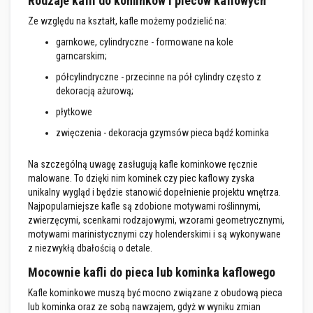
Rodzaje kafli do kominków i pieców kaflowych
l
e
Ze względu na kształt, kafle możemy podzielić na:
j
e
garnkowe, cylindryczne - formowane na kole
d
garncarskim;
o
p
półcylindryczne - przecinne na pół cylindry często z
ł
dekoracją ażurową;
y
t
płytkowe
e
k
zwięczenia - dekoracja gzymsów pieca bądź kominka
i
f
u
Na szczególną uwagę zasługują kafle kominkowe ręcznie
g
malowane. To dzięki nim kominek czy piec kaflowy zyska
i
unikalny wygląd i będzie stanowić dopełnienie projektu wnętrza.
Najpopularniejsze kafle są zdobione motywami roślinnymi,
Ś
r
zwierzęcymi, scenkami rodzajowymi, wzorami geometrycznymi,
o
motywami marinistycznymi czy holenderskimi i są wykonywane
d
z niezwykłą dbałością o detale.
k
i
Mocownie kafli do pieca lub kominka kaflowego
d
o
Kafle kominkowe muszą być mocno związane z obudową pieca
c
lub kominka oraz ze sobą nawzajem, gdyż w wyniku zmian
z