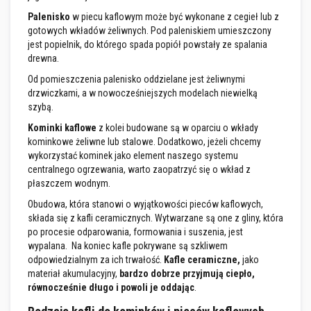
l
n
Palenisko
w piecu kaflowym może być wykonane z cegieł lub z
i
gotowych wkładów żeliwnych. Pod paleniskiem umieszczony
a
jest popielnik, do którego spada popiół powstały ze spalania
c
z
drewna.
e
Od pomieszczenia palenisko oddzielane jest żeliwnymi
w
y
drzwiczkami, a w nowocześniejszych modelach niewielką
s
szybą.
o
k
Kominki kaflowe
z kolei budowane są w oparciu o wkłady
o
kominkowe żeliwne lub stalowe. Dodatkowo, jeżeli chcemy
t
wykorzystać kominek jako element naszego systemu
e
m
centralnego ogrzewania, warto zaopatrzyć się o wkład z
p
płaszczem wodnym.
e
r
Obudowa, która stanowi o wyjątkowości pieców kaflowych,
a
składa się z kafli ceramicznych. Wytwarzane są one z gliny, która
t
po procesie odparowania, formowania i suszenia, jest
u
wypalana. Na koniec kafle pokrywane są szkliwem
r
o
odpowiedzialnym za ich trwałość.
Kafle ceramiczne,
jako
w
materiał akumulacyjny,
bardzo dobrze przyjmują ciepło,
e
równocześnie długo i powoli je oddając
.
K