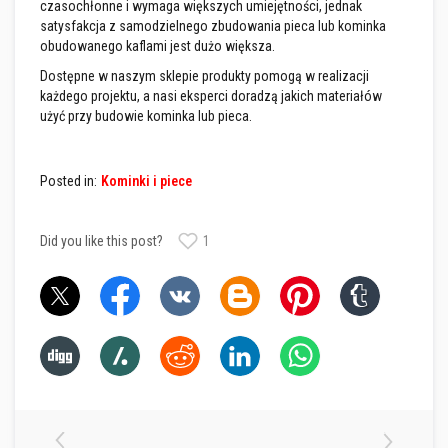
czasochłonne i wymaga większych umiejętności, jednak
k
o
satysfakcja z samodzielnego zbudowania pieca lub kominka
w
obudowanego kaflami jest dużo większa.
e
Dostępne w naszym sklepie produkty pomogą w realizacji
K
każdego projektu, a nasi eksperci doradzą jakich materiałów
l
użyć przy budowie kominka lub pieca.
e
j
e
o
Posted in:
Kominki i piece
g
n
i
o
Did you like this post?
1
t
r
w
a
ł
e
C
y
r
k
o
n