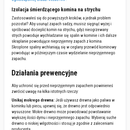
y
Izolacja śmierdzącego komina na strychu
i
c
Zastosowałeś się do powyższych kroków, a jednak problem
e
m
pozostał? Aby usunąć zapach sadzy
,
musisz sięgnąć wyżej i
e
spróbować docieplić komin na strychu, gdyż nieogrzewany
n
strych powoduje wychładzanie się spalin w kominie i ich dalsze
t
skraplanie
powodujące nieprzyjemny zapach z komina
.
y
o
Skroplone spaliny wchłaniają się w ceglany przewód kominowy
g
powodując w późniejszym czasie wydzielanie nieprzyjemnego
n
zapachu.
i
o
t
Działania prewencyjne
r
w
a
Aby uchronić się przed nieprzyjemnym zapachem powinieneś
ł
zwrócić uwagę na kilka istotnych rzeczy:
e
Unikaj mokrego drewna:
Jeśli używasz drewna jako paliwa w
U
kominku lub piecu, upewnij się, że drewno jest odpowiednio
s
wysuszone. Mokre drewno może powodować powstawanie
z
c
większej ilości dymu i nieprzyjemnego zapachu. Wybieraj suche
z
drewno o niskiej wilgotności i stosuj je zgodnie z zaleceniami
e
producenta.