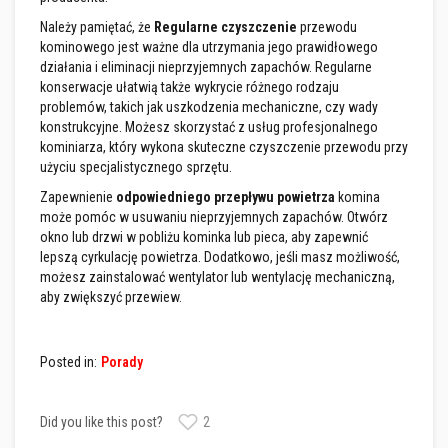
l
n
Należy pamiętać, że
Regularne czyszczenie
przewodu
i
kominowego jest ważne dla utrzymania jego prawidłowego
a
c
działania i eliminacji nieprzyjemnych zapachów. Regularne
z
konserwacje ułatwią także wykrycie różnego rodzaju
e
problemów, takich jak uszkodzenia mechaniczne, czy wady
w
konstrukcyjne. Możesz skorzystać z usług profesjonalnego
y
s
kominiarza, który wykona skuteczne czyszczenie przewodu przy
o
użyciu specjalistycznego sprzętu.
k
o
Zapewnienie
odpowiedniego przepływu powietrza
komina
t
może pomóc w usuwaniu nieprzyjemnych zapachów. Otwórz
e
okno lub drzwi w pobliżu kominka lub pieca, aby zapewnić
m
lepszą cyrkulację powietrza. Dodatkowo, jeśli masz możliwość,
p
e
możesz zainstalować wentylator lub wentylację mechaniczną,
r
aby zwiększyć przewiew.
a
t
u
r
Posted in:
Porady
o
w
e
Did you like this post?
2
K