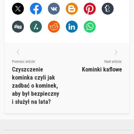
l
e
j
e
d
o
p
ł
y
t
e
k
i
Previous article:
Next article:
f
Czyszczenie
Kominki kaflowe
u
g
kominka czyli jak
i
zadbać o kominek,
Ś
aby był bezpieczny
r
o
i służył na lata?
d
k
i
d
o
c
z