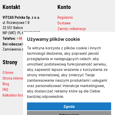
y
Kontakt
Konto
s
z
c
VITCAS Polska Sp. z o.o.
Regulamin
z
ul. Rozwojowa 1 B
Dostawa
e
n
32-551 Babice
Zwroty i reklamacje
i
NIP (VAT): PL 6282258527
Polityka prywatności
a
Używamy plików cookie
Telefon:
+48 12 444 68 90
Konto handlowe
Dni robocze/godziny pracy:
F
Ta witryna korzysta z plików cookie i innych
a
Zamówienia online 24/7
r
technologii śledzenia, aby poprawić jakość
b
przeglądania w następujących celach:
aby
Strony
Płatności
y
umożliwić podstawową funkcjonalność serwisu
,
ż
aby zapewnić lepsze wrażenia z korzystania ze
a
O firmie
r
strony internetowej
,
aby zmierzyć Twoje
o
Strona internetowa producenta
zainteresowanie naszymi produktami i usługami
o
Blog
oraz personalizować interakcje marketingowe
,
d
FAQ
p
aby dostarczać reklamy które są dla Ciebie
o
Kalkulator ilości
bardziej odpowiednie
.
r
n
Zgoda
e
Odmawiam