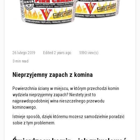
M
a
s
t
y
k
i
/
k
i
t
26 lutego 2019
Edited
2 years ago
5590 view(s)
y
3 min read
o
g
n
Nieprzyjemny zapach z komina
i
o
t
Powierzchnia ściany w miejscu, w którym przechodzi komin
r
wydziela nieprzyjemny zapach? Niestety jest to
w
najprawdopodobniej wina nieszczelnego przewodu
a
ł
kominowego.
e
Istnieje sposób, dzięki któremu możesz samodzielnie poradzić
sobie z tym problemem.
G
ł
a
d