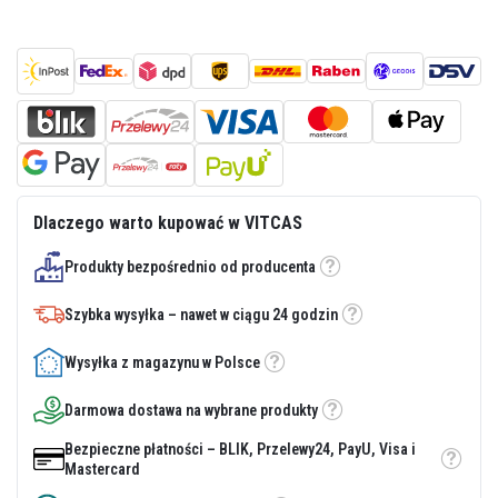
z
i
e
i
t
y
n
k
i
o
g
n
Dlaczego warto kupować w VITCAS
i
o
o
Produkty bezpośrednio od producenta
Etykietka
d
p
Szybka wysyłka – nawet w ciągu 24 godzin
o
Etykietka
r
n
Wysyłka z magazynu w Polsce
e
Etykietka
Z
Darmowa dostawa na wybrane produkty
Etykietka
a
p
Bezpieczne płatności – BLIK, Przelewy24, PayU, Visa i
r
Etykietka
Mastercard
a
w