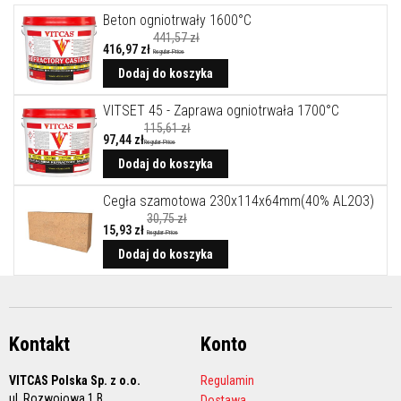
A
k
Beton ogniotrwały 1600°C
u
441,57 zł
m
416,97 zł
Regular Price
u
Cena
promocyjna
Dodaj do koszyka
l
a
c
VITSET 45 - Zaprawa ogniotrwała 1700°C
y
115,61 zł
j
97,44 zł
Regular Price
n
e
Dodaj do koszyka
p
ł
Cegła szamotowa 230x114x64mm(40% AL2O3)
y
t
30,75 zł
15,93 zł
y
Regular Price
Cena
k
promocyjna
Dodaj do koszyka
o
m
i
n
k
o
Kontakt
Konto
w
e
i
VITCAS Polska Sp. z o.o.
Regulamin
k
ul. Rozwojowa 1 B
Dostawa