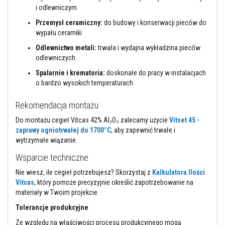
l
i odlewniczym
e
j
Przemysł ceramiczny:
do budowy i konserwacji pieców do
e
wypału ceramiki
d
o
Odlewnictwo metali:
trwała i wydajna wykładzina pieców
p
odlewniczych
ł
y
Spalarnie i krematoria:
doskonałe do pracy w instalacjach
t
o bardzo wysokich temperaturach
e
k
i
Rekomendacja montażu
f
u
Do montażu cegieł Vitcas 42% Al₂O₃ zalecamy użycie
Vitset 45 -
g
zaprawy ogniotrwałej do 1700°C
, aby zapewnić trwałe i
i
wytrzymałe wiązanie.
Ś
Wsparcie techniczne
r
o
Nie wiesz, ile cegieł potrzebujesz? Skorzystaj z
Kalkulatora Ilości
d
Vitcas
, który pomoże precyzyjnie określić zapotrzebowanie na
k
i
materiały w Twoim projekcie.
d
o
Tolerancje produkcyjne
c
Ze względu na właściwości procesu produkcyjnego mogą
z