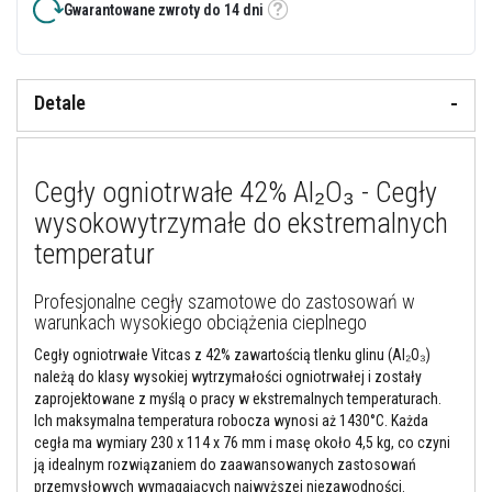
Gwarantowane zwroty do 14 dni
y
Etykietka
i
c
e
m
Detale
e
n
t
y
o
Cegły ogniotrwałe 42% Al₂O₃ - Cegły
g
n
wysokowytrzymałe do ekstremalnych
i
o
temperatur
t
r
w
Profesjonalne cegły szamotowe do zastosowań w
a
warunkach wysokiego obciążenia cieplnego
ł
e
Cegły ogniotrwałe Vitcas z 42% zawartością tlenku glinu (Al₂O₃)
należą do klasy wysokiej wytrzymałości ogniotrwałej i zostały
U
zaprojektowane z myślą o pracy w ekstremalnych temperaturach.
s
Ich maksymalna temperatura robocza wynosi aż 1430°C. Każda
z
cegła ma wymiary 230 x 114 x 76 mm i masę około 4,5 kg, co czyni
c
z
ją idealnym rozwiązaniem do zaawansowanych zastosowań
e
przemysłowych wymagających najwyższej niezawodności.