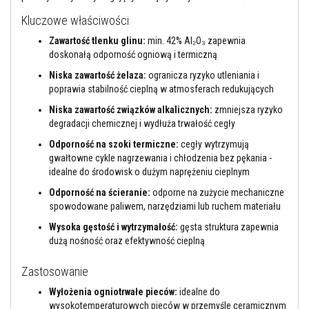
l
n
Kluczowe właściwości
i
a
Zawartość tlenku glinu:
min. 42% Al₂O₃ zapewnia
c
doskonałą odporność ogniową i termiczną
z
e
Niska zawartość żelaza:
ogranicza ryzyko utleniania i
w
poprawia stabilność cieplną w atmosferach redukujących
y
s
Niska zawartość związków alkalicznych:
zmniejsza ryzyko
o
degradacji chemicznej i wydłuża trwałość cegły
k
o
Odporność na szoki termiczne:
cegły wytrzymują
t
e
gwałtowne cykle nagrzewania i chłodzenia bez pękania -
m
idealne do środowisk o dużym naprężeniu cieplnym
p
e
Odporność na ścieranie:
odporne na zużycie mechaniczne
r
spowodowane paliwem, narzędziami lub ruchem materiału
a
t
Wysoka gęstość i wytrzymałość:
gęsta struktura zapewnia
u
dużą nośność oraz efektywność cieplną
r
o
w
Zastosowanie
e
Wyłożenia ogniotrwałe pieców:
idealne do
K
wysokotemperaturowych pieców w przemyśle ceramicznym