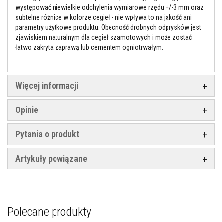
y
występować niewielkie odchylenia wymiarowe rzędu +/-3 mm oraz
s
subtelne różnice w kolorze cegieł - nie wpływa to na jakość ani
z
parametry użytkowe produktu. Obecność drobnych odprysków jest
c
zjawiskiem naturalnym dla cegieł szamotowych i może zostać
z
e
łatwo zakryta zaprawą lub cementem ogniotrwałym.
n
i
a
Więcej informacji
F
a
r
Opinie
b
y
ż
Pytania o produkt
a
r
o
Artykuły powiązane
o
d
p
o
r
n
e
Polecane produkty