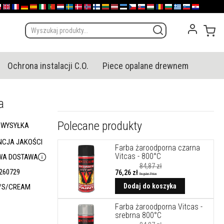
olska
English (UK)
France
Deutschland
España
Italia
Portugal
Nederland
Sverige
Danmark
Norge
Suomi
Lietuva
Latvija
Eesti
Česko
Slovensko
Magyarország
România
България
Ελλάδα
Slovenija
Hrvatska
Mój
Ochrona instalacji C.O.
Piece opalane drewnem
a
Polecane produkty
 WYSYŁKA
CJA JAKOŚCI
Farba żaroodporna czarna
Vitcas - 800°C
A DOSTAWA
84,87 zł
260729
76,26 zł
Regular Price
Cena
promocyjna
Dodaj do koszyka
T/S/CREAM
Farba żaroodporna Vitcas -
srebrna 800°C