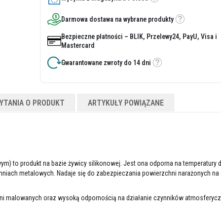
Etykietka
Darmowa dostawa na wybrane produkty
Etykietka
Bezpieczne płatności – BLIK, Przelewy24, PayU, Visa i
Mastercard
Gwarantowane zwroty do 14 dni
Etykietka
YTANIA O PRODUKT
ARTYKUŁY POWIĄZANE
) to produkt na bazie żywicy silikonowej. Jest ona odporna na temperatury 
chniach metalowych. Nadaje się do zabezpieczania powierzchni narażonych na 
hni malowanych oraz wysoką odpornością na działanie czynników atmosferyc