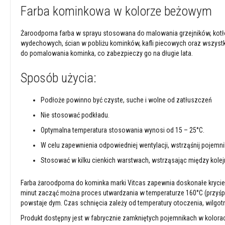
Farba kominkowa w kolorze beżowym
szamotowe
Kolorowe
cegły
Żaroodporna farba w sprayu stosowana do malowania grzejników, kot
szamotowe
wydechowych, ścian w pobliżu kominków, kafli piecowych oraz wszystki
do pomalowania kominka, co zabezpieczy go na długie lata.
Wysokoglinowe
cegły
Sposób użycia:
ogniotrwałe
Tekstylia
Podłoże powinno być czyste, suche i wolne od zatłuszczeń
i
uszczelnienia
Nie stosować podkładu.
Żaroodporne
Optymalna temperatura stosowania wynosi od 15 – 25°C.
sznury
z
W celu zapewnienia odpowiedniej wentylacji, wstrząśnij pojemni
włókien
Stosować w kilku cienkich warstwach, wstrząsając między kolej
szklanych
Taśmy
Farba żaroodporna do kominka marki Vitcas zapewnia doskonałe krycie 
z
minut zacząć można proces utwardzania w temperaturze 160°C (przyśpie
włókien
powstaje dym. Czas schnięcia zależy od temperatury otoczenia, wilgot
szklanych
Produkt dostępny jest w fabrycznie zamkniętych pojemnikach w kolora
Osłony