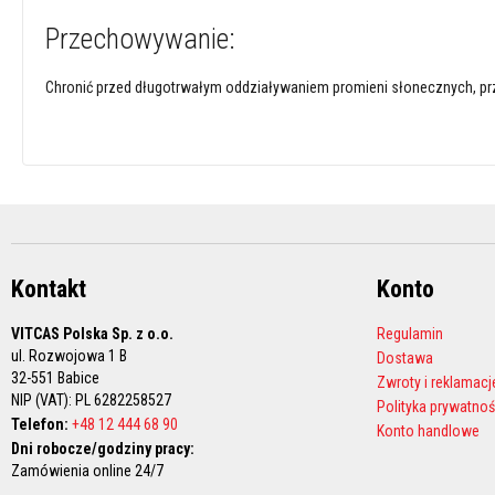
termoizolacyjne
Przechowywanie:
Osłony
termiczne
Chronić przed długotrwałym oddziaływaniem promieni słonecznych, p
na
przewody
i
węże
Żaroodporne
szczeliwa
kwadratowe
Zestawy
Kontakt
Konto
do
wymiany
VITCAS Polska Sp. z o.o.
Regulamin
sznura
ul. Rozwojowa 1 B
Dostawa
w
32-551 Babice
Zwroty i reklamacj
kominkach
NIP (VAT): PL 6282258527
Polityka prywatnoś
Sznury
Telefon:
+48 12 444 68 90
Konto handlowe
i
Dni robocze/godziny pracy:
taśmy
Zamówienia online 24/7
do