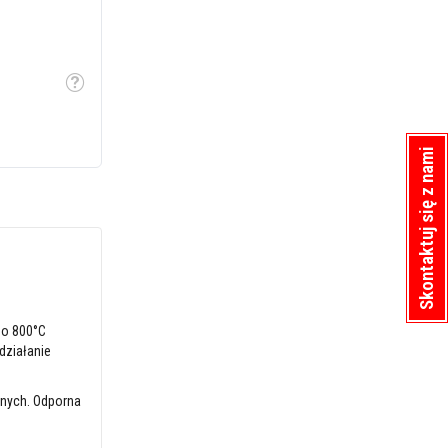
Etykietka
Skontaktuj się z nami
do 800°C
działanie
znych. Odporna