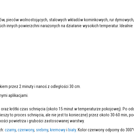
łów, pieców wolnostojących, stalowych wkładów kominkowych, rur dymowych
ch innych powierzchni narażonych na działanie wysokich temperatur. Idealnie 
kiem przez 2 minuty i nanoś z odległości 30 cm.
nymi aplikacjami.
oraz krótki czas schnięcia (około 15 minut w temperaturze pokojowej). Po od
szy to proces schnięcia, ale nie jest to konieczne) przez około 30-60 min, p
ności powietrza i grubości zastosowanej warstwy.
ch:
czarny
,
czerwony
,
srebrny
,
kremowy
i
biały
. Kolor czerwony odporny do 300°