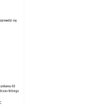
,
sprawdzi się
czekaniu 60
odczas którego
C.