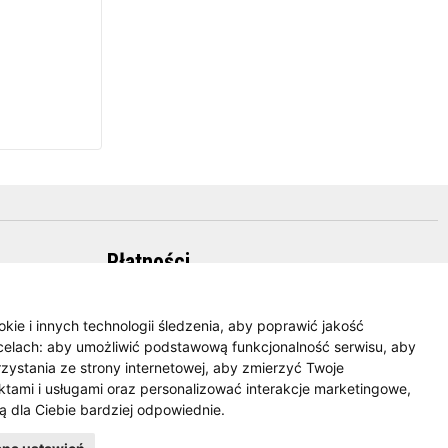
Płatności
okie i innych technologii śledzenia, aby poprawić jakość
celach:
aby umożliwić podstawową funkcjonalność serwisu
,
aby
zystania ze strony internetowej
,
aby zmierzyć Twoje
tami i usługami oraz personalizować interakcje marketingowe
,
ą dla Ciebie bardziej odpowiednie
.
Facebook
Twitter
YouTube