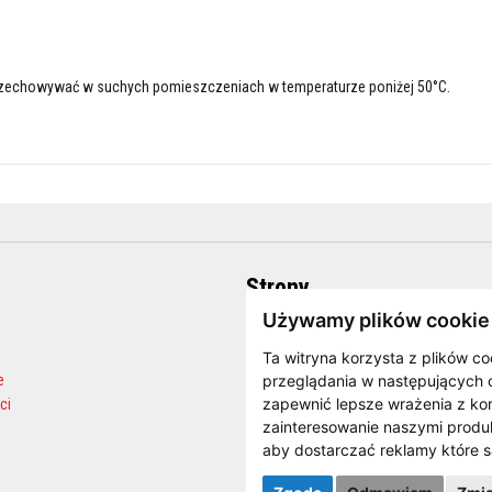
rzechowywać w suchych pomieszczeniach w temperaturze poniżej 50°C.
Strony
Używamy plików cookie
O firmie
Strona internetowa producenta
Ta witryna korzysta z plików co
e
Blog
przeglądania w następujących 
zapewnić lepsze wrażenia z kor
ci
FAQ
zainteresowanie naszymi produk
Kalkulator ilości
aby dostarczać reklamy które s