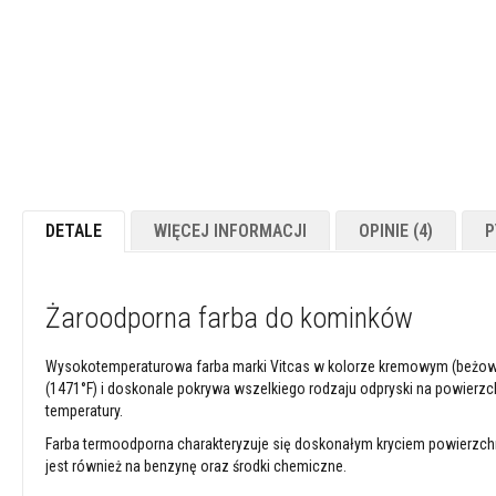
Powłoki
ogniotrwałe
Materiały
kwasoodporne
Betony
ogniotrwałe
Ogniotwałe
masy
DETALE
WIĘCEJ INFORMACJI
OPINIE
4
P
plastyczne
Masy
/
Żaroodporna farba do kominków
kity
naprawcze
Wysokotemperaturowa farba marki Vitcas w kolorze kremowym (beżowym
Cegły
(1471°F) i doskonale pokrywa wszelkiego rodzaju odpryski na powierz
szamotowe
temperatury.
Izolacyjne
cegły
Farba termoodporna charakteryzuje się doskonałym kryciem powierzc
ogniotrwałe
jest również na benzynę oraz środki chemiczne.
Płytki