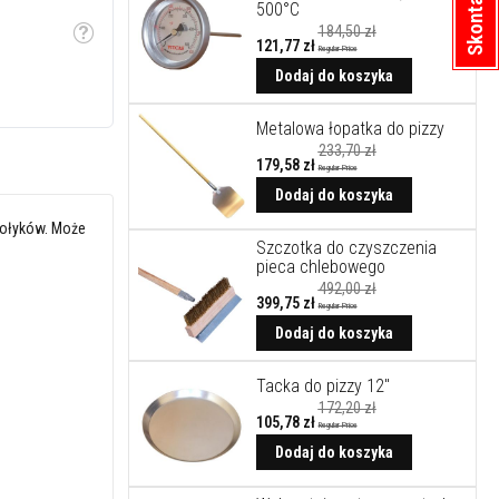
500°C
184,50 zł
Etykietka
121,77 zł
Regular Price
Cena
promocyjna
Dodaj do koszyka
Metalowa łopatka do pizzy
233,70 zł
179,58 zł
Regular Price
Cena
promocyjna
Dodaj do koszyka
kołyków. Może
Szczotka do czyszczenia
pieca chlebowego
492,00 zł
399,75 zł
Regular Price
Cena
promocyjna
Dodaj do koszyka
Tacka do pizzy 12"
172,20 zł
105,78 zł
Regular Price
Cena
promocyjna
Dodaj do koszyka