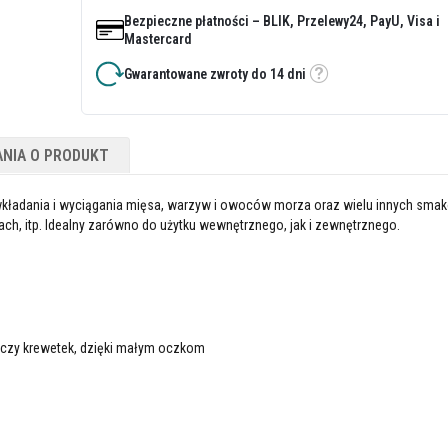
Bezpieczne płatności – BLIK, Przelewy24, PayU, Visa i
Mastercard
Gwarantowane zwroty do 14 dni
Etykietka
ANIA O PRODUKT
 wkładania i wyciągania mięsa, warzyw i owoców morza oraz wielu innych sma
ch, itp. Idealny zarówno do użytku wewnętrznego, jak i zewnętrznego.
i czy krewetek, dzięki małym oczkom