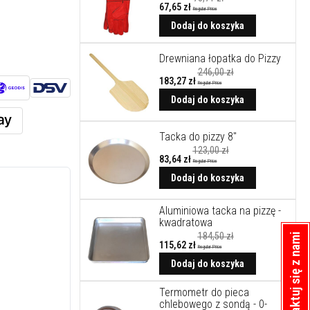
67,65 zł
Regular Price
Cena
promocyjna
Dodaj do koszyka
Drewniana łopatka do Pizzy
246,00 zł
183,27 zł
Regular Price
Cena
promocyjna
Dodaj do koszyka
Tacka do pizzy 8"
123,00 zł
83,64 zł
Regular Price
Cena
promocyjna
Dodaj do koszyka
Aluminiowa tacka na pizzę -
kwadratowa
184,50 zł
Skontaktuj się z nami
115,62 zł
Regular Price
Cena
promocyjna
Dodaj do koszyka
Termometr do pieca
chlebowego z sondą - 0-