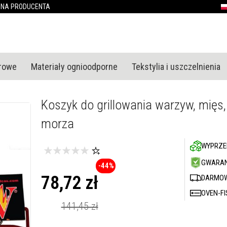
Przejdź
ONA PRODUCENTA
P
do
treści
urowe
Materiały ognioodporne
Tekstylia i uszczelnienia
Koszyk do grillowania warzyw, mię
morza
WYPRZE
GWARAN
-44%
78,72 zł
DARMOW
OVEN-FI
Cena
promocyjna
141,45 zł