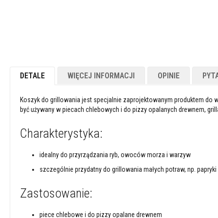
Powłoki
ogniotrwałe
Materiały
kwasoodporne
Betony
ogniotrwałe
DETALE
WIĘCEJ INFORMACJI
OPINIE
PYT
Ogniotwałe
masy
Koszyk do grillowania jest specjalnie zaprojektowanym produktem do
plastyczne
być używany w piecach chlebowych i do pizzy opalanych drewnem, grilla
Masy
/
Charakterystyka:
kity
naprawcze
idealny do przyrządzania ryb, owoców morza i warzyw
Cegły
szczególnie przydatny do grillowania małych potraw, np. papryk
szamotowe
Izolacyjne
Zastosowanie:
cegły
ogniotrwałe
piece chlebowe i do pizzy opalane drewnem
Płytki