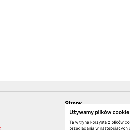
Strony
Używamy plików cookie
O firmie
Strona internetowa producenta
Ta witryna korzysta z plików co
e
Blog
przeglądania w następujących 