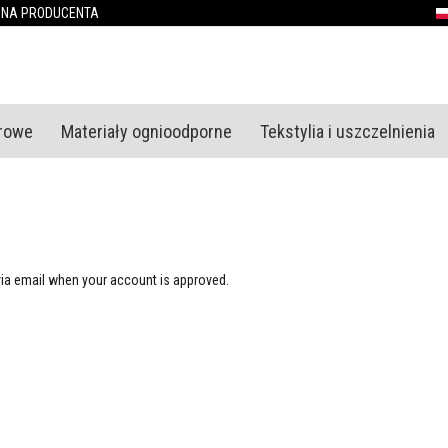
Przejdź
ONA PRODUCENTA
P
do
treści
urowe
Materiały ognioodporne
Tekstylia i uszczelnienia
via email when your account is approved.