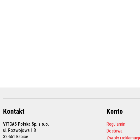
i
fugi
Środki
do
czyszczenia
Farby
żaroodporne
Akumulacyjne
płyty
kominkowe
i
kleje
Akumulacyjne
wkłady
kominkowe
Kleje
Kontakt
Konto
ogniotrwałe
VITCAS Polska Sp. z o.o.
Regulamin
Cyrkonowe
ul. Rozwojowa 1 B
Dostawa
materiały
32-551 Babice
ogniotrwałe
Zwroty i reklamacj