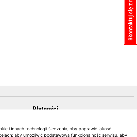
Skontaktuj się z nami
Płatności
okie i innych technologii śledzenia, aby poprawić jakość
celach:
aby umożliwić podstawową funkcjonalność serwisu
,
aby