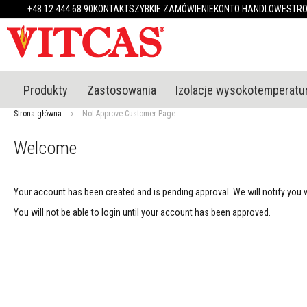
Produkty
+48 12 444 68 90
KONTAKT
SZYBKIE ZAMÓWIENIE
KONTO HANDLOWE
STR
Materiały
ognioodporne
Mastyki
/
kity
Produkty
Zastosowania
Izolacje wysokotemperat
ogniotrwałe
Gładzie
Strona główna
Not Approve Customer Page
i
tynki
Welcome
ognioodporne
Zaprawy
i
Your account has been created and is pending approval. We will notify you 
cementy
ogniotrwałe
You will not be able to login until your account has been approved.
Uszczelniacze
wysokotemperaturowe
Kleje
do
płytek