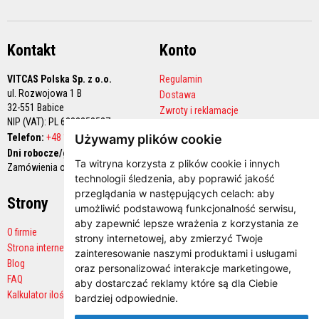
ł
o
k
i
Kontakt
Konto
o
g
n
VITCAS Polska Sp. z o.o.
Regulamin
i
ul. Rozwojowa 1 B
o
Dostawa
t
32-551 Babice
Zwroty i reklamacje
r
NIP (VAT): PL 6282258527
Polityka prywatności
w
Telefon:
+48 12 444 68 90
Używamy plików cookie
a
Konto handlowe
ł
Dni robocze/godziny pracy:
e
Ta witryna korzysta z plików cookie i innych
Zamówienia online 24/7
technologii śledzenia, aby poprawić jakość
M
przeglądania w następujących celach:
aby
a
Strony
Płatności
umożliwić podstawową funkcjonalność serwisu
,
t
e
aby zapewnić lepsze wrażenia z korzystania ze
O firmie
r
strony internetowej
,
aby zmierzyć Twoje
i
Strona internetowa producenta
zainteresowanie naszymi produktami i usługami
a
Blog
ł
oraz personalizować interakcje marketingowe
,
y
FAQ
aby dostarczać reklamy które są dla Ciebie
k
Kalkulator ilości
bardziej odpowiednie
.
w
a