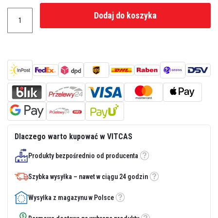
z
i
Dodaj do koszyka
e
i
t
y
n
k
i
o
g
n
i
o
o
d
p
Dlaczego warto kupować w VITCAS
o
r
n
Produkty bezpośrednio od producenta
Etykietka
e
Szybka wysyłka – nawet w ciągu 24 godzin
Z
Etykietka
a
p
Wysyłka z magazynu w Polsce
Etykietka
r
a
w