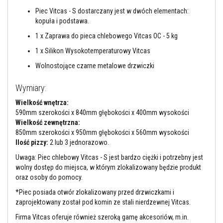
l
n
Piec Vitcas - S dostarczany jest w dwóch elementach:
i
kopuła i podstawa.
a
c
1 x Zaprawa do pieca chlebowego Vitcas OC - 5 kg
z
e
1 x Silikon Wysokotemperaturowy Vitcas
w
y
Wolnostojące czarne metalowe drzwiczki
s
o
Wymiary:
k
o
Wielkość wnętrza:
t
590mm szerokości x 840mm głębokości x 400mm wysokości
e
m
Wielkość zewnętrzna:
p
850mm szerokości x 950mm głębokości x 560mm wysokości
e
Ilość pizzy:
2 lub 3 jednorazowo.
r
a
Uwaga: Piec chlebowy Vitcas - S jest bardzo ciężki i potrzebny jest
t
wolny dostęp do miejsca, w którym zlokalizowany będzie produkt
u
r
oraz osoby do pomocy.
o
*Piec posiada otwór zlokalizowany przed drzwiczkami i
w
e
zaprojektowany został pod komin ze stali nierdzewnej Vitcas.
Firma Vitcas oferuje również szeroką gamę akcesoriów, m.in.
K