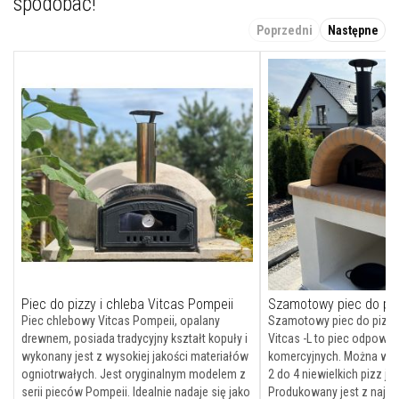
spodobać!
l
e
Poprzedni
Następne
j
e
A
k
u
m
u
l
a
c
y
j
n
e
w
k
ł
a
Piec do pizzy i chleba Vitcas Pompeii
Szamotowy piec do piz
d
y
Piec chlebowy Vitcas Pompeii, opalany
Szamotowy piec do pizz
k
drewnem, posiada tradycyjny kształt kopuły i
Vitcas -L to piec odpowi
o
wykonany jest z wysokiej jakości materiałów
komercyjnych. Można w n
m
ogniotrwałych. Jest oryginalnym modelem z
2 do 4 niewielkich pizz j
i
n
serii pieców Pompeii. Idealnie nadaje się jako
Produkowany jest z najwy