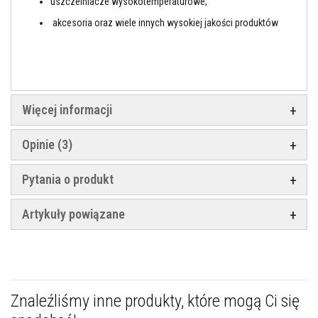
uszczelniacze wysokotemperaturowe,
A
k
akcesoria oraz wiele innych wysokiej jakości produktów
u
m
u
l
a
c
y
j
Więcej informacji
n
e
p
Opinie
3
ł
y
t
Pytania o produkt
y
k
o
Artykuły powiązane
m
i
n
k
o
w
e
Znaleźliśmy inne produkty, które mogą Ci się
i
k