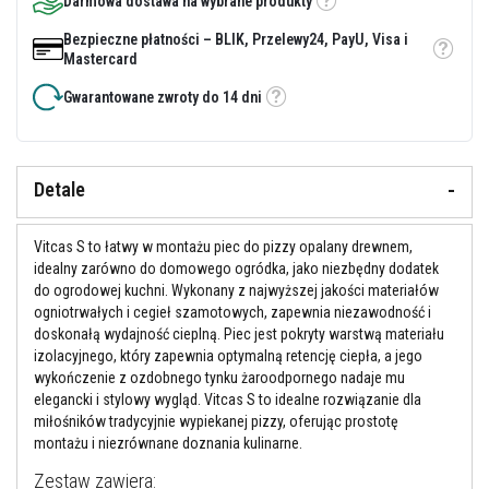
Darmowa dostawa na wybrane produkty
Etykietka
y
i
Bezpieczne płatności – BLIK, Przelewy24, PayU, Visa i
c
Etykietka
Mastercard
e
m
Gwarantowane zwroty do 14 dni
e
Etykietka
n
t
y
o
Detale
g
n
i
o
Vitcas S to łatwy w montażu piec do pizzy opalany drewnem,
t
idealny zarówno do domowego ogródka, jako niezbędny dodatek
r
do ogrodowej kuchni. Wykonany z najwyższej jakości materiałów
w
ogniotrwałych i cegieł szamotowych, zapewnia niezawodność i
a
ł
doskonałą wydajność cieplną. Piec jest pokryty warstwą materiału
e
izolacyjnego, który zapewnia optymalną retencję ciepła, a jego
wykończenie z ozdobnego tynku żaroodpornego nadaje mu
U
elegancki i stylowy wygląd. Vitcas S to idealne rozwiązanie dla
s
miłośników tradycyjnie wypiekanej pizzy, oferując prostotę
z
c
montażu i niezrównane doznania kulinarne.
z
e
Zestaw zawiera: