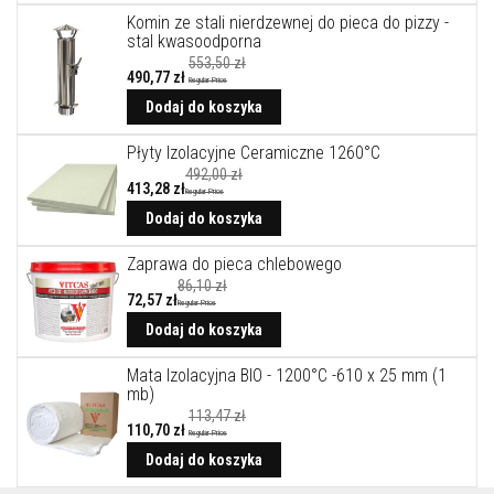
o
Komin ze stali nierdzewnej do pieca do pizzy -
w
stal kwasoodporna
e
553,50 zł
m
490,77 zł
Regular Price
a
Cena
t
promocyjna
Dodaj do koszyka
e
r
Płyty Izolacyjne Ceramiczne 1260°C
i
492,00 zł
a
413,28 zł
ł
Regular Price
y
Dodaj do koszyka
o
g
Zaprawa do pieca chlebowego
n
i
86,10 zł
o
72,57 zł
Regular Price
t
Dodaj do koszyka
r
w
a
Mata Izolacyjna BIO - 1200°C -610 x 25 mm (1
ł
mb)
e
113,47 zł
110,70 zł
Regular Price
P
Cena
promocyjna
Dodaj do koszyka
o
w