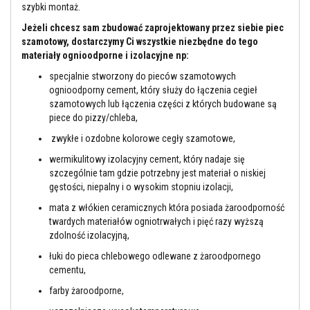
szybki montaż.
y
s
Jeżeli chcesz sam zbudować zaprojektowany przez siebie piec
z
c
szamotowy, dostarczymy Ci wszystkie niezbędne do tego
z
materiały ognioodporne i izolacyjne np:
e
n
specjalnie stworzony do pieców szamotowych
i
ognioodporny cement, który służy do łączenia cegieł
a
szamotowych lub łączenia części z których budowane są
piece do pizzy/chleba,
F
a
zwykłe i ozdobne kolorowe cegły szamotowe,
r
b
wermikulitowy izolacyjny cement, który nadaje się
y
szczególnie tam gdzie potrzebny jest materiał o niskiej
ż
gęstości, niepalny i o wysokim stopniu izolacji,
a
r
mata z włókien ceramicznych która posiada żaroodporność
o
o
twardych materiałów ogniotrwałych i pięć razy wyższą
d
zdolność izolacyjną,
p
o
łuki do pieca chlebowego odlewane z żaroodpornego
r
cementu,
n
e
farby żaroodporne,