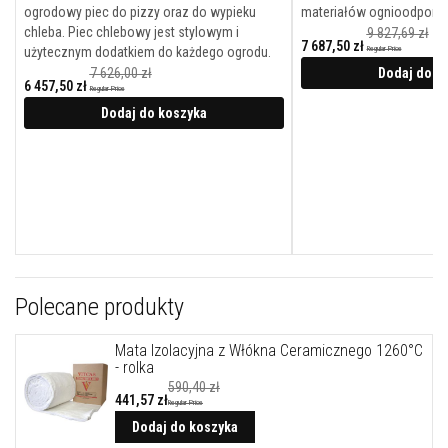
k
ogrodowy piec do pizzy oraz do wypieku
materiałów ognioodporny
o
chleba. Piec chlebowy jest stylowym i
9 827,69 zł
w
7 687,50 zł
użytecznym dodatkiem do każdego ogrodu.
Regular Price
e
Cena
7 626,00 zł
promocyjna
Dodaj do k
6 457,50 zł
K
Regular Price
Cena
l
promocyjna
Dodaj do koszyka
e
j
e
o
g
n
i
o
t
r
w
a
Polecane produkty
ł
e
Mata Izolacyjna z Włókna Ceramicznego 1260°C
- rolka
C
y
590,40 zł
r
441,57 zł
Regular Price
k
Dodaj do koszyka
o
n