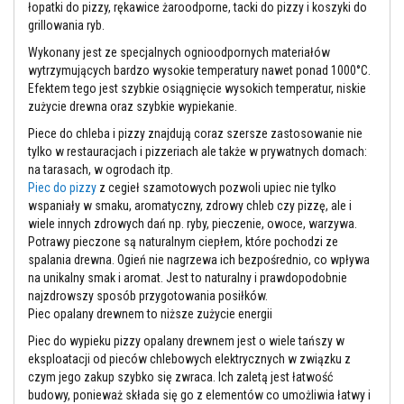
l
łopatki do pizzy, rękawice żaroodporne, tacki do pizzy i koszyki do
e
grillowania ryb.
j
e
Wykonany jest ze specjalnych ognioodpornych materiałów
d
wytrzymujących bardzo wysokie temperatury nawet ponad 1000°C.
o
Efektem tego jest szybkie osiągnięcie wysokich temperatur, niskie
p
zużycie drewna oraz szybkie wypiekanie.
ł
y
Piece do chleba i pizzy znajdują coraz szersze zastosowanie nie
t
e
tylko w restauracjach i pizzeriach ale także w prywatnych domach:
k
na tarasach, w ogrodach itp.
i
Piec do pizzy
z cegieł szamotowych pozwoli upiec nie tylko
f
wspaniały w smaku, aromatyczny, zdrowy chleb czy pizzę, ale i
u
g
wiele innych zdrowych dań np. ryby, pieczenie, owoce, warzywa.
i
Potrawy pieczone są naturalnym ciepłem, które pochodzi ze
spalania drewna. Ogień nie nagrzewa ich bezpośrednio, co wpływa
Ś
na unikalny smak i aromat. Jest to naturalny i prawdopodobnie
r
najzdrowszy sposób przygotowania posiłków.
o
d
Piec opalany drewnem to niższe zużycie energii
k
Piec do wypieku pizzy opalany drewnem jest o wiele tańszy w
i
d
eksploatacji od pieców chlebowych elektrycznych w związku z
o
czym jego zakup szybko się zwraca. Ich zaletą jest łatwość
c
budowy, ponieważ składa się go z elementów co umożliwia łatwy i
z