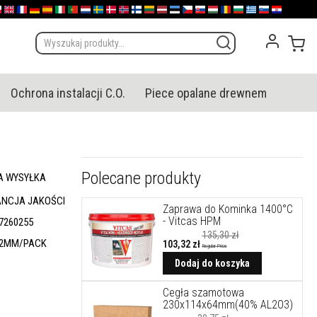
olska
English (UK)
France
Deutschland
España
Italia
Portugal
Nederland
Sverige
Danmark
Norge
Suomi
Lietuva
Latvija
Eesti
Česko
Slovensko
Magyarország
România
България
Ελλάδα
Slovenija
Hrvatska
Mój
Ochrona instalacji C.O.
Piece opalane drewnem
Polecane produkty
A WYSYŁKA
NCJA JAKOŚCI
Zaprawa do Kominka 1400°C
- Vitcas HPM
7260255
135,30 zł
32MM/PACK
103,32 zł
Regular Price
Cena
promocyjna
Dodaj do koszyka
Cegła szamotowa
230x114x64mm(40% AL2O3)