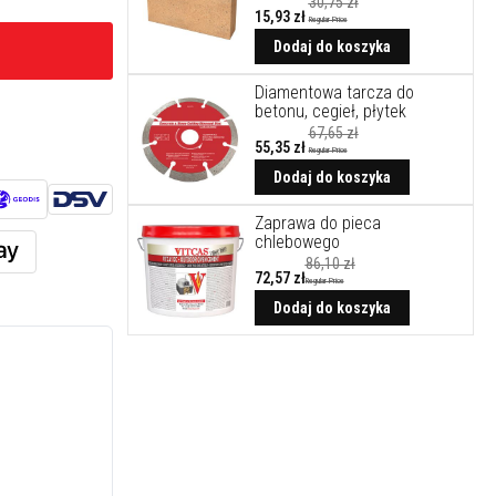
30,75 zł
15,93 zł
Regular Price
Cena
promocyjna
Dodaj do koszyka
Diamentowa tarcza do
betonu, cegieł, płytek
67,65 zł
55,35 zł
Regular Price
Cena
promocyjna
Dodaj do koszyka
Zaprawa do pieca
chlebowego
86,10 zł
72,57 zł
Regular Price
Dodaj do koszyka