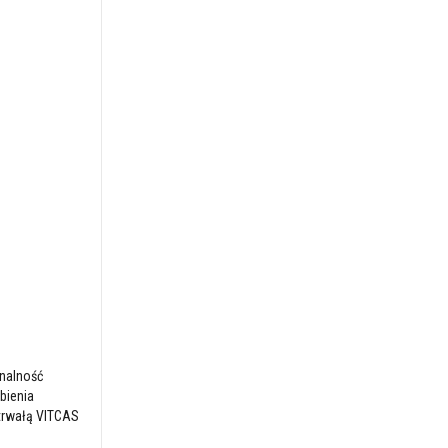
onalność
bienia
trwałą VITCAS