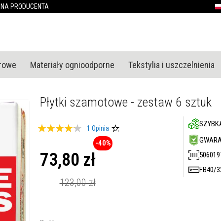
Przejdź
ONA PRODUCENTA
P
do
treści
urowe
Materiały ognioodporne
Tekstylia i uszczelnienia
Płytki szamotowe - zestaw 6 sztuk
SZYBK
Ocena:
1
Opinia
80
100
GWARA
% of
-40%
73,80 zł
506019
FB40/
Cena
promocyjna
123,00 zł