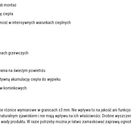
lub montaż
ę ciepła
ność w intensywnych warunkach cieplnych
emach grzewczych
wania na świeżym powietrzu
tywną akumulację ciepła do wypieku
ów kominkowych
kie różnice wymiarowe w granicach ±3 mm. Nie wpływa to na jakość ani funkcj
 naturalnym zjawiskiem i nie mają wpływu na ich właściwości. Drobne wyszczer
ją wady produktu. W razie potrzeby można je łatwo zamaskować zaprawą ognio