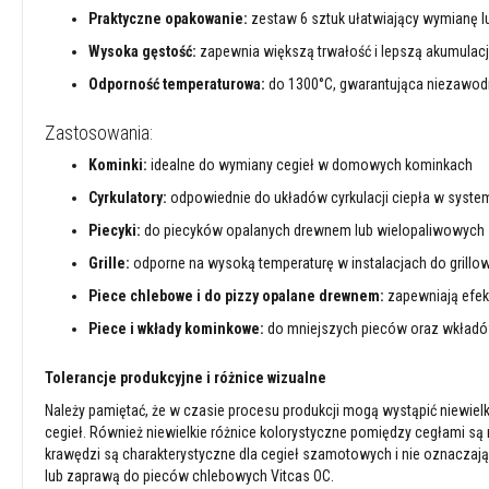
szamotowe
Praktyczne opakowanie:
zestaw 6 sztuk ułatwiający wymianę 
Kolorowe
Wysoka gęstość:
zapewnia większą trwałość i lepszą akumulacj
cegły
Odporność temperaturowa:
do 1300°C, gwarantująca niezawod
szamotowe
Wysokoglinowe
Zastosowania:
cegły
Kominki:
idealne do wymiany cegieł w domowych kominkach
ogniotrwałe
Cyrkulatory:
odpowiednie do układów cyrkulacji ciepła w syst
Tekstylia
i
Piecyki:
do piecyków opalanych drewnem lub wielopaliwowych
uszczelnienia
Grille:
odporne na wysoką temperaturę w instalacjach do grillo
Żaroodporne
sznury
Piece chlebowe i do pizzy opalane drewnem:
zapewniają efek
z
Piece i wkłady kominkowe:
do mniejszych pieców oraz wkład
włókien
szklanych
Tolerancje produkcyjne i różnice wizualne
Taśmy
z
Należy pamiętać, że w czasie procesu produkcji mogą wystąpić niewiel
włókien
cegieł. Również niewielkie różnice kolorystyczne pomiędzy cegłami są
szklanych
krawędzi są charakterystyczne dla cegieł szamotowych i nie oznacza
lub zaprawą do pieców chlebowych Vitcas OC.
Osłony