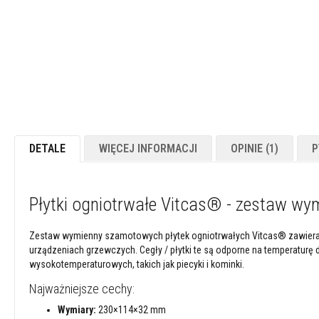
Powłoki
ogniotrwałe
Materiały
kwasoodporne
Betony
ogniotrwałe
Ogniotwałe
masy
DETALE
WIĘCEJ INFORMACJI
OPINIE
1
P
plastyczne
Masy
/
Płytki ogniotrwałe Vitcas® - zestaw w
kity
naprawcze
Zestaw wymienny szamotowych płytek ogniotrwałych Vitcas® zawier
Cegły
urządzeniach grzewczych. Cegły / płytki te są odporne na temperaturę
szamotowe
wysokotemperaturowych, takich jak piecyki i kominki.
Izolacyjne
cegły
Najważniejsze cechy:
ogniotrwałe
Wymiary:
230×114×32 mm
Płytki