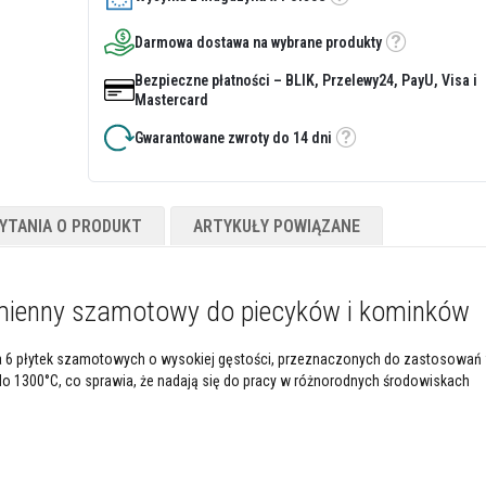
Etykietka
Darmowa dostawa na wybrane produkty
Etykietka
Bezpieczne płatności – BLIK, Przelewy24, PayU, Visa i
Mastercard
Gwarantowane zwroty do 14 dni
Etykietka
YTANIA O PRODUKT
ARTYKUŁY POWIĄZANE
ymienny szamotowy do piecyków i kominków
a 6 płytek szamotowych o wysokiej gęstości, przeznaczonych do zastosowa
 do 1300°C, co sprawia, że nadają się do pracy w różnorodnych środowiskach