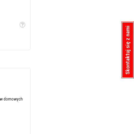
Etykietka
Skontaktuj się z nami
ń w domowych