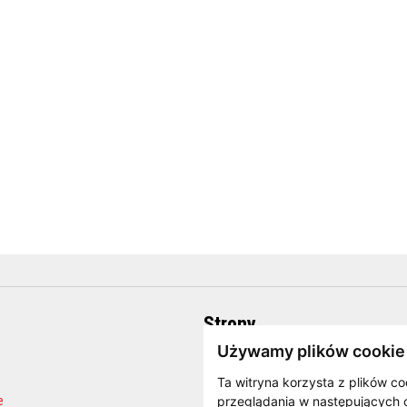
Strony
Używamy plików cookie
O firmie
Strona internetowa producenta
Ta witryna korzysta z plików co
e
Blog
przeglądania w następujących 