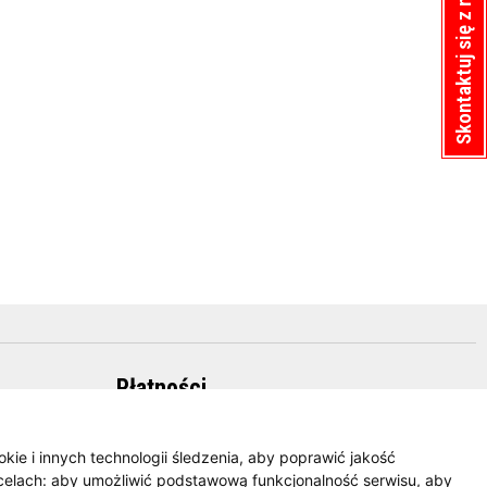
Skontaktuj się z nami
Płatności
okie i innych technologii śledzenia, aby poprawić jakość
celach:
aby umożliwić podstawową funkcjonalność serwisu
,
aby