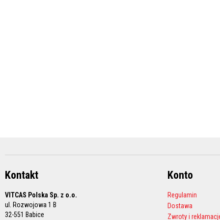
i
fugi
Środki
do
czyszczenia
Farby
żaroodporne
Akumulacyjne
płyty
kominkowe
i
kleje
Akumulacyjne
wkłady
kominkowe
Kleje
Kontakt
Konto
ogniotrwałe
VITCAS Polska Sp. z o.o.
Regulamin
Cyrkonowe
ul. Rozwojowa 1 B
Dostawa
materiały
32-551 Babice
ogniotrwałe
Zwroty i reklamacj