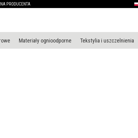
Przejdź
ONA PRODUCENTA
P
do
treści
urowe
Materiały ognioodporne
Tekstylia i uszczelnienia