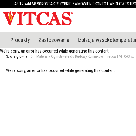
Produkty
+48 12 444 68 90
KONTAKT
SZYBKIE ZAMÓWIENIE
KONTO HANDLOWE
STR
Materiały
ognioodporne
Mastyki
/
kity
Produkty
Zastosowania
Izolacje wysokotemperat
ogniotrwałe
Gładzie
We're sorry, an error has occurred while generating this content.
i
Strona główna
Materiały Ogniotrwałe do Budowy Kominków i Pieców | VITCAS xx
tynki
ognioodporne
We're sorry, an error has occurred while generating this content.
Zaprawy
i
cementy
ogniotrwałe
Uszczelniacze
wysokotemperaturowe
Kleje
do
płytek