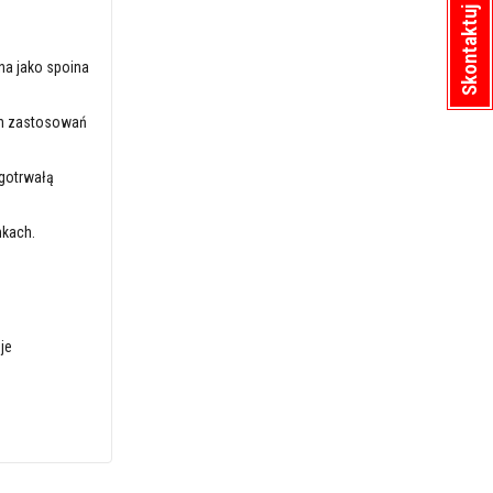
Skontaktuj się z nami
na jako spoina
ych zastosowań
ugotrwałą
nkach.
je