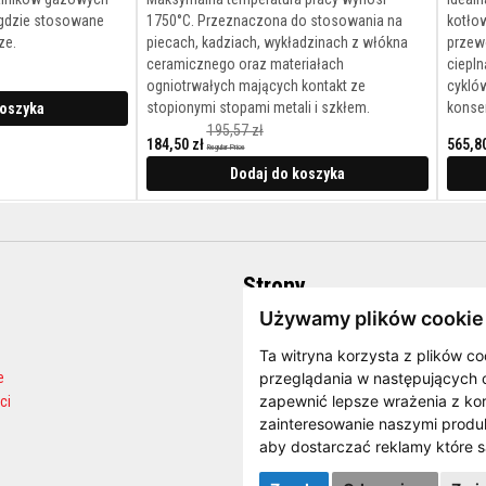
 gdzie stosowane
1750°C. Przeznaczona do stosowania na
kotło
ze.
piecach, kadziach, wykładzinach z włókna
przew
ceramicznego oraz materiałach
ciepl
ogniotrwałych mających kontakt ze
cykló
stopionymi stopami metali i szkłem.
konser
koszyka
195,57 zł
184,50 zł
565,80
Regular Price
Cena
promocyjna
Dodaj do koszyka
Strony
Używamy plików cookie
O firmie
Strona internetowa producenta
Ta witryna korzysta z plików co
przeglądania w następujących 
e
Blog
zapewnić lepsze wrażenia z kor
ci
FAQ
zainteresowanie naszymi produk
Kalkulator ilości
aby dostarczać reklamy które s