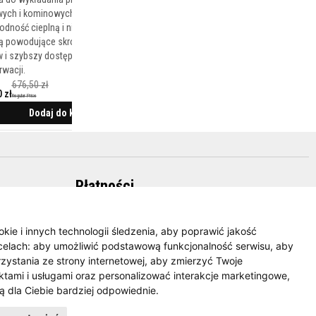
wych i kominowych ze względu na niską
odność cieplną i niską pojemność
ną powodujące skrócenie czasów
w i szybszy dostęp w przypadku
wacji.
676,50 zł
 zł
Regular Price
Dodaj do koszyka
Płatności
okie i innych technologii śledzenia, aby poprawić jakość
celach:
aby umożliwić podstawową funkcjonalność serwisu
,
aby
zystania ze strony internetowej
,
aby zmierzyć Twoje
tami i usługami oraz personalizować interakcje marketingowe
,
ą dla Ciebie bardziej odpowiednie
.
Facebook
Twitter
YouTube