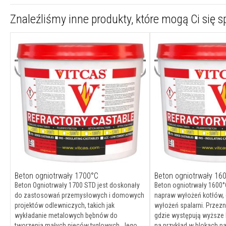
termoizolacyjne
Znaleźliśmy inne produkty, które mogą Ci się 
Osłony
termiczne
na
przewody
i
węże
Żaroodporne
szczeliwa
kwadratowe
Zestawy
do
wymiany
sznura
w
kominkach
Beton ogniotrwały 1700°C
Beton ogniotrwały 16
Beton Ogniotrwały 1700 STD jest doskonały
Beton ogniotrwały 1600°
Sznury
do zastosowań przemysłowych i domowych
napraw wyłożeń kotłów, 
i
projektów odlewniczych, takich jak
wyłożeń spalarni. Przez
taśmy
wykładanie metalowych bębnów do
gdzie występują wyższe l
do
tworzenia małych pieców tyglowych. Jego
na przykład w blokach 