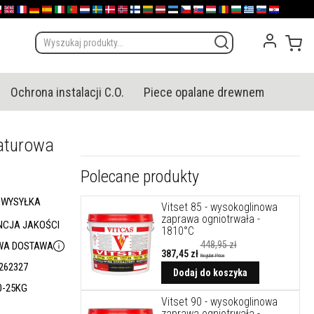
olska
English (UK)
France
Deutschland
España
Italia
Portugal
Nederland
Sverige
Danmark
Norge
Suomi
Lietuva
Latvija
Eesti
Česko
Slovensko
Magyarország
România
България
Ελλάδα
Slovenija
Hrvatska
Mój
Ochrona instalacji C.O.
Piece opalane drewnem
aturowa
Polecane produkty
 WYSYŁKA
Vitset 85 - wysokoglinowa
zaprawa ogniotrwała -
CJA JAKOŚCI
1810°C
448,95 zł
A DOSTAWA
387,45 zł
Regular Price
Cena
262327
promocyjna
Dodaj do koszyka
0-25KG
Vitset 90 - wysokoglinowa
zaprawa ogniotrwała -