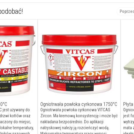
spodobać!
Poprze
00°C
Ogniotrwała powłoka cyrkonowa 1750°C
Płyta
C jest używany do
Ogniotrwała powłoka cyrkonowa VITCAS
Ognio
drzwi kotłów oraz
Zircon. Ma kremową konsystencję i może być
jest 
naczony do miejsc,
nakładana bezpośrednio. Do aplikacji
wytrz
okalne temperatury,
natryskowej należy ją rozcieńczyć wodą.
mata 
palników gazowych
Maksymalna temperatura pracy wynosi
idealn