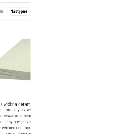
dni
Następne
 z włókna ceramicznego 1430°C
odporna płyta z włókien ceramicznych
formowanym próżniowo produktem
ymującym większe prędkości gazów niż
z włókien ceramicznych. Jest ona
a do wykładania pieców, kanałów