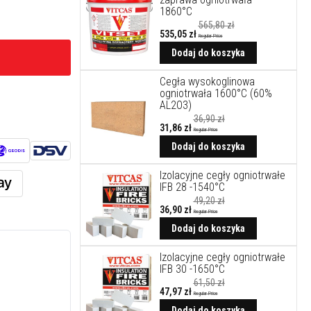
1860°C
565,80 zł
535,05 zł
Regular Price
Cena
promocyjna
Dodaj do koszyka
Cegła wysokoglinowa
ogniotrwała 1600°C (60%
AL2O3)
36,90 zł
31,86 zł
Regular Price
Cena
promocyjna
Dodaj do koszyka
Izolacyjne cegły ogniotrwałe
IFB 28 -1540°C
49,20 zł
36,90 zł
Regular Price
Cena
promocyjna
Dodaj do koszyka
Izolacyjne cegły ogniotrwałe
IFB 30 -1650°C
61,50 zł
47,97 zł
Regular Price
Cena
promocyjna
Dodaj do koszyka