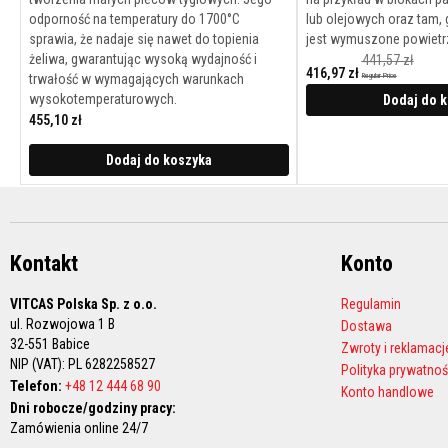
wkladów
odporność na temperatury do 1700°C
lub olejowych oraz tam,
kominkowych
sprawia, że nadaje się nawet do topienia
jest wymuszone powietr
Sznury
żeliwa, gwarantując wysoką wydajność i
441,57 zł
416,97 zł
do
trwałość w wymagających warunkach
Regular Price
Cena
izolacji
wysokotemperaturowych.
promocyjna
Dodaj do 
cieplnej
455,10 zł
Wysokotemperaturowe
Dodaj do koszyka
tkaniny
techniczne
Nici
ognioodporne
Kontakt
Konto
Filc
|
VITCAS Polska Sp. z o.o.
Regulamin
maty
ul. Rozwojowa 1 B
Dostawa
izolacyjne
32-551 Babice
Zwroty i reklamacj
Uszczelki
NIP (VAT): PL 6282258527
Polityka prywatnoś
z
Telefon:
+48 12 444 68 90
Konto handlowe
włókien
Dni robocze/godziny pracy:
ceramicznych
Zamówienia online 24/7