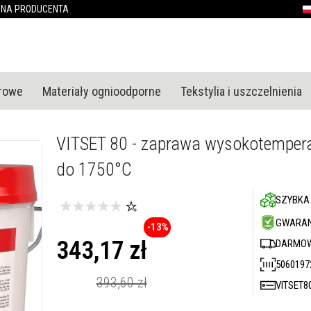
Przejdź
ONA PRODUCENTA
P
do
treści
urowe
Materiały ognioodporne
Tekstylia i uszczelnienia
VITSET 80 - zaprawa wysokotemper
do 1750°C
SZYBKA
GWARAN
-13%
343,17 zł
DARMOW
5060197
Cena
promocyjna
393,60 zł
VITSET8