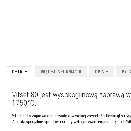
Powłoki
ogniotrwałe
Materiały
kwasoodporne
Betony
ogniotrwałe
Ogniotwałe
masy
plastyczne
Masy
DETALE
WIĘCEJ INFORMACJI
OPINIE
PYT
/
kity
naprawcze
Vitset 80 jest wysokoglinową zaprawą 
Cegły
1750°C.
szamotowe
Izolacyjne
cegły
Vitset 80 to zaprawa ogniotrwała o wysokiej zawartości tlenku glinu,
ogniotrwałe
Została specjalnie opracowana, aby wytrzymywać temperatury do 1750°
Płytki