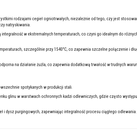
ystkimi rodzajami cegieł ogniotrwałych, niezależnie od tego, czy jest stosowa
czy natryskiwania.
ą integralność w ekstremalnych temperaturach, co czyni go idealnym do różn
temperaturach, szczególnie przy 1540°C, co zapewnia szczelne połączenie i dł
 odporna na działanie żużla, co zapewnia dodatkową trwałość w trudnych waru
szechnie spotykanych w produkcji stali.
tlenku glinu w warstwach ochronnych kadzi odlewniczych, gdzie często występu
eł i dysz purgingowych, zapewniając integralność procesu ciągłego odlewania.