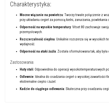
Charakterystyka:
szamotowe
Kolorowe
Mocne wiązanie na powietrzu
: Tworzy trwałe połączenie z wsz
cegły
przy układaniu cegieł za pomocą kielni, zanurzania, powlekania 
szamotowe
Odporność na wysokie temperatury
: Vitset 80 zachowuje swoj
Wysokoglinowe
przemysłowych.
cegły
ogniotrwałe
Rozszerzalność cieplna
: Unikalnie rozszerza się w wysokich 
wydajność.
Tekstylia
i
Odporność na ataki żużla
: Została sformułowana tak, aby była
uszczelnienia
Żaroodporne
Zastosowania:
sznury
Huty stali
: Odpowiednia do operacji wysokotemperaturowych pow
z
włókien
Odlewnie
: Idealna do osadzania cegieł o wysokiej zawartości 
szklanych
ekstremalne ciepło i żużel.
Taśmy
Kadzie do ciągłego odlewania
: Skuteczna przy osadzaniu cegi
z
włókien
szklanych
Osłony