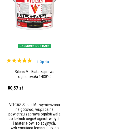
m
y
z
w
ł
ó
k
i
e
n
DARMOWA DOSTAWA
s
z
Ocena:
k
1
Opinia
l
100%
a
Silcas M - Biała zaprawa
n
ogniotrwała 1430°C
y
c
h
80,57 zł
O
s
VITCAS Silcas M - wymieszana
ł
na gotowo, wiążąca na
o
powietrzu zaprawa ogniotrwała
n
do lekkich cegieł ogniotrwałych
y
i materiałów izolacyjnych,
t
wytrzymująca temperatury do