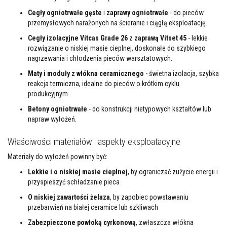
z
Cegły ogniotrwałe gęste
i
zaprawy ogniotrwałe
- do pieców
i
e
przemysłowych narażonych na ścieranie i ciągłą eksploatację.
i
t
Cegły izolacyjne Vitcas Grade 26
z
zaprawą Vitset 45
- lekkie
y
rozwiązanie o niskiej masie cieplnej, doskonałe do szybkiego
n
nagrzewania i chłodzenia pieców warsztatowych.
k
i
Maty i moduły z włókna ceramicznego
- świetna izolacja, szybka
o
reakcja termiczna, idealne do pieców o krótkim cyklu
g
produkcyjnym.
n
i
Betony ogniotrwałe
- do konstrukcji nietypowych kształtów lub
o
o
napraw wyłożeń.
d
p
Właściwości materiałów i aspekty eksploatacyjne
o
r
Materiały do wyłożeń powinny być:
n
e
Lekkie i o niskiej masie cieplnej
, by ograniczać zużycie energii i
przyspieszyć schładzanie pieca
Z
a
O niskiej zawartości żelaza
, by zapobiec powstawaniu
p
przebarwień na białej ceramice lub szkliwach
r
a
Zabezpieczone powłoką cyrkonową
, zwłaszcza włókna
w