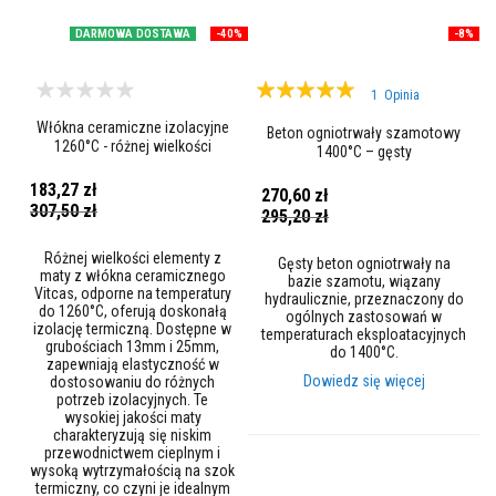
l
n
DARMOWA DOSTAWA
-40%
-8%
i
a
c
Ocena:
z
1
Opinia
e
100%
w
Włókna ceramiczne izolacyjne
Beton ogniotrwały szamotowy
y
1260°C - różnej wielkości
1400°C – gęsty
s
elementy
o
183,27 zł
270,60 zł
k
Cena
307,50 zł
Cena
295,20 zł
o
promocyjna
promocyjna
t
e
Różnej wielkości elementy z
Gęsty beton ogniotrwały na
m
maty z włókna ceramicznego
bazie szamotu, wiązany
p
Vitcas, odporne na temperatury
hydraulicznie, przeznaczony do
e
do 1260°C, oferują doskonałą
ogólnych zastosowań w
r
izolację termiczną. Dostępne w
temperaturach eksploatacyjnych
a
grubościach 13mm i 25mm,
do 1400°C.
t
zapewniają elastyczność w
u
Dowiedz się więcej
dostosowaniu do różnych
r
potrzeb izolacyjnych. Te
o
wysokiej jakości maty
w
charakteryzują się niskim
e
przewodnictwem cieplnym i
wysoką wytrzymałością na szok
K
termiczny, co czyni je idealnym