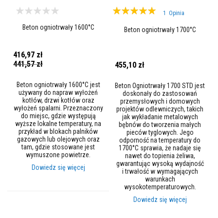
t
Ocena:
1
Opinia
o
100%
w
Beton ogniotrwały 1600°C
Beton ogniotrwały 1700°C
e
I
416,97 zł
z
Cena
441,57 zł
455,10 zł
o
promocyjna
l
a
Beton ogniotrwały 1600°C jest
Beton Ogniotrwały 1700 STD jest
c
używany do napraw wyłożeń
doskonały do zastosowań
y
kotłów, drzwi kotłów oraz
przemysłowych i domowych
j
wyłożeń spalarni. Przeznaczony
projektów odlewniczych, takich
n
do miejsc, gdzie występują
jak wykładanie metalowych
e
wyższe lokalne temperatury, na
bębnów do tworzenia małych
c
przykład w blokach palników
pieców tyglowych. Jego
e
gazowych lub olejowych oraz
odporność na temperatury do
g
tam, gdzie stosowane jest
1700°C sprawia, że nadaje się
ł
wymuszone powietrze.
nawet do topienia żeliwa,
y
gwarantując wysoką wydajność
o
Dowiedz się więcej
i trwałość w wymagających
g
warunkach
n
wysokotemperaturowych.
i
o
Dowiedz się więcej
t
r