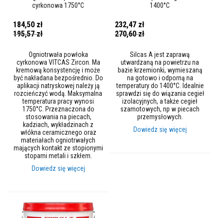
e
cyrkonowa 1750°C
1400°C
s
z
184,50 zł
232,47 zł
n
Cena
Cena
195,57 zł
270,60 zł
u
promocyjna
promocyjna
r
y
Ogniotrwała powłoka
Silcas A jest zaprawą
z
cyrkonowa VITCAS Zircon. Ma
utwardzaną na powietrzu na
w
kremową konsystencję i może
bazie krzemionki, wymieszaną
ł
być nakładana bezpośrednio. Do
na gotowo i odporną na
ó
aplikacji natryskowej należy ją
temperatury do 1400°C. Idealnie
k
rozcieńczyć wodą. Maksymalna
sprawdzi się do wiązania cegieł
i
temperatura pracy wynosi
izolacyjnych, a także cegieł
e
1750°C. Przeznaczona do
szamotowych, np w piecach
n
stosowania na piecach,
przemysłowych.
s
kadziach, wykładzinach z
z
Dowiedz się więcej
włókna ceramicznego oraz
k
materiałach ogniotrwałych
l
mających kontakt ze stopionymi
a
stopami metali i szkłem.
n
y
Dowiedz się więcej
c
h
T
a
ś