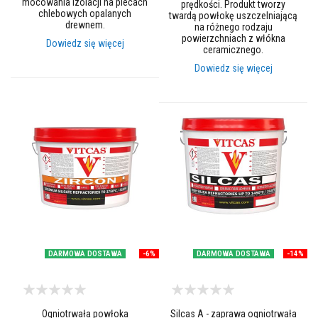
mocowania izolacji na piecach
prędkości. Produkt tworzy
a
chlebowych opalanych
twardą powłokę uszczelniającą
i
drewnem.
na różnego rodzaju
u
powierzchniach z włókna
Dowiedz się więcej
s
ceramicznego.
z
Dowiedz się więcej
c
z
e
l
n
i
e
n
i
a
Ż
a
r
o
DARMOWA DOSTAWA
-6%
DARMOWA DOSTAWA
-14%
o
d
p
o
r
n
Ogniotrwała powłoka
Silcas A - zaprawa ogniotrwała