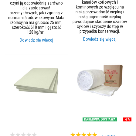
l
kanałów kotłowych i
czyni ją odpowiednią zarówno
e
kominowych ze względu na
dla zastosowań
j
niską przewodność cieplną i
przemysłowych, jak i zgodną z
e
niską pojemność cieplną
normami środowiskowymi. Mata
powodujące skrócenie czasów
izolacyjna ma grubość 25 mm,
A
cyklów i szybszy dostęp w
szerokość 610 mm i gęstość
k
przypadku konserwacji.
128 kg/m³.
u
Dowiedz się więcej
Dowiedz się więcej
m
u
l
a
c
y
j
n
e
w
k
ł
a
d
y
k
o
DARMOWA DOSTAWA
-8%
m
i
Ocena:
n