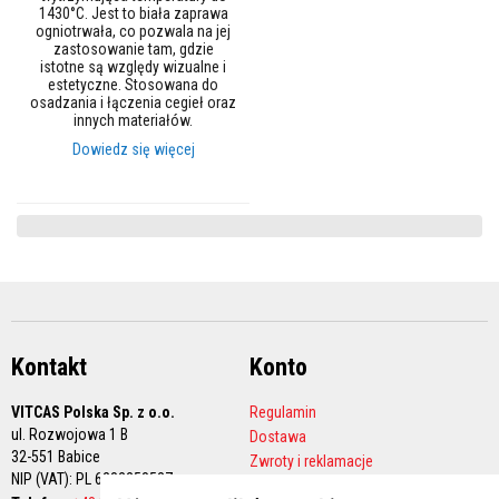
e
1430°C. Jest to biała zaprawa
r
ogniotrwała, co pozwala na jej
m
zastosowanie tam, gdzie
o
istotne są względy wizualne i
i
estetyczne. Stosowana do
z
osadzania i łączenia cegieł oraz
o
innych materiałów.
l
a
Dowiedz się więcej
c
y
j
n
e
O
s
ł
o
n
Kontakt
y
Konto
t
e
VITCAS Polska Sp. z o.o.
Regulamin
r
m
ul. Rozwojowa 1 B
Dostawa
i
32-551 Babice
Zwroty i reklamacje
c
NIP (VAT): PL 6282258527
Polityka prywatności
z