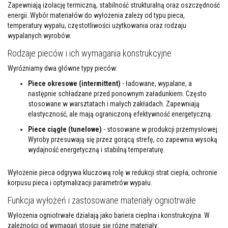
M
Zapewniają izolację termiczną, stabilność strukturalną oraz oszczędność
a
energii. Wybór materiałów do wyłożenia zależy od typu pieca,
s
temperatury wypału, częstotliwości użytkowania oraz rodzaju
t
wypalanych wyrobów.
y
k
Rodzaje pieców i ich wymagania konstrukcyjne
i
/
Wyróżniamy dwa główne typy pieców:
k
i
Piece okresowe (intermittent)
- ładowane, wypalane, a
t
y
następnie schładzane przed ponownym załadunkiem. Często
o
stosowane w warsztatach i małych zakładach. Zapewniają
g
elastyczność, ale mają ograniczoną efektywność energetyczną.
n
i
Piece ciągłe (tunelowe)
- stosowane w produkcji przemysłowej.
o
Wyroby przesuwają się przez gorącą strefę, co zapewnia wysoką
t
wydajność energetyczną i stabilną temperaturę.
r
w
a
Wyłożenie pieca odgrywa kluczową rolę w redukcji strat ciepła, ochronie
ł
korpusu pieca i optymalizacji parametrów wypału.
e
Funkcja wyłożeń i zastosowane materiały ogniotrwałe
G
ł
Wyłożenia ogniotrwałe działają jako bariera cieplna i konstrukcyjna. W
a
zależności od wymagań stosuje się różne materiały:
d