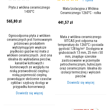
1
Opinia
k
100%
o
Płyta z włókna ceramicznego
Mata Izolacyjna z Włókna
w
1430°C
Ceramicznego 1260°C - rolka
e
565,80 zł
441,57 zł
K
l
e
j
Ognioodporna płyta z włókien
Mata z włókna ceramicznego
e
ceramicznych jest formowanym
VITCAS jest odporna na
o
próżniowo produktem
temperatury do 1260°C i posiada
g
wytrzymującym większe
gęstość 128 kg/m³. Dostępna w
n
prędkości gazów niż mata z
grubościach 13 mm, 25 mm i 50
i
włókien ceramicznych. Jest ona
mm, znajduje szerokie
o
idealna do wykładania pieców,
zastosowanie w przemyśle
t
kanałów kotłowych i
petrochemicznym, hutniczym
r
kominowych ze względu na
oraz ceramicznym. Idealna do
w
niską przewodność cieplną i
izolacji termicznej i wyłożeń
a
niską pojemność cieplną
pieców.
ł
powodujące skrócenie czasów
e
Dowiedz się więcej
cyklów i szybszy dostęp w
przypadku konserwacji.
C
Dowiedz się więcej
y
r
k
o
n