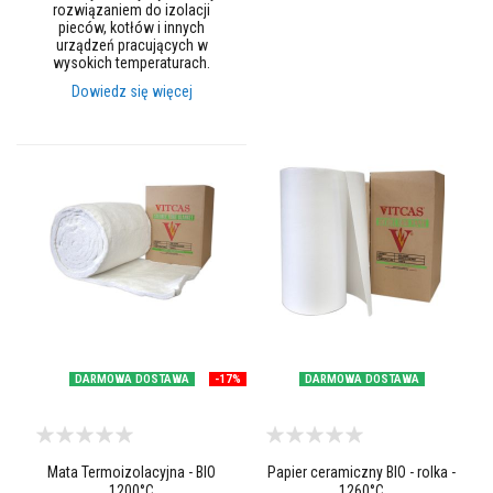
l
rozwiązaniem do izolacji
e
pieców, kotłów i innych
j
urządzeń pracujących w
e
wysokich temperaturach.
d
Dowiedz się więcej
o
p
ł
y
t
e
k
i
f
u
g
i
Ś
r
o
DARMOWA DOSTAWA
-17%
DARMOWA DOSTAWA
d
k
i
d
o
c
Mata Termoizolacyjna - BIO
Papier ceramiczny BIO - rolka -
z
1200°C
1260°C