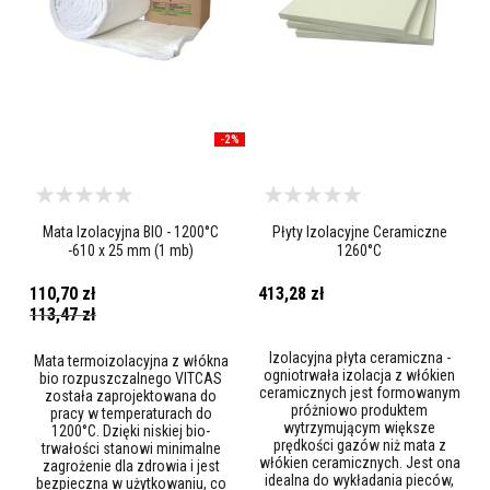
A
k
u
m
u
l
a
c
-2%
y
j
n
e
p
ł
Mata Izolacyjna BIO - 1200°C
Płyty Izolacyjne Ceramiczne
y
-610 x 25 mm (1 mb)
1260°C
t
y
110,70 zł
413,28 zł
k
Cena
113,47 zł
o
promocyjna
m
i
Izolacyjna płyta ceramiczna -
Mata termoizolacyjna z włókna
n
ogniotrwała izolacja z włókien
bio rozpuszczalnego VITCAS
k
ceramicznych jest formowanym
została zaprojektowana do
o
próżniowo produktem
pracy w temperaturach do
w
wytrzymującym większe
1200°C. Dzięki niskiej bio-
e
prędkości gazów niż mata z
trwałości stanowi minimalne
i
włókien ceramicznych. Jest ona
zagrożenie dla zdrowia i jest
k
idealna do wykładania pieców,
bezpieczna w użytkowaniu, co