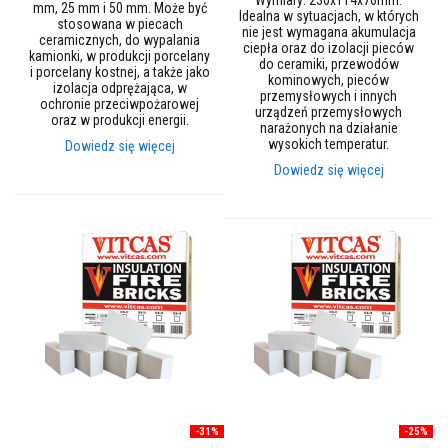
Wymiary: 230x114x76mm.
ł
mm, 25 mm i 50 mm. Może być
Idealna w sytuacjach, w których
o
stosowana w piecach
nie jest wymagana akumulacja
k
ceramicznych, do wypalania
ciepła oraz do izolacji pieców
i
kamionki, w produkcji porcelany
do ceramiki, przewodów
o
i porcelany kostnej, a także jako
kominowych, pieców
g
izolacja odprężająca, w
przemysłowych i innych
n
ochronie przeciwpożarowej
urządzeń przemysłowych
i
oraz w produkcji energii.
narażonych na działanie
o
wysokich temperatur.
Dowiedz się więcej
t
r
Dowiedz się więcej
w
a
ł
e
M
a
t
e
r
i
a
ł
y
k
w
-31%
-25%
a