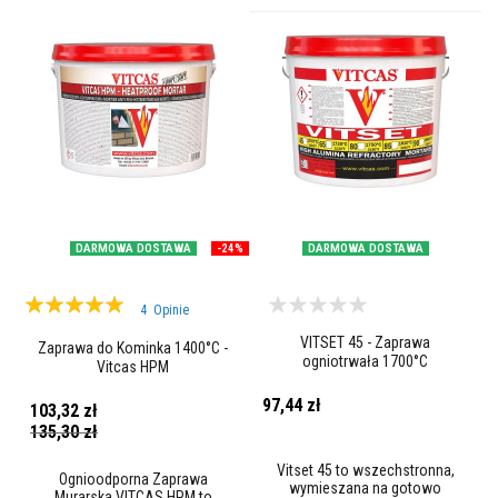
w
a
ł
e
P
ł
y
t
k
i
s
z
a
DARMOWA DOSTAWA
-24%
DARMOWA DOSTAWA
m
o
Ocena:
t
4
Opinie
o
100%
w
VITSET 45 - Zaprawa
Zaprawa do Kominka 1400°C -
e
ogniotrwała 1700°C
Vitcas HPM
K
97,44 zł
o
103,32 zł
l
Cena
135,30 zł
promocyjna
o
r
Vitset 45 to wszechstronna,
o
Ognioodporna Zaprawa
wymieszana na gotowo
w
Murarska VITCAS HPM to