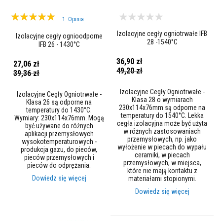
s
o
Ocena:
o
1
Opinia
100%
d
Izolacyjne cegły ogniotrwałe IFB
p
Izolacyjne cegły ognioodporne
28 -1540°C
o
IFB 26 - 1430°C
r
n
36,90 zł
27,06 zł
e
Cena
49,20 zł
Cena
39,36 zł
promocyjna
promocyjna
B
Izolacyjne Cegły Ogniotrwałe -
e
Izolacyjne Cegły Ogniotrwałe -
Klasa 28 o wymiarach
t
Klasa 26 są odporne na
230x114x76mm są odporne na
o
temperatury do 1430°C.
temperatury do 1540°C. Lekka
n
Wymiary: 230x114x76mm. Mogą
cegła izolacyjna może być użyta
y
być używane do różnych
w różnych zastosowaniach
o
aplikacji przemysłowych
przemysłowych, np. jako
g
wysokotemperaturowych -
wyłożenie w piecach do wypału
n
produkcja gazu, do pieców,
ceramiki, w piecach
i
pieców przemysłowych i
przemysłowych, w miejsca,
o
pieców do odprężania.
które nie mają kontaktu z
t
Dowiedz się więcej
materiałami stopionymi.
r
w
Dowiedz się więcej
a
ł
e