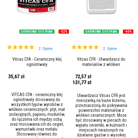
w
e
c
e
g
ł
y
DARMOWA DOSTAWA
-52%
DARMOWA DOSTAWA
-40%
o
g
Ocena:
Ocena:
n
2
Opinie
2
Opinie
i
97%
100%
o
Vitcas CFA - Ceramiczny klej
Vitcas CFR - Utwardzacz do
t
ogniotrwały
materiałów z włókien
r
ceramicznych
w
a
35,67 zł
72,57 zł
ł
Cena
121,77 zł
e
promocyjna
VITCAS CFA - ceramiczny klej
Utwardzacz Vitcas CFR jest
T
ogniotrwały stosowany do
mieszanką na bazie krzemu,
e
wszystkich typów wyrobów z
przeznaczoną do pokrywania
k
włókien ceramicznych: płyt, mat
powierzchni materiałów z
s
izolacyjnych, papieru, modułów,
włókien ceramicznych. Może
t
do łączenia ich między sobą
być stosowany w piecach do
y
oraz mocowania ich do cegieł,
wypału ceramiki, w kuźniach i
wymurówki oraz metalu.
l
miejscach narażonych na
Stosowany również do
i
działanie gazów o wysokiej