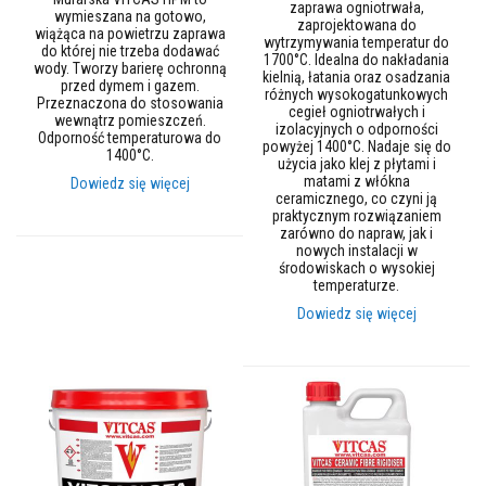
zaprawa ogniotrwała,
e
wymieszana na gotowo,
zaprojektowana do
c
wiążąca na powietrzu zaprawa
wytrzymywania temperatur do
e
do której nie trzeba dodawać
1700°C. Idealna do nakładania
g
wody. Tworzy barierę ochronną
kielnią, łatania oraz osadzania
ł
przed dymem i gazem.
różnych wysokogatunkowych
y
Przeznaczona do stosowania
cegieł ogniotrwałych i
s
wewnątrz pomieszczeń.
izolacyjnych o odporności
z
Odporność temperaturowa do
powyżej 1400°C. Nadaje się do
a
1400°C.
użycia jako klej z płytami i
m
matami z włókna
Dowiedz się więcej
o
ceramicznego, co czyni ją
t
praktycznym rozwiązaniem
o
zarówno do napraw, jak i
w
nowych instalacji w
e
środowiskach o wysokiej
temperaturze.
W
Dowiedz się więcej
y
s
o
k
o
g
l
i
n
o