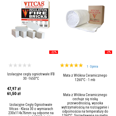
O
g
n
i
o
t
w
a
ł
e
m
a
-22%
-2%
s
y
p
Ocena:
l
1
Opinia
a
100%
Izolacyjne cegły ogniotrwałe IFB
s
Mata z Włókna Ceramicznego
t
30 -1650°C
1260°C - 1 mb
y
c
47,97 zł
z
Cena
61,50 zł
Mata z Włókna Ceramicznego
n
promocyjna
cechuje się niską
e
przewodnością, wysoka
Izolacyjne Cegły Ogniotrwałe
wytrzymałością na rozciąganie i
M
Vitcas - Klasa 30 o wymiarach
odpornościa na temperatury do
a
230x114x76mm są odporne na
1260°C. Sprzedawana na metry.