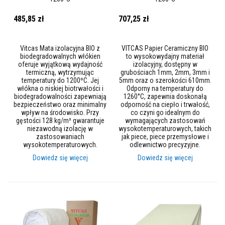
y
s
485,85 zł
707,25 zł
z
c
z
e
Vitcas Mata izolacyjna BIO z
VITCAS Papier Ceramiczny BIO
n
biodegradowalnych włókien
to wysokowydajny materiał
i
oferuje wyjątkową wydajność
izolacyjny, dostępny w
a
termiczną, wytrzymując
grubościach 1mm, 2mm, 3mm i
temperatury do 1200ºC. Jej
5mm oraz o szerokości 610mm.
F
włókna o niskiej biotrwałości i
Odporny na temperatury do
a
biodegradowalności zapewniają
1260°C, zapewnia doskonałą
r
bezpieczeństwo oraz minimalny
odporność na ciepło i trwałość,
b
wpływ na środowisko. Przy
co czyni go idealnym do
y
gęstości 128 kg/m³ gwarantuje
wymagających zastosowań
ż
niezawodną izolację w
wysokotemperaturowych, takich
a
zastosowaniach
jak piece, piece przemysłowe i
r
wysokotemperaturowych.
odlewnictwo precyzyjne.
o
Dowiedz się więcej
Dowiedz się więcej
o
d
p
o
r
n
e