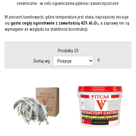
ceramiczne - w celu ograniczenia pylenia i zanieczyszczeń
y
i
c
W piecach tunelowych, gdzie temperatura jest stała, najczęściej stosuje
e
się
gęste cegły ogniotrwałe z zawartością 42% Al₂O₃
, a zaprawy nie są
m
e
wymagane ze względu na stabilność konstrukcji.
n
t
y
o
Produkty
23
g
n
Ustaw
Sortuj wg
i
kierunek
o
malejący
t
r
w
a
ł
e
U
s
z
c
z
e