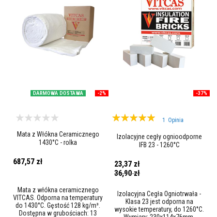
o
w
e
m
a
t
e
r
i
a
ł
y
DARMOWA DOSTAWA
-2%
-37%
o
g
Ocena:
n
1
Opinia
i
100%
o
Mata z Włókna Ceramicznego
Izolacyjne cegły ognioodporne
t
1430°C - rolka
IFB 23 - 1260°C
r
w
687,57 zł
a
23,37 zł
ł
Cena
36,90 zł
e
promocyjna
Mata z włókna ceramicznego
Izolacyjna Cegła Ogniotrwała -
P
VITCAS. Odporna na temperatury
Klasa 23 jest odporna na
o
do 1430°C. Gęstość 128 kg/m³.
wysokie temperatury, do 1260°C.
w
Dostępna w grubościach: 13