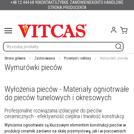
+48 12 444 68 90
KONTAKT
SZYBKIE ZAMÓWIENIE
KONTO HANDLOWE
Produkty
Polska
English (UK)
France
Deutschland
España
Italia
Portugal
Nederland
Sverige
Danmark
Norge
Suomi
Lietuva
Latvija
Eesti
Česko
Slovensko
Magyarország
România
България
Przejdź
STRONA PRODUCENTA
Ελλάδα
Slovenija
Hrvatska
do
M
treści
a
t
Mój 
e
r
i
a
ł
Strona główna
Zastosowania
Przemysł i sektory
Wymurówki pieców
y
Wymurówki pieców
o
g
n
i
Wyłożenia pieców - Materiały ogniotrwałe
o
o
do pieców tunelowych i okresowych
d
p
o
Profesjonalne rozwiązania izolacyjne do pieców
r
ceramicznych - efektywność cieplna i trwałość konstrukcji
n
e
Wyłożenia ogniotrwałe są kluczowym elementem konstrukcji pieców w
produkcji ceramiki zarówno na skalę przemysłową, jak i w pracowniach.