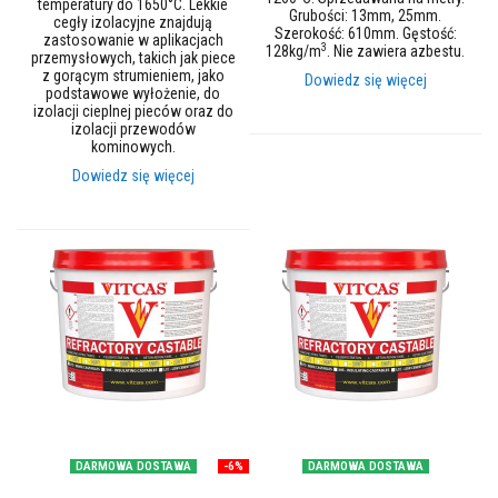
s
temperatury do 1650°C. Lekkie
Grubości: 13mm, 25mm.
y
cegły izolacyjne znajdują
Szerokość: 610mm. Gęstość:
/
zastosowanie w aplikacjach
3
128kg/m
. Nie zawiera azbestu.
k
przemysłowych, takich jak piece
i
z gorącym strumieniem, jako
Dowiedz się więcej
t
podstawowe wyłożenie, do
y
izolacji cieplnej pieców oraz do
n
izolacji przewodów
a
kominowych.
p
Dowiedz się więcej
r
a
w
c
z
e
C
e
g
ł
y
s
z
a
DARMOWA DOSTAWA
-6%
DARMOWA DOSTAWA
m
o