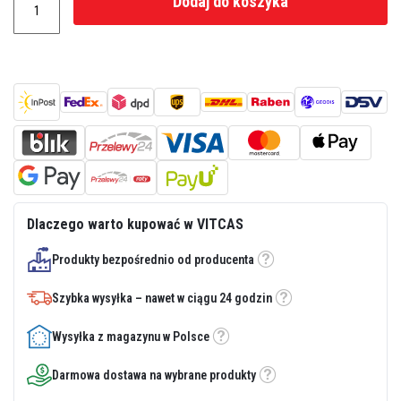
Dodaj do koszyka
z
i
e
i
t
y
n
k
i
o
g
n
i
o
o
Dlaczego warto kupować w VITCAS
d
p
o
Produkty bezpośrednio od producenta
Etykietka
r
n
e
Szybka wysyłka – nawet w ciągu 24 godzin
Etykietka
Z
Wysyłka z magazynu w Polsce
a
Etykietka
p
r
Darmowa dostawa na wybrane produkty
Etykietka
a
w