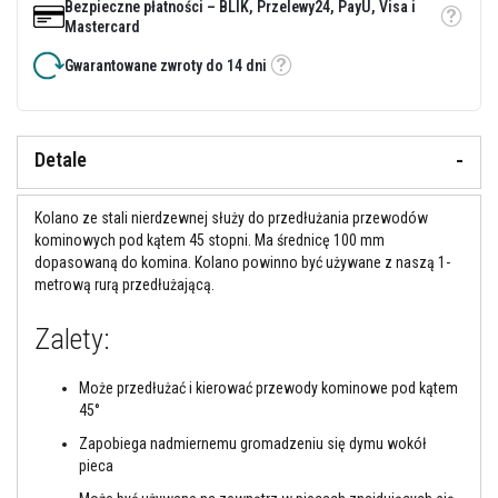
Bezpieczne płatności – BLIK, Przelewy24, PayU, Visa i
y
Etykietka
Mastercard
i
c
Gwarantowane zwroty do 14 dni
e
Etykietka
m
e
n
t
Detale
y
o
g
n
Kolano ze stali nierdzewnej służy do przedłużania przewodów
i
kominowych pod kątem 45 stopni. Ma średnicę 100 mm
o
dopasowaną do komina. Kolano powinno być używane z naszą 1-
t
r
metrową rurą przedłużającą.
w
a
Zalety:
ł
e
Może przedłużać i kierować przewody kominowe pod kątem
U
45°
s
z
Zapobiega nadmiernemu gromadzeniu się dymu wokół
c
pieca
z
e