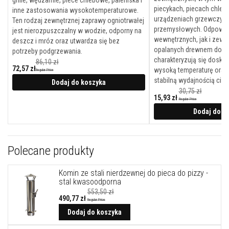
grille, wędzarnie, piece chlebowe, paleniska i
y
piecykach, piecach chlebo
inne zastosowania wysokotemperaturowe.
s
urządzeniach grzewczych
Ten rodzaj zewnętrznej zaprawy ogniotrwałej
z
przemysłowych. Odpowie
c
jest nierozpuszczalny w wodzie, odporny na
z
wewnętrznych, jak i zewn
deszcz i mróz oraz utwardza się bez
e
opalanych drewnem do piz
potrzeby podgrzewania.
n
charakteryzują się dosko
86,10 zł
i
72,57 zł
wysoką temperaturę oraz 
a
Regular Price
stabilną wydajnością ciep
Dodaj do koszyka
F
30,75 zł
a
15,93 zł
Regular Price
r
Cena
promocyjna
Dodaj do k
b
y
ż
a
r
Polecane produkty
o
o
d
Komin ze stali nierdzewnej do pieca do pizzy -
p
stal kwasoodporna
o
553,50 zł
r
490,77 zł
Regular Price
n
Cena
e
promocyjna
Dodaj do koszyka