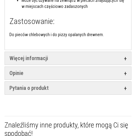
Może być używane na zewnątrz w piecach znajdujących się
l
n
w miejscach częściowo zadaszonych
i
a
Zastosowanie:
c
z
e
Do pieców chlebowych i do pizzy opalanych drewnem.
w
y
s
o
k
Więcej informacji
o
t
e
Opinie
m
p
e
Pytania o produkt
r
a
t
u
r
o
w
e
Znaleźliśmy inne produkty, które mogą Ci się
spodobać!
K