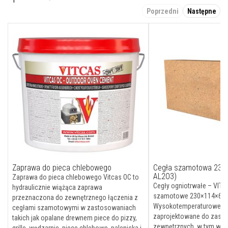
l
Poprzedni
Następne
e
j
e
d
o
p
ł
y
t
e
k
i
f
u
g
i
Ś
r
Zaprawa do pieca chlebowego
Cegła szamotowa 23
o
AL2O3)
d
Zaprawa do pieca chlebowego Vitcas OC to
k
Cegły ogniotrwałe – VITC
hydraulicznie wiążąca zaprawa
i
szamotowe 230×114×64
przeznaczona do zewnętrznego łączenia z
d
Wysokotemperaturowe ce
cegłami szamotowymi w zastosowaniach
o
zaprojektowane do zast
c
takich jak opalane drewnem piece do pizzy,
z
zewnętrznych, w tym w k