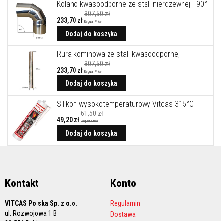
A
Kolano kwasoodporne ze stali nierdzewnej - 90°
k
307,50 zł
u
233,70 zł
Regular Price
m
Cena
u
promocyjna
Dodaj do koszyka
l
a
Rura kominowa ze stali kwasoodpornej
c
307,50 zł
y
233,70 zł
j
Regular Price
Cena
n
promocyjna
Dodaj do koszyka
e
p
Silikon wysokotemperaturowy Vitcas 315°C
ł
y
61,50 zł
t
49,20 zł
Regular Price
y
Cena
promocyjna
Dodaj do koszyka
k
o
m
i
n
k
Kontakt
Konto
o
w
e
VITCAS Polska Sp. z o.o.
Regulamin
i
ul. Rozwojowa 1 B
Dostawa
k