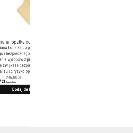
iana łopatka do Pizzy
Szczotka do czyszczenia pieca
chlebowego
ana Łopatka do pizzy Vitcas służy do
Szczotka służąca do wymiatania/
go i bezpiecznego wyjmowania i
czyszczenia pieców chlebowych/ do
ania wyrobów z pieca. Wykonanie z
Styl wykonany z twardego drewna
a zwiększa bezpieczeństwo
zakończony szczotką wykonaną z
lizując ryzyko oparzeń.
mosiężnego drutu, po drugiej stronie
246,00 zł
 zł
Pomocna przy utrzymaniu czystości
Regular Price
wewnątrz pieca.
Dodaj do koszyka
492,00 zł
399,75 zł
Regular Price
Cena
promocyjna
Dodaj do koszyka