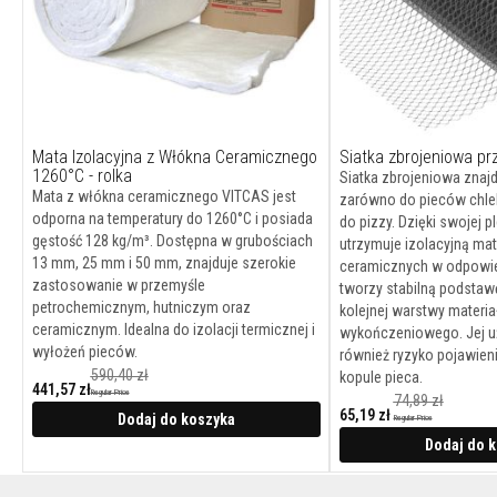
termoizolacyjne
Osłony
termiczne
na
przewody
i
Mata Izolacyjna z Włókna Ceramicznego
Siatka zbrojeniowa p
węże
1260°C - rolka
Siatka zbrojeniowa znaj
Żaroodporne
Mata z włókna ceramicznego VITCAS jest
zarówno do pieców chle
szczeliwa
odporna na temperatury do 1260°C i posiada
do pizzy. Dzięki swojej p
kwadratowe
gęstość 128 kg/m³. Dostępna w grubościach
utrzymuje izolacyjną mat
13 mm, 25 mm i 50 mm, znajduje szerokie
ceramicznych w odpowied
Zestawy
zastosowanie w przemyśle
tworzy stabilną podstaw
do
petrochemicznym, hutniczym oraz
kolejnej warstwy materia
wymiany
ceramicznym. Idealna do izolacji termicznej i
wykończeniowego. Jej u
sznura
wyłożeń pieców.
również ryzyko pojawieni
w
590,40 zł
kopule pieca.
kominkach
441,57 zł
Regular Price
74,89 zł
65,19 zł
Sznury
Dodaj do koszyka
Regular Price
Cena
i
promocyjna
Dodaj do 
taśmy
do