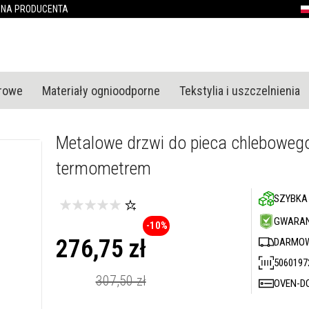
Przejdź
ONA PRODUCENTA
P
do
treści
urowe
Materiały ognioodporne
Tekstylia i uszczelnienia
Metalowe drzwi do pieca chleboweg
termometrem
SZYBKA
GWARAN
-10%
276,75 zł
DARMOW
5060197
Cena
promocyjna
307,50 zł
OVEN-D