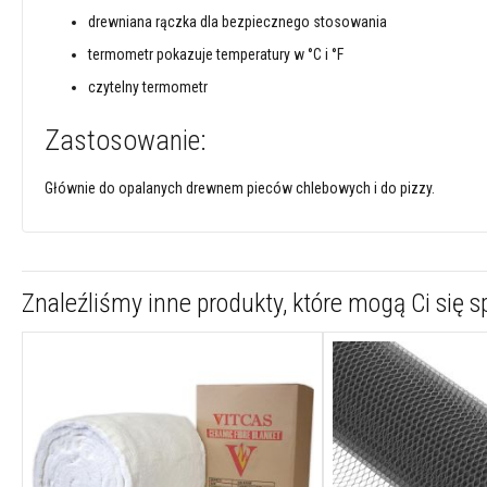
szamotowe
drewniana rączka dla bezpiecznego stosowania
Kolorowe
termometr pokazuje temperatury w °C i °F
cegły
czytelny termometr
szamotowe
Wysokoglinowe
Zastosowanie:
cegły
ogniotrwałe
Głównie do opalanych drewnem pieców chlebowych i do pizzy.
Tekstylia
i
uszczelnienia
Żaroodporne
sznury
Znaleźliśmy inne produkty, które mogą Ci się 
z
włókien
szklanych
Taśmy
z
włókien
szklanych
Osłony