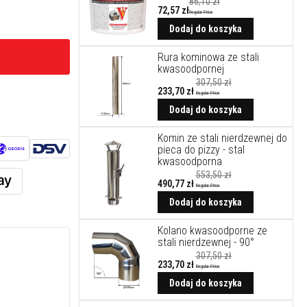
86,10 zł
72,57 zł
Regular Price
Dodaj do koszyka
Rura kominowa ze stali
kwasoodpornej
307,50 zł
233,70 zł
Regular Price
Cena
promocyjna
Dodaj do koszyka
Komin ze stali nierdzewnej do
pieca do pizzy - stal
kwasoodporna
553,50 zł
490,77 zł
Regular Price
Cena
promocyjna
Dodaj do koszyka
Kolano kwasoodporne ze
stali nierdzewnej - 90°
307,50 zł
233,70 zł
Regular Price
Cena
promocyjna
Dodaj do koszyka