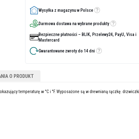
Wysyłka z magazynu w Polsce
Etykietka
Darmowa dostawa na wybrane produkty
Etykietka
Bezpieczne płatności – BLIK, Przelewy24, PayU, Visa i
Mastercard
Gwarantowane zwroty do 14 dni
Etykietka
ANIA O PRODUKT
okazujący temperaturę w °C i °F. Wyposażone są w drewnianą rączkę. drzwiczk