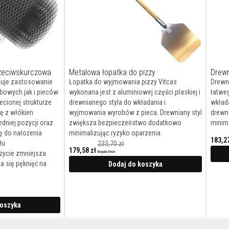
rzeciwskurczowa
Metalowa łopatka do pizzy
Drewn
duje zastosowanie
Łopatka do wyjmowania pizzy Vitcas
Drewni
bowych jak i pieców
wykonana jest z aluminiowej części płaskiej i
łatwe
lecionej strukturze
drewnianego styla do wkładania i
wkład
ę z włókien
wyjmowania wyrobów z pieca. Drewniany styl
drewn
niej pozycji oraz
zwiększa bezpieczeństwo dodatkowo
minima
ę do nałożenia
minimalizując ryzyko oparzenia.
183,27
łu
233,70 zł
Cena
179,58 zł
życie zmniejsza
Regular Price
promocyjna
Cena
a się pęknięć na
promocyjna
Dodaj do koszyka
koszyka