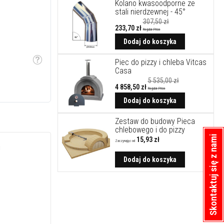
Kolano kwasoodporne ze
stali nierdzewnej - 45°
307,50 zł
233,70 zł
Regular Price
Cena
promocyjna
Dodaj do koszyka
Piec do pizzy i chleba Vitcas
Etykietka
Casa
5 535,00 zł
4 858,50 zł
Regular Price
Cena
promocyjna
Dodaj do koszyka
Zestaw do budowy Pieca
chlebowego i do pizzy
Skontaktuj się z nami
15,93 zł
Zaczynając od
i
Dodaj do koszyka