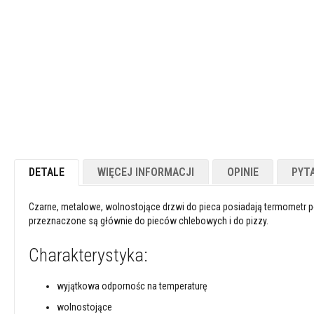
Powłoki
ogniotrwałe
Materiały
kwasoodporne
Betony
ogniotrwałe
Ogniotwałe
masy
plastyczne
Masy
DETALE
WIĘCEJ INFORMACJI
OPINIE
PYT
/
kity
Czarne, metalowe, wolnostojące drzwi do pieca posiadają termometr p
naprawcze
przeznaczone są głównie do pieców chlebowych i do pizzy.
Cegły
szamotowe
Charakterystyka:
Izolacyjne
cegły
wyjątkowa odpornośc na temperaturę
ogniotrwałe
wolnostojące
Płytki