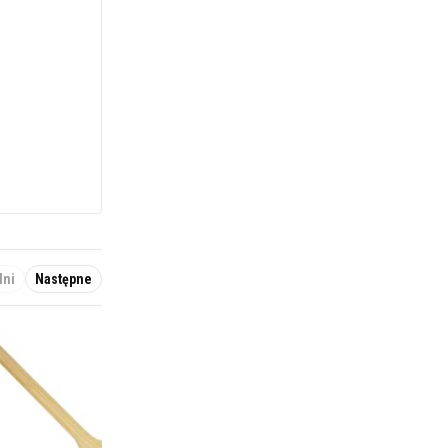
dni
Następne