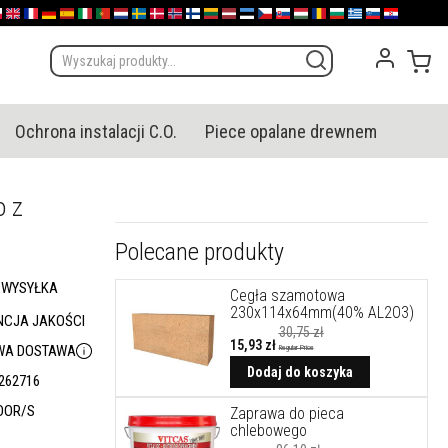
olska
English (UK)
France
Deutschland
España
Italia
Portugal
Nederland
Sverige
Danmark
Norge
Suomi
Lietuva
Latvija
Eesti
Česko
Slovensko
Magyarország
România
България
Ελλάδα
Slovenija
Hrvatska
Mój
Ochrona instalacji C.O.
Piece opalane drewnem
o z
Polecane produkty
 WYSYŁKA
Cegła szamotowa
230x114x64mm(40% AL2O3)
CJA JAKOŚCI
30,75 zł
15,93 zł
A DOSTAWA
Regular Price
Cena
promocyjna
Dodaj do koszyka
262716
OOR/S
Zaprawa do pieca
chlebowego