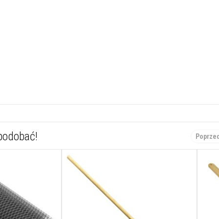
spodobać!
Poprze