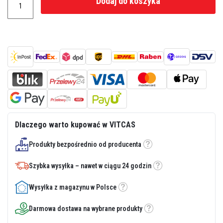
Dodaj do koszyka
z
i
e
i
t
y
n
k
i
o
g
n
i
o
o
Dlaczego warto kupować w VITCAS
d
p
o
Produkty bezpośrednio od producenta
Etykietka
r
n
e
Szybka wysyłka – nawet w ciągu 24 godzin
Etykietka
Z
Wysyłka z magazynu w Polsce
a
Etykietka
p
r
Darmowa dostawa na wybrane produkty
Etykietka
a
w