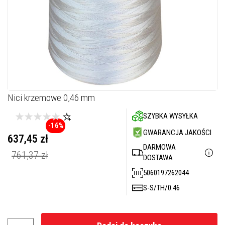
M
a
s
t
y
k
i
/
k
i
t
y
Skip
Nici krzemowe 0,46 mm
o
to
g
SZYBKA WYSYŁKA
the
n
i
-16%
beginning
GWARANCJA JAKOŚCI
o
of
637,45 zł
t
the
DARMOWA
Cena
r
761,37 zł
promocyjna
images
w
DOSTAWA
a
gallery
5060197262044
ł
e
S-S/TH/0.46
G
ł
a
d