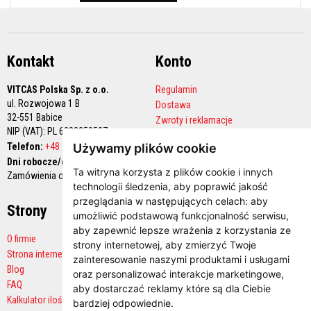
l
e
j
e
Kontakt
Konto
A
k
u
VITCAS Polska Sp. z o.o.
Regulamin
m
ul. Rozwojowa 1 B
u
Dostawa
l
32-551 Babice
Zwroty i reklamacje
a
NIP (VAT): PL 6282258527
Polityka prywatności
c
Telefon:
+48 12 444 68 90
Używamy plików cookie
y
Konto handlowe
j
Dni robocze/godziny pracy:
n
Ta witryna korzysta z plików cookie i innych
Zamówienia online 24/7
e
technologii śledzenia, aby poprawić jakość
w
przeglądania w następujących celach:
aby
k
Strony
Płatności
umożliwić podstawową funkcjonalność serwisu
,
ł
a
aby zapewnić lepsze wrażenia z korzystania ze
d
O firmie
strony internetowej
,
aby zmierzyć Twoje
y
Strona internetowa producenta
zainteresowanie naszymi produktami i usługami
k
Blog
o
oraz personalizować interakcje marketingowe
,
m
FAQ
aby dostarczać reklamy które są dla Ciebie
i
Kalkulator ilości
bardziej odpowiednie
.
n