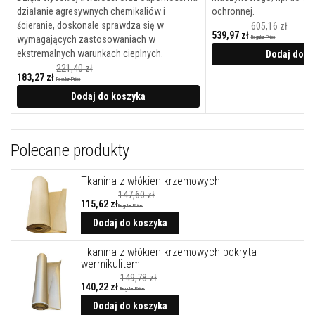
A
działanie agresywnych chemikaliów i
ochronnej.
k
u
ścieranie, doskonale sprawdza się w
605,16 zł
539,97 zł
m
wymagających zastosowaniach w
Regular Price
u
Cena
ekstremalnych warunkach cieplnych.
promocyjna
Dodaj do k
l
221,40 zł
a
183,27 zł
c
Regular Price
Cena
y
promocyjna
Dodaj do koszyka
j
n
e
p
Polecane produkty
ł
y
t
Tkanina z włókien krzemowych
y
k
147,60 zł
115,62 zł
o
Regular Price
m
Dodaj do koszyka
i
n
k
Tkanina z włókien krzemowych pokryta
o
wermikulitem
w
149,78 zł
e
140,22 zł
Regular Price
i
Cena
k
promocyjna
Dodaj do koszyka