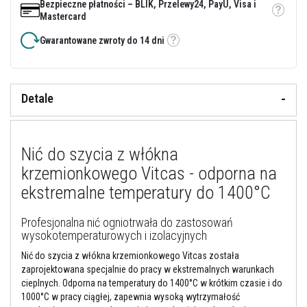
Bezpieczne płatności – BLIK, Przelewy24, PayU, Visa i
y
Etykietka
Mastercard
i
c
Gwarantowane zwroty do 14 dni
e
Etykietka
m
e
n
t
Detale
y
o
g
n
i
Nić do szycia z włókna
o
t
krzemionkowego Vitcas - odporna na
r
w
ekstremalne temperatury do 1400°C
a
ł
e
Profesjonalna nić ogniotrwała do zastosowań
wysokotemperaturowych i izolacyjnych
U
s
Nić do szycia z włókna krzemionkowego Vitcas została
z
zaprojektowana specjalnie do pracy w ekstremalnych warunkach
c
cieplnych. Odporna na temperatury do 1400°C w krótkim czasie i do
z
1000°C w pracy ciągłej, zapewnia wysoką wytrzymałość
e