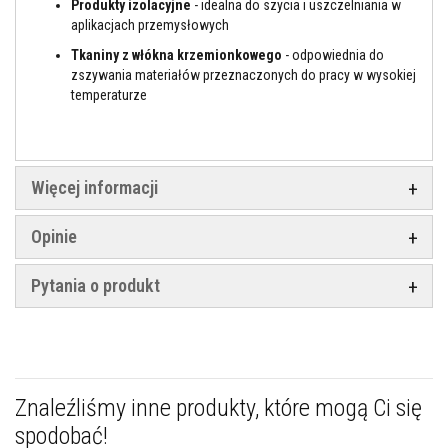
Produkty izolacyjne
- idealna do szycia i uszczelniania w
l
e
aplikacjach przemysłowych
j
Tkaniny z włókna krzemionkowego
- odpowiednia do
e
d
zszywania materiałów przeznaczonych do pracy w wysokiej
o
temperaturze
p
ł
y
t
e
k
Więcej informacji
i
f
u
Opinie
g
i
Pytania o produkt
Ś
r
o
d
k
i
d
Znaleźliśmy inne produkty, które mogą Ci się
o
c
spodobać!
z