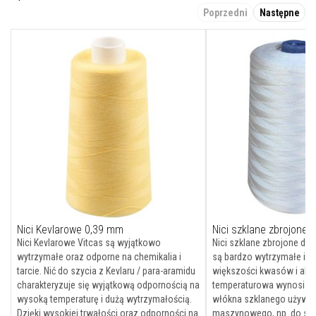
y
Poprzedni
Następne
s
z
c
z
e
n
i
a
F
a
r
b
y
ż
a
r
o
o
Nici Kevlarowe 0,39 mm
Nici szklane zbrojone 
d
Nici Kevlarowe Vitcas są wyjątkowo
Nici szklane zbrojone dr
p
wytrzymałe oraz odporne na chemikalia i
są bardzo wytrzymałe i o
o
r
tarcie. Nić do szycia z Kevlaru / para-aramidu
większości kwasów i alka
n
charakteryzuje się wyjątkową odpornością na
temperaturowa wynosi 600
e
wysoką temperaturę i dużą wytrzymałością.
włókna szklanego używan
Dzięki wysokiej trwałości oraz odporności na
maszynowego, np. do szy