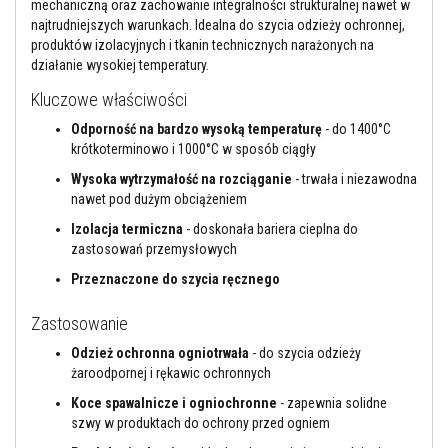
l
mechaniczną oraz zachowanie integralności strukturalnej nawet w
n
najtrudniejszych warunkach. Idealna do szycia odzieży ochronnej,
i
produktów izolacyjnych i tkanin technicznych narażonych na
a
działanie wysokiej temperatury.
c
z
Kluczowe właściwości
e
w
Odporność na bardzo wysoką temperaturę
- do 1400°C
y
s
krótkoterminowo i 1000°C w sposób ciągły
o
Wysoka wytrzymałość na rozciąganie
- trwała i niezawodna
k
o
nawet pod dużym obciążeniem
t
e
Izolacja termiczna
- doskonała bariera cieplna do
m
zastosowań przemysłowych
p
e
Przeznaczone do szycia ręcznego
r
a
Zastosowanie
t
u
Odzież ochronna ogniotrwała
- do szycia odzieży
r
o
żaroodpornej i rękawic ochronnych
w
Koce spawalnicze i ogniochronne
- zapewnia solidne
e
szwy w produktach do ochrony przed ogniem
K