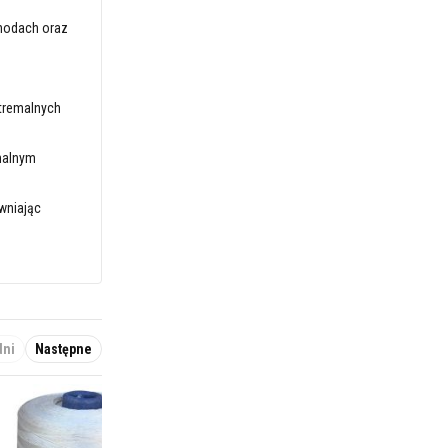
chodach oraz
tremalnych
malnym
wniając
dni
Następne