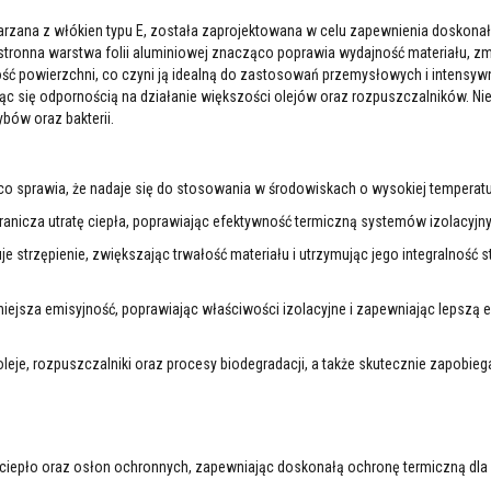
arzana z włókien typu E, została zaprojektowana w celu zapewnienia doskonałe
stronna warstwa folii aluminiowej znacząco poprawia wydajność materiału, zm
ość powierzchni, co czyni ją idealną do zastosowań przemysłowych i intensyw
c się odpornością na działanie większości olejów oraz rozpuszczalników. Nie
bów oraz bakterii.
co sprawia, że nadaje się do stosowania w środowiskach o wysokiej temperatu
ranicza utratę ciepła, poprawiając efektywność termiczną systemów izolacyjn
je strzępienie, zwiększając trwałość materiału i utrzymując jego integralność s
iejsza emisyjność, poprawiając właściwości izolacyjne i zapewniając lepszą 
 oleje, rozpuszczalniki oraz procesy biodegradacji, a także skutecznie zapobie
 ciepło oraz osłon ochronnych, zapewniając doskonałą ochronę termiczną dl