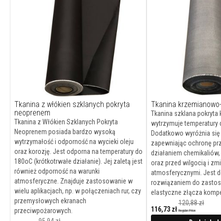
wkladów
kominkowych
Sznury
do
izolacji
cieplnej
Wysokotemperaturowe
tkaniny
techniczne
Tkanina z włókien szklanych pokryta
Tkanina krzemianowo
Nici
neoprenem
Tkanina szklana pokryta
ognioodporne
Tkanina z Włókien Szklanych Pokryta
wytrzymuje temperatury 
Neoprenem posiada bardzo wysoką
Filc
Dodatkowo wyróżnia się 
wytrzymałość i odporność na wycieki oleju
|
zapewniając ochronę prz
oraz korozję. Jest odporna na temperatury do
maty
działaniem chemikaliów,
180oC (krótkotrwałe działanie). Jej zaletą jest
izolacyjne
oraz przed wilgocią i z
również odporność na warunki
atmosferycznymi. Jest 
Uszczelki
atmosferyczne. Znajduje zastosowanie w
rozwiązaniem do zastos
z
wielu aplikacjach, np. w połączeniach rur, czy
elastyczne złącza komp
włókien
przemysłowych ekranach
120,88 zł
ceramicznych
116,73 zł
przeciwpożarowych.
Regular Price
Cena
promocyjna