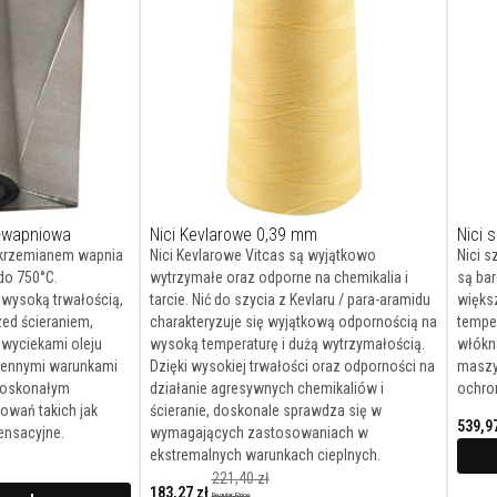
-wapniowa
Nici Kevlarowe 0,39 mm
Nici 
 krzemianem wapnia
Nici Kevlarowe Vitcas są wyjątkowo
Nici s
do 750°C.
wytrzymałe oraz odporne na chemikalia i
są bar
wysoką trwałością,
tarcie. Nić do szycia z Kevlaru / para-aramidu
większ
ed ścieraniem,
charakteryzuje się wyjątkową odpornością na
temper
 wyciekami oleju
wysoką temperaturę i dużą wytrzymałością.
włókn
miennymi warunkami
Dzięki wysokiej trwałości oraz odporności na
maszy
doskonałym
działanie agresywnych chemikaliów i
ochro
owań takich jak
ścieranie, doskonale sprawdza się w
539,97
ensacyjne.
wymagających zastosowaniach w
Cena
ekstremalnych warunkach cieplnych.
promocyjna
221,40 zł
183,27 zł
Regular Price