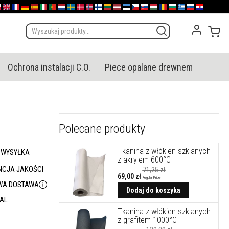
olska
English (UK)
France
Deutschland
España
Italia
Portugal
Nederland
Sverige
Danmark
Norge
Suomi
Lietuva
Latvija
Eesti
Česko
Slovensko
Magyarország
România
България
Ελλάδα
Slovenija
Hrvatska
Mój
Ochrona instalacji C.O.
Piece opalane drewnem
Polecane produkty
Tkanina z włókien szklanych
 WYSYŁKA
z akrylem 600°C
CJA JAKOŚCI
71,25 zł
69,00 zł
Regular Price
A DOSTAWA
Cena
promocyjna
Dodaj do koszyka
/AL
Tkanina z włókien szklanych
z grafitem 1000°C