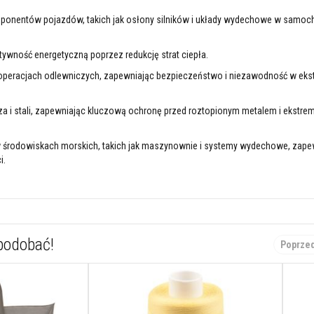
omponentów pojazdów, takich jak osłony silników i układy wydechowe w samo
ktywność energetyczną poprzez redukcję strat ciepła.
w operacjach odlewniczych, zapewniając bezpieczeństwo i niezawodność w eks
za i stali, zapewniając kluczową ochronę przed roztopionym metalem i ekstre
 w środowiskach morskich, takich jak maszynownie i systemy wydechowe, zape
i.
spodobać!
Poprze