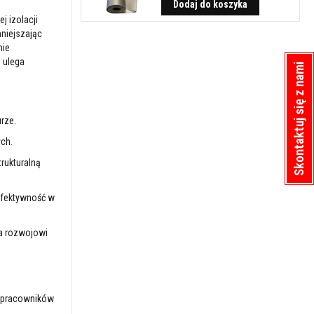
Dodaj do koszyka
j izolacji
niejszając
nie
 ulega
Skontaktuj się z nami
rze.
ych.
trukturalną
efektywność w
ga rozwojowi
a pracowników