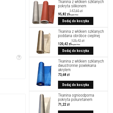
Tkanina z włókien szklanych
pokryta silikonem
147,60 zł
95,82 zł
Regular Price
Dodaj do koszyka
Tkanina z włókien szklanych
poddana obróbce cieplnej
125,42 zł
120,42 zł
Regular Price
Dodaj do koszyka
Etykietka
Tkanina z włókien szklanych
dwustronnie powlekana
akrylem
73,68 zł
Dodaj do koszyka
Tkanina ognioodporna
pokryta poliuretanem
71,22 zł