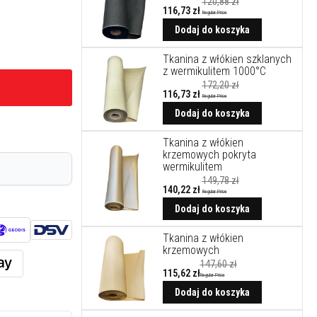
120,88 zł
116,73 zł
Regular Price
Cena
promocyjna
Dodaj do koszyka
Tkanina z włókien szklanych
z wermikulitem 1000°C
172,20 zł
116,73 zł
Regular Price
Cena
promocyjna
Dodaj do koszyka
Tkanina z włókien
krzemowych pokryta
wermikulitem
149,78 zł
140,22 zł
Regular Price
Cena
promocyjna
Dodaj do koszyka
Tkanina z włókien
krzemowych
147,60 zł
115,62 zł
Regular Price
Dodaj do koszyka