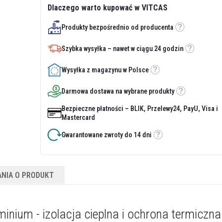
Dlaczego warto kupować w VITCAS
Produkty bezpośrednio od producenta
Etykietka
Szybka wysyłka – nawet w ciągu 24 godzin
Etykietka
Wysyłka z magazynu w Polsce
Etykietka
Darmowa dostawa na wybrane produkty
Etykietka
Bezpieczne płatności – BLIK, Przelewy24, PayU, Visa i
Mastercard
Gwarantowane zwroty do 14 dni
Etykietka
ANIA O PRODUKT
inium - izolacja cieplna i ochrona termiczna