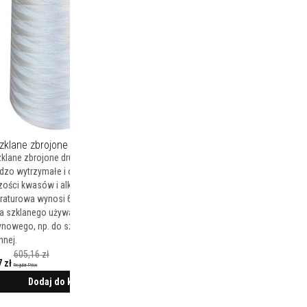
szklane zbrojone 0,45 mm
zklane zbrojone drucikiem inconelowym
dzo wytrzymałe i odporne na działanie
ości kwasów i alkaliów. Odporność
aturowa wynosi 600°C. Zbrojone nici z
a szklanego używane są do szycia
nowego, np. do szycia odzieży
nnej.
605,16 zł
 zł
Regular Price
Dodaj do koszyka