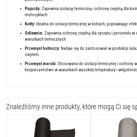
termoizolacyjne
Pojazdy:
Zapewnia izolację termiczną i ochronę cieplną dla k
Osłony
motocyklach.
termiczne
Kotły:
Idealna do izolacji termicznej w kotłach, poprawiając efe
na
przewody
Odlewnie:
Zapewnia ochronę cieplną dla sprzętu i personelu 
i
warunkach termicznych.
węże
Przemysł hutniczy:
Nadaje się do zastosowań w produkcji żela
Żaroodporne
ciepłem.
szczeliwa
Przemysł morski:
Stosowana do izolacji termicznej i ochrony
kwadratowe
bezpieczeństwo w warunkach wysokiej temperatury i wilgotnośc
Zestawy
do
wymiany
sznura
w
Znaleźliśmy inne produkty, które mogą Ci się 
kominkach
Sznury
i
taśmy
do