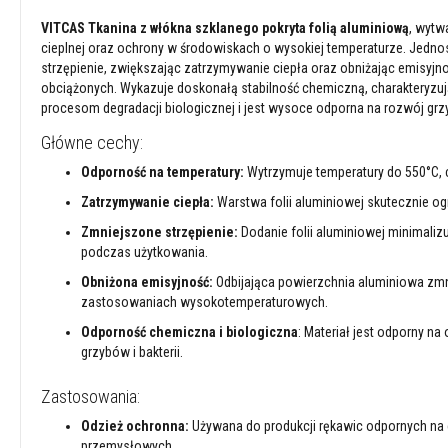
szamotowe
VITCAS Tkanina z włókna szklanego pokryta folią aluminiową
, wytw
Kolorowe
cieplnej oraz ochrony w środowiskach o wysokiej temperaturze. Jedno
cegły
strzępienie, zwiększając zatrzymywanie ciepła oraz obniżając emisyjn
szamotowe
obciążonych. Wykazuje doskonałą stabilność chemiczną, charakteryzują
procesom degradacji biologicznej i jest wysoce odporna na rozwój grzy
Wysokoglinowe
cegły
Główne cechy:
ogniotrwałe
Odporność na temperatury:
Wytrzymuje temperatury do 550°C, 
Tekstylia
Zatrzymywanie ciepła:
Warstwa folii aluminiowej skutecznie og
i
uszczelnienia
Zmniejszone strzępienie:
Dodanie folii aluminiowej minimalizu
Żaroodporne
podczas użytkowania.
sznury
Obniżona emisyjność:
Odbijająca powierzchnia aluminiowa zmn
z
zastosowaniach wysokotemperaturowych.
włókien
szklanych
Odporność chemiczna i biologiczna
: Materiał jest odporny na
grzybów i bakterii.
Taśmy
z
Zastosowania:
włókien
szklanych
Odzież ochronna:
Używana do produkcji rękawic odpornych na
Osłony
przemysłowych.