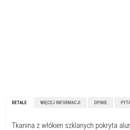
Powłoki
ogniotrwałe
Materiały
kwasoodporne
Betony
ogniotrwałe
Ogniotwałe
masy
plastyczne
Masy
/
kity
naprawcze
Cegły
DETALE
WIĘCEJ INFORMACJI
OPINIE
PYT
szamotowe
Izolacyjne
cegły
ogniotrwałe
Tkanina z włókien szklanych pokryta alum
Płytki