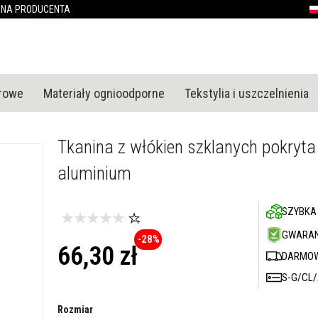
Przejdź
ONA PRODUCENTA
P
do
treści
urowe
Materiały ognioodporne
Tekstylia i uszczelnienia
Tkanina z włókien szklanych pokryta
aluminium
SZYBKA
GWARAN
-28%
66,30 zł
DARMOW
S-G/CL
Rozmiar