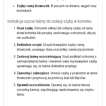
l
e
Szyby i ramy drzwiczek
: W piecach na drewno, węgiel oraz
j
kominkach.
e
d
Instrukcja użycia taśmy do izolacji szyby w kominku:
o
p
Usuń szybę
: Ostrożnie odkręć lub odepnij szybę od ramy
ł
y
drzwi kominka lub piecyka, zachowując ostrożność, aby jej
t
nie uszkodzić.
e
k
Dokładnie oczyść
: Oczyść krawędzie szyby i ramę
i
drzwiczek, usuwając starą uszczelkę i zanieczyszczenia.
f
u
Zastosuj taśmę uszczelniającą
: Usuń podkład ochronny z
g
samoprzylepnej taśmy i starannie owiń nią krawędzie szyby,
i
upewniając się, że taśma dokładnie przylega.
Ś
Zamontuj i zabezpiecz
: Umieść szybę z powrotem w ramie
r
drzwiczek i przymocuj za pomocą śrub lub klipsów.
o
d
Sprawdź uszczelnienie
: Upewnij się, że taśma tworzy
k
szczelną barierę, zapobiegając wydostawaniu się ciepła i
i
d
dymu.
o
c
z