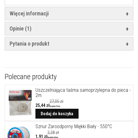
y
s
Więcej informacji
z
c
z
Opinie
1
e
n
i
Pytania o produkt
a
F
a
r
b
y
Polecane produkty
ż
a
r
Uszczelniająca taśma samoprzylepna do pieca -
o
2m
o
27,05 zł
d
25,44 zł
Regular Price
p
o
Dodaj do koszyka
r
n
Sznur Żaroodporny Miękki Biały - 550°C
e
2,28 zł
1,91 zł
Regular Price