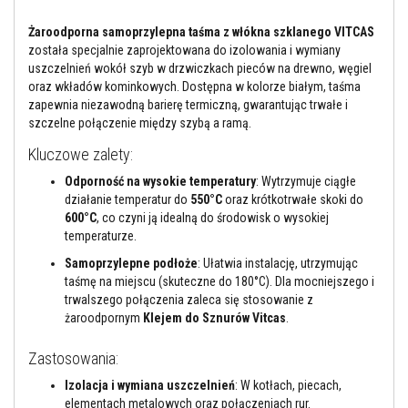
l
n
Żaroodporna samoprzylepna taśma z włókna szklanego VITCAS
i
a
została specjalnie zaprojektowana do izolowania i wymiany
c
uszczelnień wokół szyb w drzwiczkach pieców na drewno, węgiel
z
oraz wkładów kominkowych. Dostępna w kolorze białym, taśma
e
zapewnia niezawodną barierę termiczną, gwarantując trwałe i
w
y
szczelne połączenie między szybą a ramą.
s
o
Kluczowe zalety:
k
o
Odporność na wysokie temperatury
: Wytrzymuje ciągłe
t
działanie temperatur do
550°C
oraz krótkotrwałe skoki do
e
600°C
, co czyni ją idealną do środowisk o wysokiej
m
temperaturze.
p
e
Samoprzylepne podłoże
: Ułatwia instalację, utrzymując
r
a
taśmę na miejscu (skuteczne do 180°C). Dla mocniejszego i
t
trwalszego połączenia zaleca się stosowanie z
u
żaroodpornym
Klejem do Sznurów Vitcas
.
r
o
w
Zastosowania:
e
Izolacja i wymiana uszczelnień
: W kotłach, piecach,
K
elementach metalowych oraz połączeniach rur.