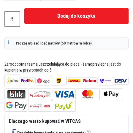
z
i
e
Dodaj do koszyka
i
t
y
n
k
i
Proszę wpisać ilość metrów (50 metrów w rolce)
o
g
n
i
Żaroodporna taśma uszczelniająca do pieca - samoprzylepna jest do
o
o
kupienia w przyrostach co 5
d
p
o
r
n
e
Z
a
p
Dlaczego warto kupować w VITCAS
r
a
w
Produkty bezpośrednio od producenta