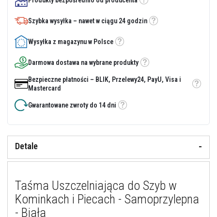
Etykietka
y
i
Szybka wysyłka – nawet w ciągu 24 godzin
c
Etykietka
e
m
Wysyłka z magazynu w Polsce
Etykietka
e
n
t
Darmowa dostawa na wybrane produkty
Etykietka
y
o
Bezpieczne płatności – BLIK, Przelewy24, PayU, Visa i
g
Etykietka
Mastercard
n
i
Gwarantowane zwroty do 14 dni
o
Etykietka
t
r
w
a
Detale
ł
e
U
s
Taśma Uszczelniająca do Szyb w
z
c
Kominkach i Piecach - Samoprzylepna
z
- Biała
e