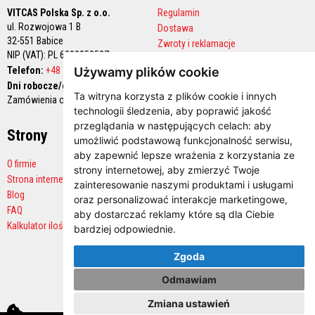
l
VITCAS Polska Sp. z o.o.
Regulamin
e
j
ul. Rozwojowa 1 B
Dostawa
e
32-551 Babice
Zwroty i reklamacje
NIP (VAT): PL 6282258527
Polityka prywatności
A
Używamy plików cookie
Telefon:
+48 12 444 68 90
k
Konto handlowe
u
Dni robocze/godziny pracy:
m
Ta witryna korzysta z plików cookie i innych
Zamówienia online 24/7
u
technologii śledzenia, aby poprawić jakość
l
przeglądania w następujących celach:
aby
a
Strony
Płatności
c
umożliwić podstawową funkcjonalność serwisu
,
y
aby zapewnić lepsze wrażenia z korzystania ze
j
O firmie
strony internetowej
,
aby zmierzyć Twoje
n
Strona internetowa producenta
zainteresowanie naszymi produktami i usługami
e
Blog
w
oraz personalizować interakcje marketingowe
,
k
FAQ
aby dostarczać reklamy które są dla Ciebie
ł
Kalkulator ilości
bardziej odpowiednie
.
a
d
y
Zgoda
k
o
Odmawiam
m
i
Zmiana ustawień
Facebook
Twitter
YouTube
n
Skontaktuj się z nami