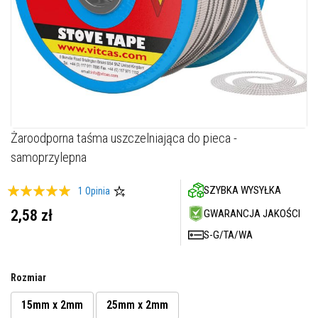
M
a
s
t
y
k
i
/
k
i
t
y
Skip
Żaroodporna taśma uszczelniająca do pieca -
o
to
g
samoprzylepna
the
n
i
beginning
o
Ocena:
SZYBKA WYSYŁKA
1
Opinia
of
t
the
100
100
% of
r
2,58 zł
GWARANCJA JAKOŚCI
images
w
a
S-G/TA/WA
gallery
ł
e
Rozmiar
G
ł
a
15mm x 2mm
25mm x 2mm
d