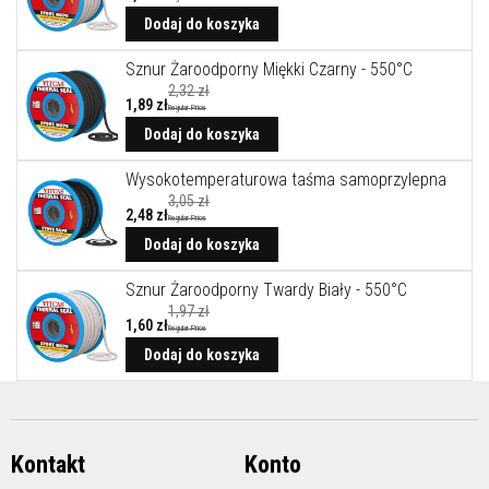
A
k
Dodaj do koszyka
u
m
Sznur Żaroodporny Miękki Czarny - 550°C
u
2,32 zł
l
1,89 zł
a
Regular Price
c
Dodaj do koszyka
y
j
Wysokotemperaturowa taśma samoprzylepna
n
e
3,05 zł
p
2,48 zł
Regular Price
ł
Dodaj do koszyka
y
t
y
Sznur Żaroodporny Twardy Biały - 550°C
k
1,97 zł
o
1,60 zł
Regular Price
m
i
Dodaj do koszyka
n
k
o
w
e
i
Kontakt
Konto
k